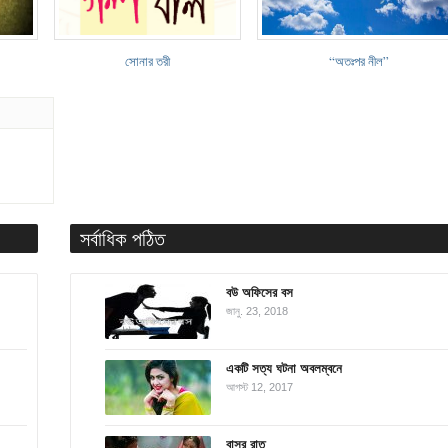
সোনার তরী
“অতঃপর নীল”
সর্বাধিক পঠিত
বউ অফিসের বস
জানু. 23, 2018
একটি সত্য ঘটনা অবলম্বনে
আগস্ট 12, 2017
বাসর রাত