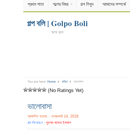
প্রথম পাতা
গল্পের বিষয়
গল্প লিখুন
আমাদের সম্পর্কে
গল্প বলি | Golpo Boli
গল্পের ভুবন
You are here:
Home
কবিতা
ভালোবাসা
(No Ratings Yet)
ভালোবাসা
প্রকাশিত হয়েছে : ফেব্রুয়ারি 14, 2018
গল্প লিখেছেন :
মুহম্মদ জাফর ইকবাল