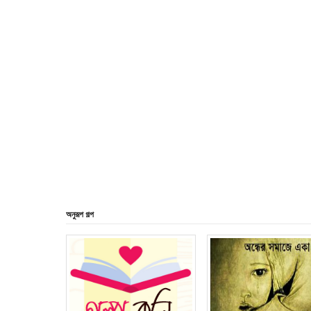
অনুরূপ গল্প