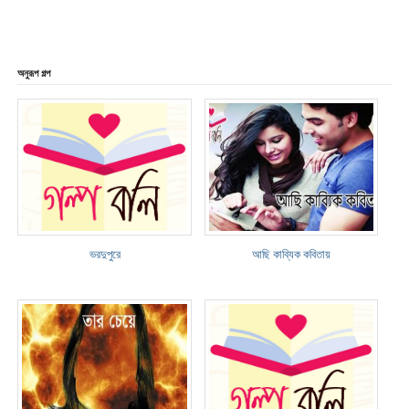
অনুরূপ গল্প
ভরদুপুরে
আছি কাব্যিক কবিতায়