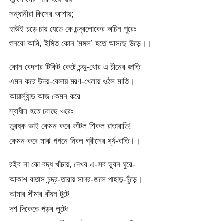
সন্ধানীরা কিসের আশায়;
হাউই চড়ে চায় যেতে কে চন্দ্রলোকের অচিন পুরেঃ
শুনবো আমি, ইঙ্গিত কোন ‘মঙ্গল’ হতে আসছে উড়ে।।
কোন বেদনার টিকিট কেটে চন্ডু-খোর এ চীনের জাতি
এমন করে উদয়-বেলায় মরণ-খেলায় ওঠল মাতি।
আয়ার্ল্যান্ড আজ কেমন করে
স্বাধীন হতে চলছে ওরেঃ
তুরষ্ক ভাই কেমন করে কাঁটল শিকল রাতারাতি!
কেমন করে মাঝ গগনে নিবল গ্রীসের সূর্য-বাতি।।
রইব না কো বদ্ধ খাঁচায়, দেখব এ-সব ভুবন ঘুরে-
আকাশ বাতাস চন্দ্র-তারায় সাগর-জলে পাহাড়-চুঁড়ে।
আমার সীমার বাঁধন টুটে
দশ দিকেতে পড়ব লুটেঃ