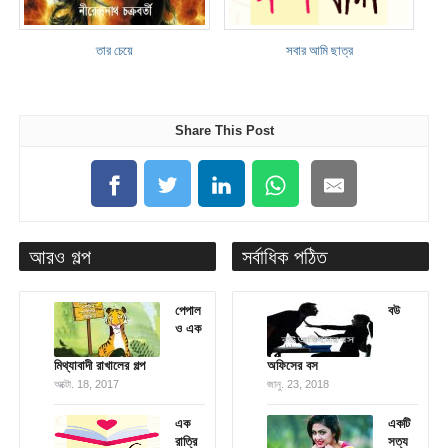
তার চেয়ে
সবার আমি ছাত্র
Share This Post
আরও গল্প
সর্বাধিক পঠিত
পেপাল
বউ
ও এক
মিথ্যাবাদী রাখালের গল্প
অফিসের বস
অক্টো. 18, 2017
জানু. 23, 2018
এক
একটি
রাত্রি
সত্য