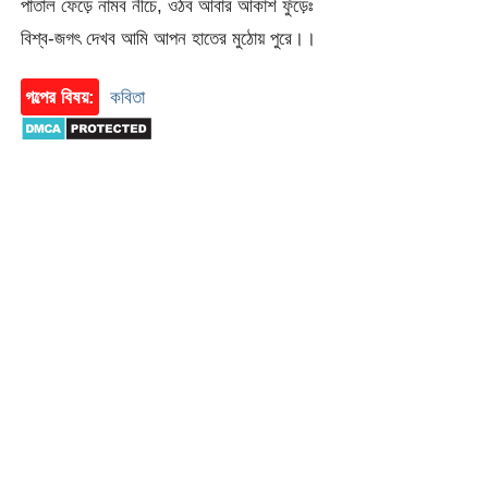
পাতাল ফেড়ে নামব নীচে, ওঠব আবার আকাশ ফুঁড়েঃ
বিশ্ব-জগৎ দেখব আমি আপন হাতের মুঠোয় পুরে।।
গল্পের বিষয়:
কবিতা