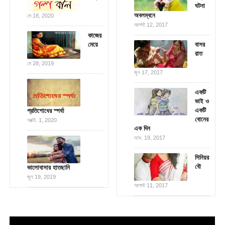
ঘটনা
অবলম্বনে
মে 18, 2020
আগস্ট 12, 2017
কাজের
মেয়ে
বাসর
রাত
মে 28, 2019
জুন 17, 2017
একটি
ভাই ও
একটি
প্রতিশোধের স্পর্ধা
বোনের
অক্টো. 1, 2020
এক দিন
নভে. 19, 2017
সিনিয়র
বৌ
ভালোবাসার হাতছানি
জুন 19, 2019
আগস্ট 11, 2017