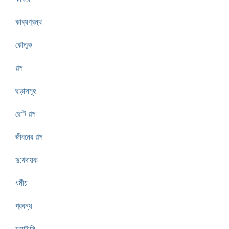
কাব্যগ্রন্থ
কৌতুক
গল্প
ছড়াসমূহ
ছোট গল্প
জীবনের গল্প
দু:খদায়ক
ধর্মীয়
প্রবন্ধ
ফ্যান্টাসি