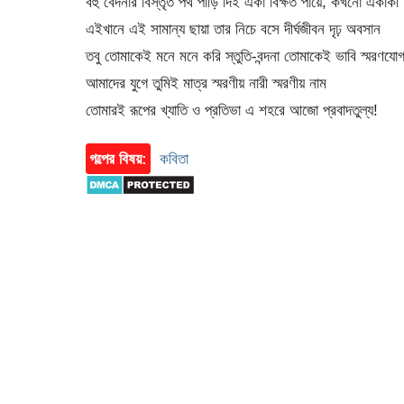
বহু বেদনার বিস্তৃত পথ পাড়ি দিই একা বিক্ষত পায়ে, কখনো একাকী
এইখানে এই সামান্য ছায়া তার নিচে বসে দীর্ঘজীবন দৃঢ় অবসান
তবু তোমাকেই মনে মনে করি স্তুতি-বন্দনা তোমাকেই ভাবি স্মরণযোগ
আমাদের যুগে তুমিই মাত্র স্মরণীয় নারী স্মরণীয় নাম
তোমারই রূপের খ্যাতি ও প্রতিভা এ শহরে আজো প্রবাদতুল্য!
গল্পের বিষয়:
কবিতা