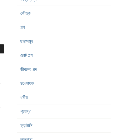
কৌতুক
গল্প
ছড়াসমূহ
ছোট গল্প
জীবনের গল্প
দু:খদায়ক
ধর্মীয়
প্রবন্ধ
ফ্যান্টাসি
ভালবাসা