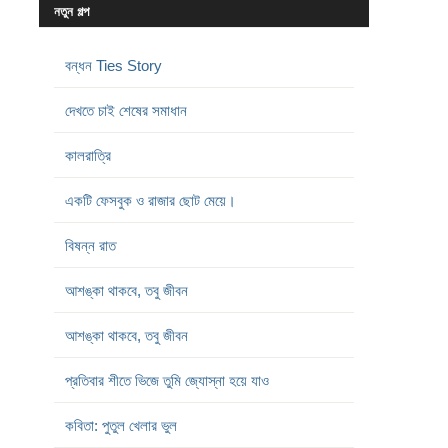
নতুন গল্প
বন্ধন Ties Story
দেখতে চাই শেষের সমাধান
কালরাত্রি
একটি ফেসবুক ও রাজার ছোট মেয়ে।
বিষন্ন রাত
আশঙ্কা থাকবে, তবু জীবন
আশঙ্কা থাকবে, তবু জীবন
প্রতিবার শীতে ভিজে তুমি জ্যোস্না হয়ে যাও
কবিতা: পুতুল খেলার ভুল