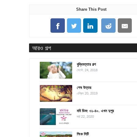
Share This Post
আরও গল্প
বুদ্ধিমত্তার গল্প
সেপ্টে. 24, 2018
শেষ উত্তর
এপ্রিল 20, 2019
মবি ডিক: ৩১-৪০. এখন দুপুর
মার্চ 22, 2020
পিংক সিটি