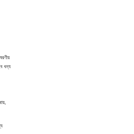
্মরণীয়
ে ধন্য
ষায়,
্য