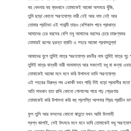
বহু বেদনায় বহু ব্যবধানে তোমাকেই আজো অসময়ে খুঁজি,
তুমি ছাড়া কোনো স্মরণযোগ্য নারী নেই আর নাম নেই আর
তোমার প্রতিভা এই শতাব্দী তারও বেশিকাল পাবে প্রাধান্য
আমাদের ঢের বয়সের বেশি তবু আমাদের বয়সের চেয়ে তারুণ্যময়
তোমারই রূপের দুরন্ত খ্যাতি এ শহরে আজো প্রবাদতুল্য!
আমাদের যুগে তুমিই মাত্র স্মরণযোগ্য রমনীর নাম তুমিই মাত্র গূঢ় স
তুমিই মাত্র বান্ধবী নারী অসামান্য আর সকলেই বধূ বা কন্যা এভাব
তোমাকেই আজো মনে মনে করি উপাসনা ভাবি স্মরণযোগ্য
এই শহরের বিরুদ্ধ পথ একাকী যখন পাড়ি দিই বড়ো প্রবাসীর মতো
অতি সাবধান হাত রাখি কোনো গোলাপের গায়ে গাঢ় প্রেরণায়
তোমাকেই করি উপাসনা করি বহু প্রশস্তি আপনার প্রিয় প্রাচীন ভা
ফুল তুলি আর ফসলের কোনো ঋতুতে যখন আমি উৎসাহী
স্বপ্ন জাগাই, সেই উৎসবে মনে মনে ভাবি তোমাকেই শুধু স্মরণযোগ