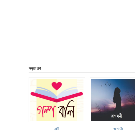
অনুরূপ গল্প
নারী
আগমনী