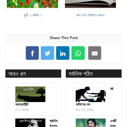
ছুটি : ( কবিতা )
জল যেন লেলিহান আগুন
Share This Post
আরও গল্প
সর্বাধিক পঠিত
বউ
স্বপ্নচারীনি
অফিসের বস
মে 7, 2018
জানু. 23, 2018
ক্রাইম
একটি
ইলুশন
সত্য