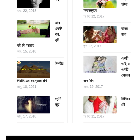
ঘটনা
অবলম্বনে
নভে. 22, 2018
আগস্ট 12, 2017
আর
একটি
বাসর
বার,
রাত
তুই
হবি কি আমার
জুন 17, 2017
নভে. 15, 2018
একটি
মিশরীয়
ভাই ও
একটি
বোনের
পিরামিডের রহস্যময় গল্প
এক দিন
জানু. 10, 2021
নভে. 19, 2017
বড়শি
সিনিয়র
ভূত
বৌ
জানু. 17, 2018
আগস্ট 11, 2017