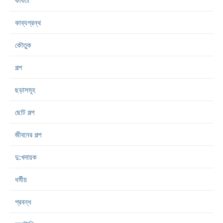
কবিতা
কাব্যগ্রন্থ
কৌতুক
গল্প
ছড়াসমূহ
ছোট গল্প
জীবনের গল্প
দু:খদায়ক
ধর্মীয়
প্রবন্ধ