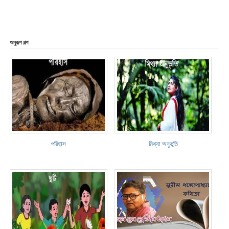
অনুরূপ গল্প
পরিহাস
মিথ্যা অনুভূতি