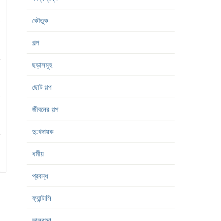
কৌতুক
গল্প
ছড়াসমূহ
ছোট গল্প
জীবনের গল্প
দু:খদায়ক
ধর্মীয়
প্রবন্ধ
ফ্যান্টাসি
ভালবাসা