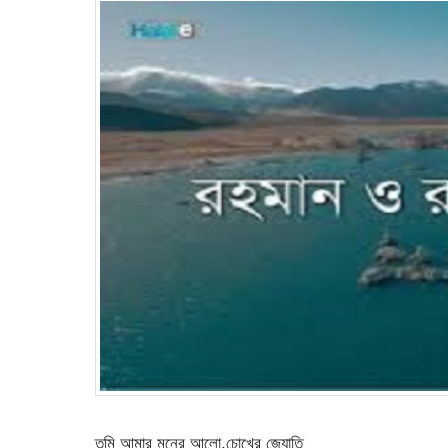
তুমি আমার মনের আলো,চোখের জ্যোতি