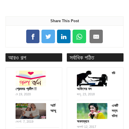
Share This Post
আরও গল্প
সর্বাধিক পঠিত
বউ
প্রেমময় প্রদীপ !!
অফিসের বস
মে 19, 2020
জানু. 23, 2018
স্মার্ট
একটি
আম্মু
সত্য
ঘটনা
অবলম্বনে
সেপ্টে. 7, 2019
আগস্ট 12, 2017