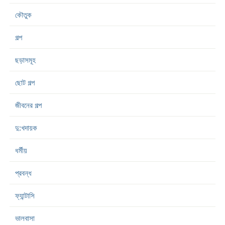
কৌতুক
গল্প
ছড়াসমূহ
ছোট গল্প
জীবনের গল্প
দু:খদায়ক
ধর্মীয়
প্রবন্ধ
ফ্যান্টাসি
ভালবাসা