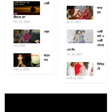
একটি
বাসর
রাত
জীবনের গল্প
ডিসে. 12, 2019
জুন 17, 2017
প্রেম
একটি
ভাই ও
একটি
বোনের
মে 5, 2020
এক দিন
নভে. 19, 2017
ঝড়ের
পরে
সিনিয়র
বৌ
এপ্রিল 4, 2019
আগস্ট 11, 2017