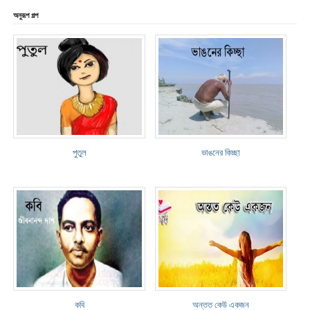
অনুরূপ গল্প
পুতুল
ভাঙনের কিচ্ছা
কবি
অন্তত কেউ একজন