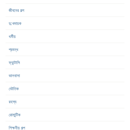
জীবনের গল্প
দু:খদায়ক
ধর্মীয়
প্রবন্ধ
ফ্যান্টাসি
ভালবাসা
ভৌতিক
রহস্য
রোমান্টিক
শিক্ষনীয় গল্প