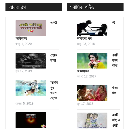
আরও গল্প
সর্বাধিক পঠিত
একটা
বউ
আবিষ্কার
অফিসের বস
জানু. 1, 2020
জানু. 23, 2018
প্রেত
একটি
ছায়া
সত্য
ঘটনা
অবলম্বনে
জুন 17, 2019
আগস্ট 12, 2017
আপনি
খুব
বাসর
ভালো
রাত
ছেলে
ফেব্রু. 5, 2019
জুন 17, 2017
একটি
ভাই ও
একটি