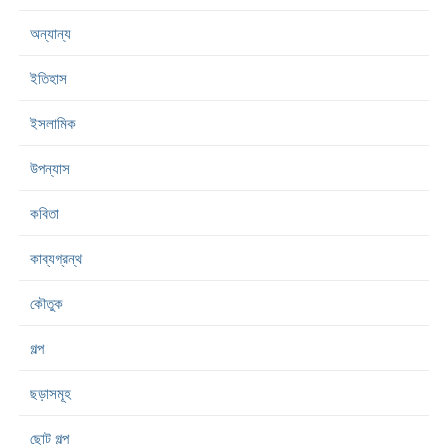
অন্যান্য
ইতিহাস
ইসলামিক
উপন্যাস
কবিতা
কাব্যগ্রন্থ
কৌতুক
গল্প
ছড়াসমূহ
ছোট গল্প