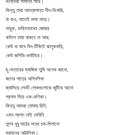
ভক্তেরা সামান্য পারে।
কিন্তু তারা আদ্যোপান্ত দীন-ভিখারি,
যা কও, তাতেই মাথা নাড়ে।
নাড়ুক, ভক্তিভাবের জোয়ার
কাটলে তারা থাকবে না আর;
কেউ বা যাবে বিন-টিকিটে ঝালুকবাড়ি,
কেউ জশিডি-কর্মাটারে।
ছু-মন্তরের ম্যাজিক তুমি অনেক জানো,
জলের পাত্রে অগ্নিশিখা
জ্বালিয়ে লোভী লোকগুলোকে জুটিয়ে আনো
প্রসাদ দিয়ে এক-কণিকা।
কিন্তু আমরা তোমায় চিনি,
এমন স্বপ্ন তাই দেখিনি
তুলব ধুধু মাঠের মধ্যে চক-মিলানো
ময়দানের অট্টালিকা।