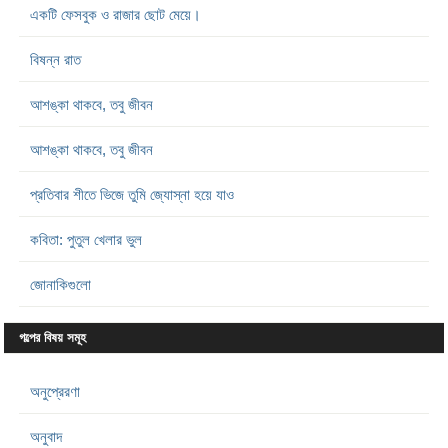
একটি ফেসবুক ও রাজার ছোট মেয়ে।
বিষন্ন রাত
আশঙ্কা থাকবে, তবু জীবন
আশঙ্কা থাকবে, তবু জীবন
প্রতিবার শীতে ভিজে তুমি জ্যোস্না হয়ে যাও
কবিতা: পুতুল খেলার ভুল
জোনাকিগুলো
গল্পের বিষয় সমূহ
অনুপ্রেরণা
অনুবাদ