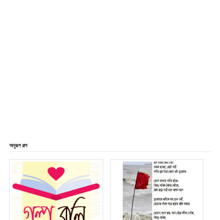
অনুরূপ গল্প