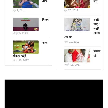
মেয়ে
রাত
জুন 1, 2019
জুন 17, 2017
সিঙ্গেল
একটি
ভাই ও
একটি
বোনের
এপ্রিল 5, 2020
এক দিন
নভে. 19, 2017
স্কুল
সিনিয়র
বৌ
জীবনের দুষ্টুমি
ডিসে. 10, 2017
আগস্ট 11, 2017