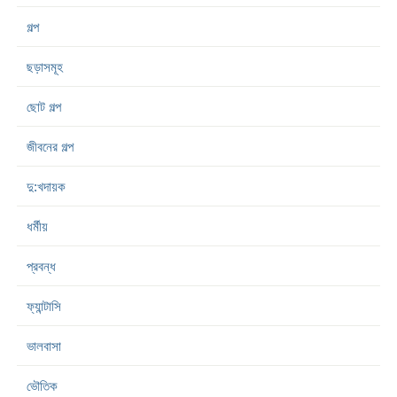
গল্প
ছড়াসমূহ
ছোট গল্প
জীবনের গল্প
দু:খদায়ক
ধর্মীয়
প্রবন্ধ
ফ্যান্টাসি
ভালবাসা
ভৌতিক