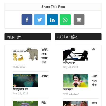
Share This Post
আরও গল্প
সর্বাধিক পঠিত
দুটোই
বউ
গোরু,
দুটোই
গাধা
অফিসের বস
মে 28, 2019
জানু. 23, 2018
একজন
একটি
সত্য
ঘটনা
সিনড্রেলার গল্প
অবলম্বনে
ডিসে. 29, 2019
আগস্ট 12, 2017
পিচ্চি
বাসর