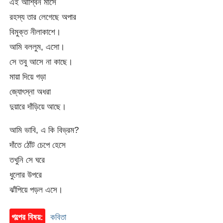
এই আশ্বিন মাসে
রহস্য তার লেগেছে অপার
বিমুক্ত নীলাকাশে।
আমি বললুম, এসো।
সে তবু আসে না কাছে।
মায়া দিয়ে গড়া
জ্যোৎস্না অধরা
দুয়ারে দাঁড়িয়ে আছে।
আমি ভাবি, এ কি বিভ্রম?
দাঁতে ঠোঁট চেপে হেসে
তখুনি সে ঘরে
ধুলোর উপরে
ঝাঁপিয়ে পড়ল এসে।
গল্পের বিষয়:
কবিতা