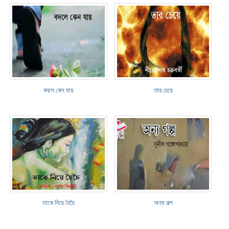
বদলে কেন যায়
তার চেয়ে
তাকে নিয়ে হৈচৈ
অন্য গল্প