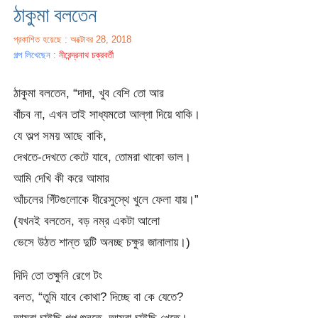
ঠাকুমা বলতেন
প্রকাশিত হয়েছে : অক্টোবর 28, 2018
গল্প লিখেছেন :
নীরেন্দ্রনাথ চক্রবর্তী
ঠাকুমা বলতেন, “দাদা, খুব বেশি তো আর
বাঁচব না, এখন তাই সাধ্যমতো আল্‌গা দিয়ে থাকি।
যে অল্প সময় আছে বাকি,
দেখতে-দেখতে কেটে যাবে, তোমরা থাকো ভাল।
আমি দেখি কী করে আমার
আঁচলের গিঁটগুলোকে ধীরেসুস্থে খুলে ফেলা যায়।”
(যখনই বলতেন, বড় নম্র একটা আলো
ভেসে উঠত শান্ত দুটি অনচ্ছ চক্ষুর জানালায়।)
দিদি তো তক্ষুনি রেগে টং
বলত, “তুমি যাবে কোথা? দিচ্ছে বা কে যেতে?