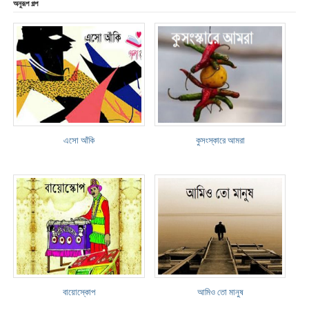
অনুরূপ গল্প
এসো আঁকি
কুসংস্কারে আমরা
বায়োস্কোপ
আমিও তো মানুষ