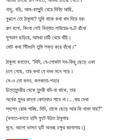
আমরা চাইছি গল্প শুনতে, আমরা চাইছি খেতে।
নাড়ু, বড়ি, আম-কাসুন্দি খেয়ে দিব্যি আছি,
বুঝলে তো ঠাকুমা? তুমি বাজে কথা বাদ দিয়ে বরং
গল্প বলো, কিংবা সেই বিখ্যাত লাউয়ের-ঘণ্ট রাঁধো
মুগডাল ছড়িয়ে, আমরা চাট্টি খেয়ে বাঁচি।
মোট কথা গিঁটগুলি তুমি শক্ত করে বাঁধো।”
ঠাকুমা বলতেন, “দিদি, যে-লোকটা সব-কিছু ছেড়ে একা
চলে গেছে, তার কথা যে বড্ড মনে পড়ে।
সে-ও তো বলত, কলকাতা-শহরে
চিত্তসুন্দরীর থেকে সুন্দরী যদি-বা থাকে, তার
অর্ধেক সুন্দর রান্না কোত্থাও পাবে না।…যার দেখা
স্বপ্নে রোজ পাচ্ছি, দিদি, তাকে ছেড়ে আর কি থাকা যায়?”
(বলতে-বলতে হাসি ফুটে উঠত ঠাকুমার
মুখে, আলো ভাসত দুটি অনচ্ছ চক্ষুর জানালায়।)