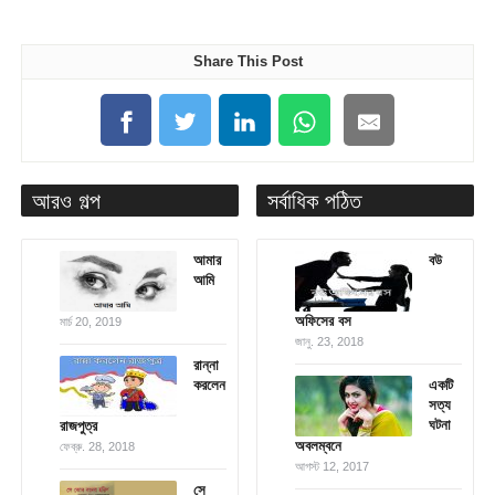
Share This Post
আরও গল্প
সর্বাধিক পঠিত
আমার
বউ
আমি
অফিসের বস
মার্চ 20, 2019
জানু. 23, 2018
রান্না
করলেন
একটি
সত্য
ঘটনা
রাজপুত্র
অবলম্বনে
ফেব্রু. 28, 2018
আগস্ট 12, 2017
সে