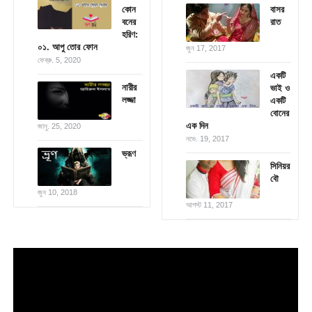
কোন
বাসর
বনের
রাত
হরিণ:
০১. আপু তোর ফোন
জুন 17, 2017
ফেব্রু. 5, 2020
একটি
নারীর
ভাই ও
লজ্জা
একটি
বোনের
এক দিন
জানু. 25, 2020
নভে. 19, 2017
ভ্রূণ
সিনিয়র
বৌ
জুন 10, 2018
আগস্ট 11, 2017