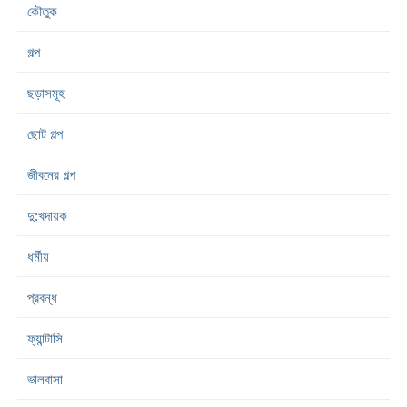
কৌতুক
গল্প
ছড়াসমূহ
ছোট গল্প
জীবনের গল্প
দু:খদায়ক
ধর্মীয়
প্রবন্ধ
ফ্যান্টাসি
ভালবাসা