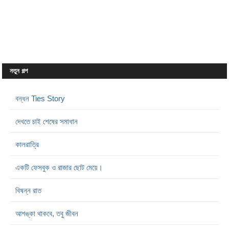
নতুন গল্প
বন্ধন Ties Story
দেখতে চাই শেষের সমাধান
কালরাত্রি
একটি ফেসবুক ও রাজার ছোট মেয়ে।
বিষন্ন রাত
আশঙ্কা থাকবে, তবু জীবন