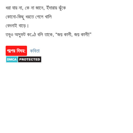
ধরা যায় না, কে না জানে, ইঁদারায় ঝুঁকে
কোনো-কিছু ধরতে গেলে খালি
বেদনাই বাড়ে।
তবুও অস্ফুট কণ্ঠে বলি তাকে, “জয় কালী, জয় কালী!”
গল্পের বিষয়:
কবিতা