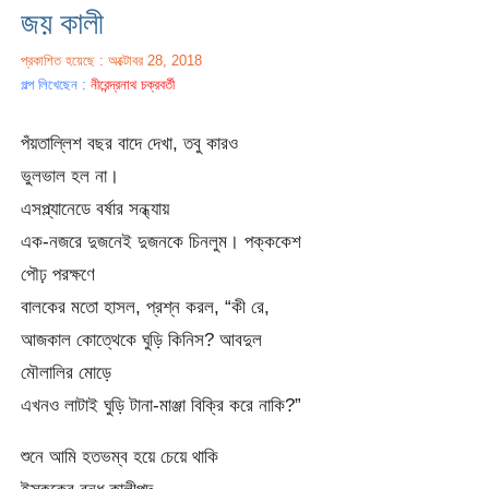
জয় কালী
প্রকাশিত হয়েছে : অক্টোবর 28, 2018
গল্প লিখেছেন :
নীরেন্দ্রনাথ চক্রবর্তী
পঁয়তাল্লিশ বছর বাদে দেখা, তবু কারও
ভুলভাল হল না।
এসপ্ল্যানেডে বর্ষার সন্ধ্যায়
এক-নজরে দুজনেই দুজনকে চিনলুম। পক্ককেশ
পৌঢ় পরক্ষণে
বালকের মতো হাসল, প্রশ্ন করল, “কী রে,
আজকাল কোত্থেকে ঘুড়ি কিনিস? আবদুল
মৌলালির মোড়ে
এখনও লাটাই ঘুড়ি টানা-মাঞ্জা বিক্রি করে নাকি?”
শুনে আমি হতভম্ব হয়ে চেয়ে থাকি