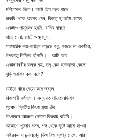
ইস্কুকের বন্ধু কালীপদ
মল্লিকের দিকে। আমি তিন বছর বাদে
চাকরি থেকে অবসর নেব, কিন্তু দু-দুটো মেয়ের
একটাও পাত্রস্থ হয়নি, বাড়ির বাবদে
ঘাড়ে দেনা, পেটে অম্লশূল,
সাংসারিক দায়-দায়িত্ব বাড়ছে শুধু, কমছে না একটাও,
উপরন্তু গিন্নির হাঁপানি।…আমি আর
একাদশবর্ষীয় বালক নই, তবু কেন হতচ্ছাড়া কেলো
ঘুড়ি ওরাবার কথা বলে?
ডাইনে বাঁয়ে নেভে আর জ্বলে
বিজ্ঞাপনী বর্ণমালা। সম্ভবত সাঁওতালডিহির
প্রথম, দ্বিতীয় কিংবা প্ল্যাণ্টের
উৎপাদনে আজকে কোনো বিভ্রাট ঘটেনি।
আকাশে পুজোর গন্ধ, গঙ্গ থেকে ছুটে আসে হাওয়া
এইরকম সন্ধ্যালগ্নে ভিক্ষারিও স্বপ্ন দেখে, আর