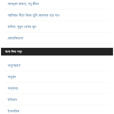
আশঙ্কা থাকবে, তবু জীবন
প্রতিবার শীতে ভিজে তুমি জ্যোস্না হয়ে যাও
কবিতা: পুতুল খেলার ভুল
জোনাকিগুলো
গল্পের বিষয় সমূহ
অনুপ্রেরণা
অনুবাদ
অন্যান্য
ইতিহাস
ইসলামিক