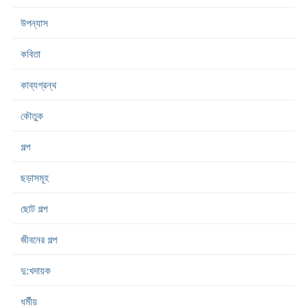
উপন্যাস
কবিতা
কাব্যগ্রন্থ
কৌতুক
গল্প
ছড়াসমূহ
ছোট গল্প
জীবনের গল্প
দু:খদায়ক
ধর্মীয়