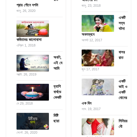
প্রায় পৌনে দশটা
জানু. 23, 2018
জানু. 26, 2020
একটি
সত্য
ঘটনা
অবলম্বনে
কবিতাময় ভালোবাসা
আগস্ট 12, 2017
এপ্রিল 1, 2018
বাসর
অবণি,
রাত
এই যে
আমি
জুন 17, 2017
অক্টো. 26, 2019
একটি
হ্যাপি
ভাই ও
বার্থডে
একটি
কেকটি
বোনের
এক দিন
মে 29, 2018
নভে. 19, 2017
মিষ্টি
ছায়া
সিনিয়র
বৌ
সেপ্টে. 26, 2020