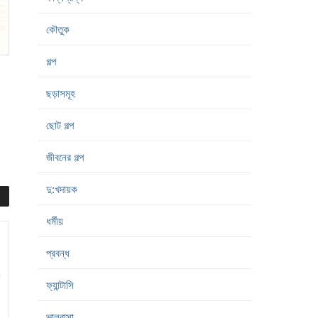
কৌতুক
গল্প
ছড়াসমূহ
ছোট গল্প
জীবনের গল্প
দু:খদায়ক
ধর্মীয়
প্রবন্ধ
ফ্যান্টাসি
ভালবাসা