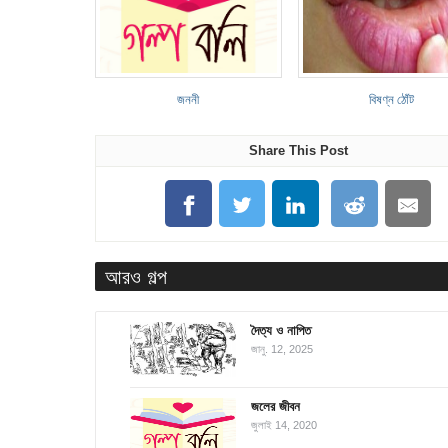
জননী
বিষণ্ন ঠোঁট
Share This Post
আরও গল্প
দৈত্য ও নাপিত
জানু. 12, 2025
জলের জীবন
জুলাই 14, 2020