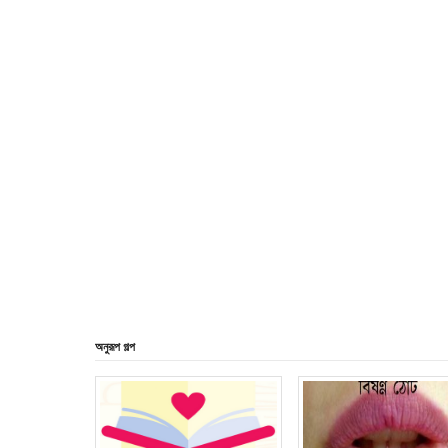
অনুরূপ গল্প