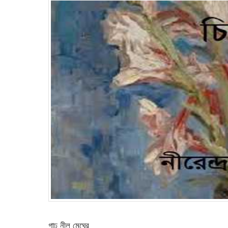
গাঢ় নীল মেঘের