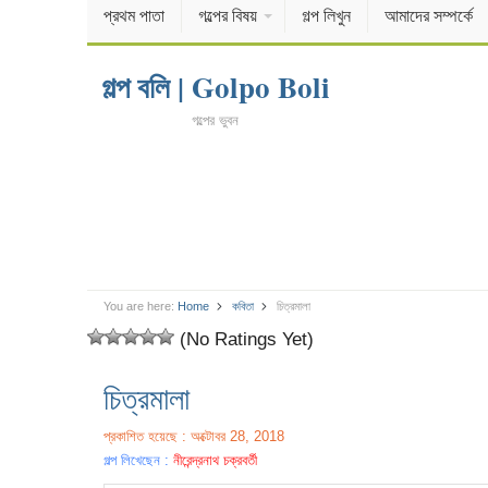
প্রথম পাতা
গল্পের বিষয়
গল্প লিখুন
আমাদের সম্পর্কে
গল্প বলি | Golpo Boli
গল্পের ভুবন
You are here:
Home
কবিতা
চিত্রমালা
(No Ratings Yet)
চিত্রমালা
প্রকাশিত হয়েছে : অক্টোবর 28, 2018
গল্প লিখেছেন :
নীরেন্দ্রনাথ চক্রবর্তী