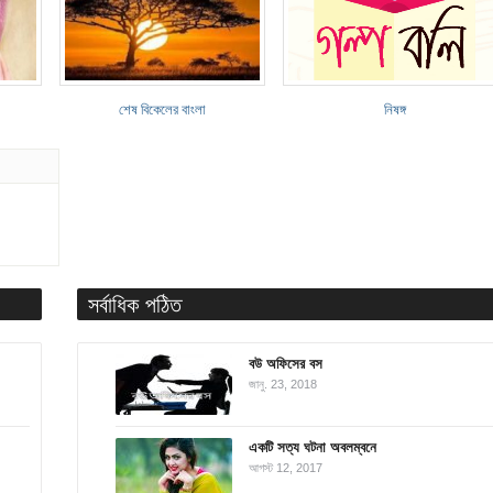
শেষ বিকেলের বাংলা
নিষঙ্গ
সর্বাধিক পঠিত
বউ অফিসের বস
জানু. 23, 2018
একটি সত্য ঘটনা অবলম্বনে
আগস্ট 12, 2017