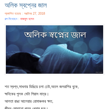
অলিক স্বপ্নের জাল
প্রকাশিত হয়েছে : অক্টোবর 27, 2018
গল্প লিখেছেন :
নাজমুল হসেন
শত স্বপ্ন,সাধনার ডিঙিয়ে চলা ঢেউ,অতল জলরাশির বুকে,
ক্ষনিকের পুলক মেটা পিয়াস মাত্র।
আলতা রাঙা আলেয়ার রোমাঞ্চকর ক্ষত,
জীবন মোড়ানো পুতুল খেলার ছল।