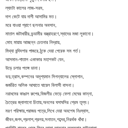
ল্যাংটা কালের লাজ-সরম,
দাগ কেটে যায় দাগী আসামির মত।
মরে যাওয়া প্রাণে ছলনার অবসান,
মাতাল জটাধারীর,ভন্ডামীর বস্ত্রাহরণে,স্বাদের মজা লুকানো।
মোহ মায়ায় আচ্ছন্ন চেতনার নিদ্রায়,
মিথ্যা বন্দিদশার পাজরে,ঠুকে দেয়া পেরেক সম গর্ত।
আসমান-পাতাল একাকার মহাশকট যেন,
উড়ে চলার পতঙ্গ ডানা।
ভয়,ত্রাস,কম্পনের অদৃশ্যমান সিগন্যালের স্লোগান,
জর্জরিত অলিক আঘাতে ঘায়েল বিলাসী বাসনা।
নরাধমের কাঙাল রুপের,বিজলীর ফেড়ে ফেলা মেঘের কান্না,
চৈত্রের জ্বালানো চিতায়,অনলের ঘসাঘসির প্রেম তূল্য।
মরণ পরিক্ষায়,পরাজয় পত্রে,লিখে দেয়া অবশেষ নিঃস্বাস,
জীবন,জগৎ,প্রলাপ,প্রলয়,সনাতন,শব্দের্,নিরর্থক ধাঁধা।
প্রতিটা রাতের শেষে,ফিরে আসা আত্নার,অলসতার হাইতোলা,