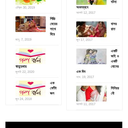
ঘটনা
অবলম্বনে
এপ্রিল 30, 2019
আগস্ট 12, 2017
পিচ্চি
মেয়ের
বাসর
সাথে
রাত
বিয়ে
জানু. 7, 2019
জুন 17, 2017
একটি
ভাই ও
একটি
ঋতুরেখায়
বোনের
এক দিন
জুলাই 22, 2020
নভে. 19, 2017
এক
ফোঁটা
সিনিয়র
জল
বৌ
জুন 24, 2018
আগস্ট 11, 2017