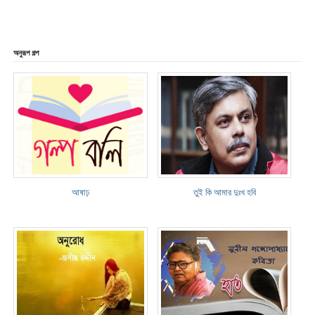
অনুরূপ গল্প
আষাঢ়
তুই কি আমার দুঃখ হবি