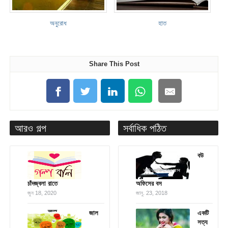
অনুরোধ
হাত
Share This Post
আরও গল্প
সর্বাধিক পঠিত
বউ
চাঁদজ্বলা রাতে
অফিসের বস
জুন 18, 2020
জানু. 23, 2018
জাল
একটি
সত্য