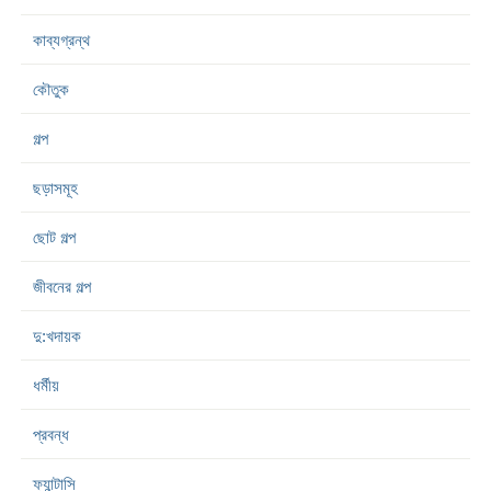
কাব্যগ্রন্থ
কৌতুক
গল্প
ছড়াসমূহ
ছোট গল্প
জীবনের গল্প
দু:খদায়ক
ধর্মীয়
প্রবন্ধ
ফ্যান্টাসি