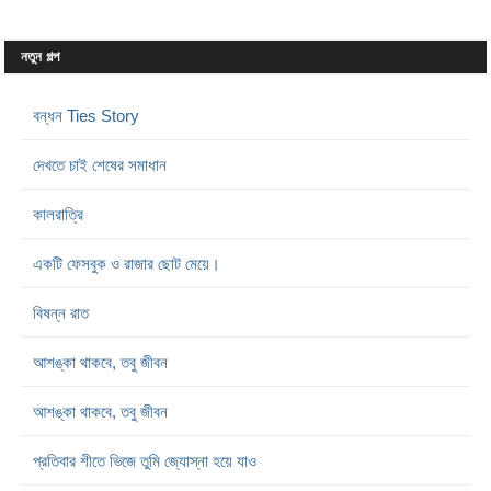
নতুন গল্প
বন্ধন Ties Story
দেখতে চাই শেষের সমাধান
কালরাত্রি
একটি ফেসবুক ও রাজার ছোট মেয়ে।
বিষন্ন রাত
আশঙ্কা থাকবে, তবু জীবন
আশঙ্কা থাকবে, তবু জীবন
প্রতিবার শীতে ভিজে তুমি জ্যোস্না হয়ে যাও