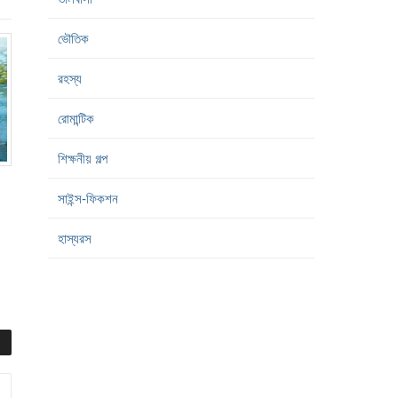
ভৌতিক
রহস্য
রোমান্টিক
শিক্ষনীয় গল্প
সাইন্স-ফিকশন
হাস্যরস