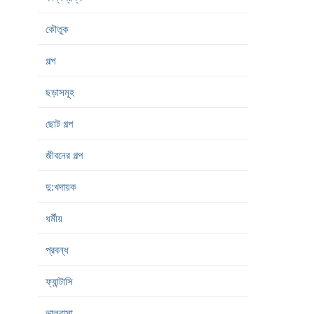
কৌতুক
গল্প
ছড়াসমূহ
ছোট গল্প
জীবনের গল্প
দু:খদায়ক
ধর্মীয়
প্রবন্ধ
ফ্যান্টাসি
ভালবাসা