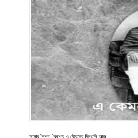
আমার শৈশব, কৈশোর ও যৌবনের দিনগুলি আজ