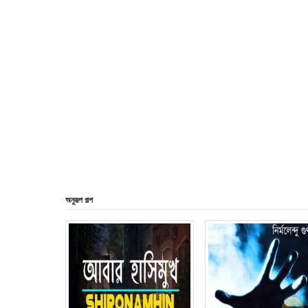
অনুরূপ গল্প