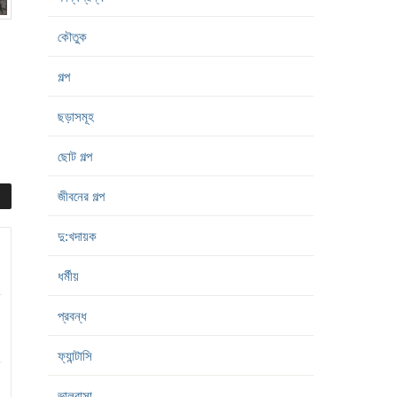
কৌতুক
গল্প
ছড়াসমূহ
ছোট গল্প
জীবনের গল্প
দু:খদায়ক
ধর্মীয়
প্রবন্ধ
ফ্যান্টাসি
ভালবাসা