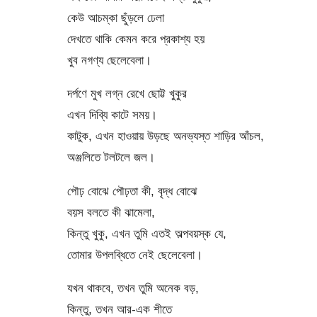
কেউ আচম্‌কা ছুঁড়লে ঢেলা
দেখতে থাকি কেমন করে প্রকাশ্য হয়
খুব নগণ্য ছেলেবেলা।
দর্পণে মুখ লগ্ন রেখে ছোট্ট খুকুর
এখন দিব্যি কাটে সময়।
কাটুক, এখন হাওয়ায় উড়ছে অনভ্যস্ত শাড়ির আঁচল,
অঞ্জলিতে টলটলে জল।
পৌঢ় বোঝে পৌঢ়তা কী, বৃদ্ধ বোঝে
বয়স বলতে কী ঝামেলা,
কিন্তু খুকু, এখন তুমি এতই অল্পবয়স্ক যে,
তোমার উপলব্ধিতে নেই ছেলেবেলা।
যখন থাকবে, তখন তুমি অনেক বড়,
কিন্তু, তখন আর-এক শীতে