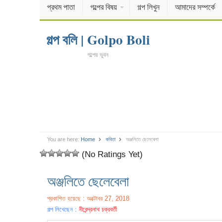
প্রথম পাতা
গল্পের বিষয়
গল্প লিখুন
আমাদের সম্পর্কে
গল্প বলি | Golpo Boli
গল্পের ভুবন
You are here:
Home
কবিতা
অঞ্জলিতে ছেলেবেলা
(No Ratings Yet)
অঞ্জলিতে ছেলেবেলা
প্রকাশিত হয়েছে : অক্টোবর 27, 2018
গল্প লিখেছেন :
নীরেন্দ্রনাথ চক্রবর্তী