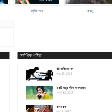
বস্তীর মেয়ে
রোয়ানু
সর্বাধিক পঠিত
বউ অফিসের বস
জানু. 23, 2018
একটি সত্য ঘটনা অবলম্বনে
আগস্ট 12, 2017
বাসর রাত
জুন 17, 2017