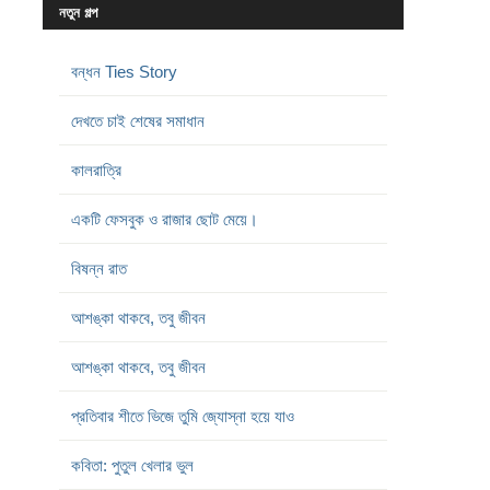
নতুন গল্প
বন্ধন Ties Story
দেখতে চাই শেষের সমাধান
কালরাত্রি
একটি ফেসবুক ও রাজার ছোট মেয়ে।
বিষন্ন রাত
আশঙ্কা থাকবে, তবু জীবন
আশঙ্কা থাকবে, তবু জীবন
প্রতিবার শীতে ভিজে তুমি জ্যোস্না হয়ে যাও
কবিতা: পুতুল খেলার ভুল