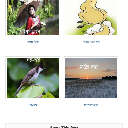
এসো ভিজি
আজব খবর শুনি
নয়-ছয়
মাঠের সন্ধ্যা
Share This Post