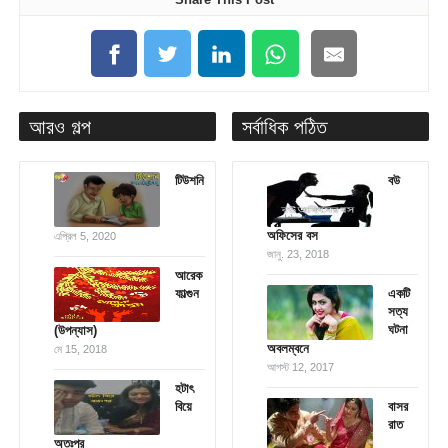
আরও গল্প
সর্বাধিক পঠিত
টিউশনি
বউ
অফিসের বস
এপ্রিল 5, 2020
জানু. 23, 2018
আরেক
ফাল্গুন
একটি
সত্য
ঘটনা
(উপন্যাস)
অবলম্বনে
মে 15, 2018
আগস্ট 12, 2017
হটাৎ
বিয়ে
বাসর
রাত
অতঃপর