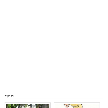
অনুরূপ গল্প