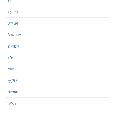
গল্প
ছড়াসমূহ
ছোট গল্প
জীবনের গল্প
দু:খদায়ক
ধর্মীয়
প্রবন্ধ
ফ্যান্টাসি
ভালবাসা
ভৌতিক