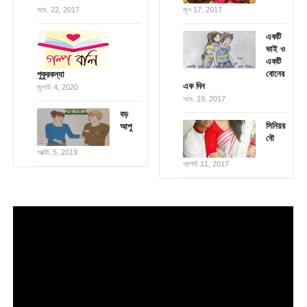
নভে. 22, 2017
জুন 17, 2017
একটি
ভাই ও
একটি
বোনের
পুকুরকন্যা
এক দিন
জুলাই 4, 2020
নভে. 19, 2017
বড়
সিনিয়র
আপু
বৌ
অক্টো. 5, 2019
আগস্ট 11, 2017