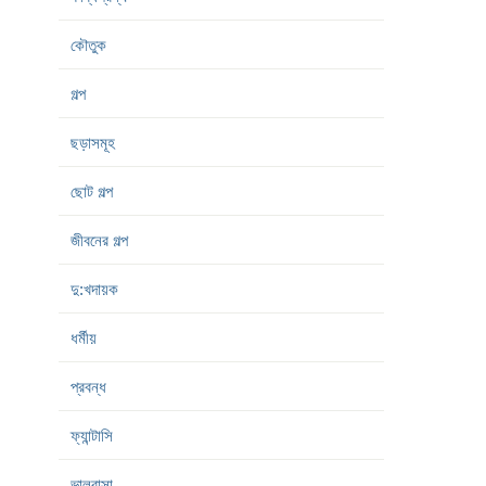
কৌতুক
গল্প
ছড়াসমূহ
ছোট গল্প
জীবনের গল্প
দু:খদায়ক
ধর্মীয়
প্রবন্ধ
ফ্যান্টাসি
ভালবাসা