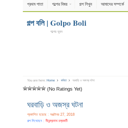
প্রথম পাতা
গল্পের বিষয়
গল্প লিখুন
আমাদের সম্পর্কে
গল্প বলি | Golpo Boli
গল্পের ভুবন
You are here:
Home
কবিতা
ঘরবাড়ি ও অজস্র ঘটনা
(No Ratings Yet)
ঘরবাড়ি ও অজস্র ঘটনা
প্রকাশিত হয়েছে : অক্টোবর 27, 2018
গল্প লিখেছেন :
নীরেন্দ্রনাথ চক্রবর্তী