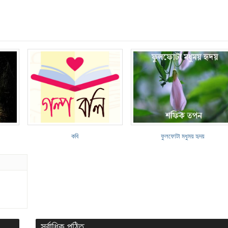
কবি
ফুলফোটা মধুময় হৃদয়
সর্বাধিক পঠিত