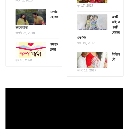
ডিসে. 2, 2018
জুন 17, 2017
বেকার
ছেলের
একটি
ভাই ও
একটি
ভালোবাসা
বোনের
আগস্ট 26, 2019
এক দিন
নভে. 19, 2017
বসন্ত
বন্দনা
সিনিয়র
বৌ
জুন 10, 2020
আগস্ট 11, 2017