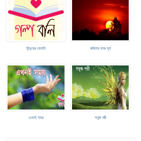
সিন্দুরের বেসাতি
কবিতার নামঃ সূর্য
এখনই সময়
সবুজ পরী