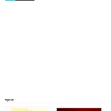
অনুরূপ গল্প