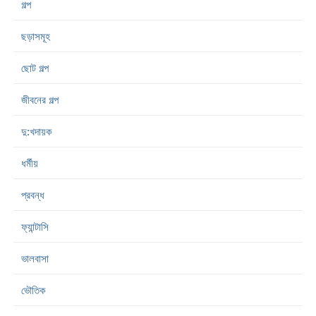
গল্প
ছড়াসমূহ
ছোট গল্প
জীবনের গল্প
দু:খদায়ক
ধর্মীয়
প্রবন্ধ
ফ্যান্টাসি
ভালবাসা
ভৌতিক