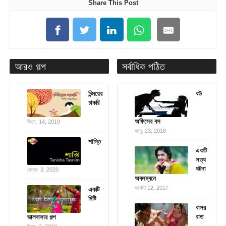
Share This Post
আরও গল্প
সর্বাধিক পঠিত
চিন্ময়ের
বউ
চাকরি
অফিসের বস
ডিসে. 14, 2019
জানু. 23, 2018
শাস্তি
একটি
সত্য
ঘটনা
ফেব্রু. 3, 2020
অবলম্বনে
আগস্ট 12, 2017
একটি
মিষ্টি
বাসর
রাত
ভালবাসার গল্প