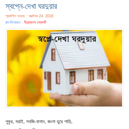
স্বপ্নে-দেখা ঘরদুয়ার
প্রকাশিত হয়েছে : অক্টোবর 24, 2018
গল্প লিখেছেন :
নীরেন্দ্রনাথ চক্রবর্তী
পুকুর, মরাই, সবজি-বাগান, জংলা ডুরে শাড়ি,