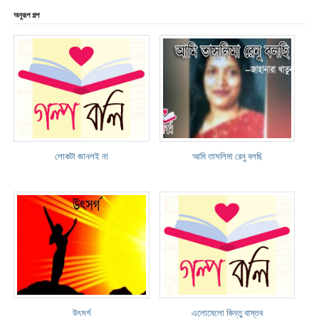
অনুরূপ গল্প
লোকটা জানলই না
আমি তাসলিমা রেনু বলছি
উৎসর্গ
এলোমেলো কিন্তু বাস্তব