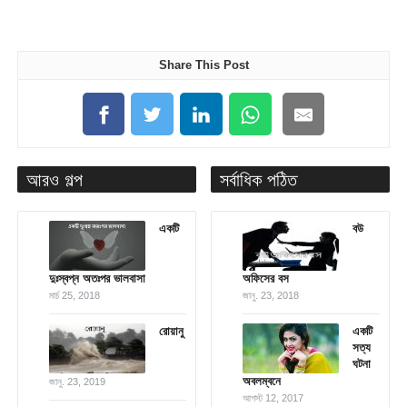
Share This Post
আরও গল্প
সর্বাধিক পঠিত
একটি
বউ
দুঃস্বপ্ন অতঃপর ভালবাসা
অফিসের বস
মার্চ 25, 2018
জানু. 23, 2018
রোয়ানু
একটি
সত্য
ঘটনা
অবলম্বনে
জানু. 23, 2019
আগস্ট 12, 2017