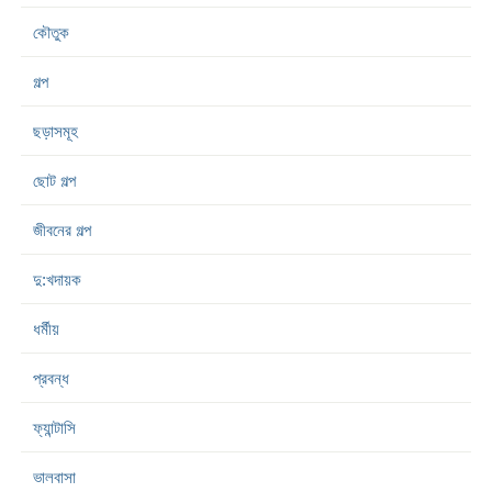
কৌতুক
গল্প
ছড়াসমূহ
ছোট গল্প
জীবনের গল্প
দু:খদায়ক
ধর্মীয়
প্রবন্ধ
ফ্যান্টাসি
ভালবাসা