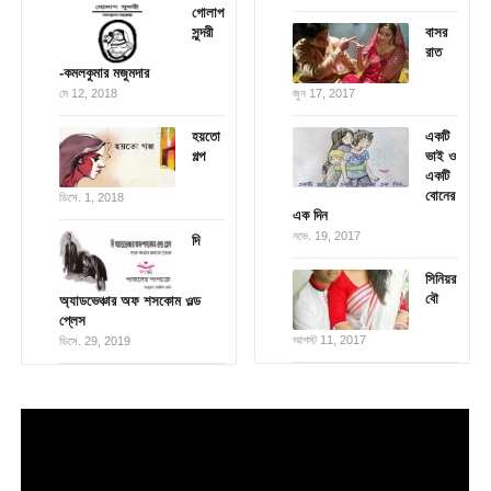
গোলাপ
সুন্দরী
বাসর
রাত
-কমলকুমার মজুমদার
মে 12, 2018
জুন 17, 2017
হয়তো
একটি
গল্প
ভাই ও
একটি
বোনের
ডিসে. 1, 2018
এক দিন
নভে. 19, 2017
দি
সিনিয়র
বৌ
অ্যাডভেঞ্চার অফ শসকোম ওল্ড
প্লেস
আগস্ট 11, 2017
ডিসে. 29, 2019