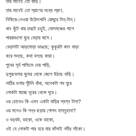
তার মানেই তো বাড়ি।
তার মানেই তো প্রাণের মধ্যে প্রাণ,
নিকিয়ে-নেওয়া উঠোনখানি রোদ্দুরে টান্‌-টান্‌।
ধান খুঁটে খায় চারটে চড়ুই, দোলমঞ্চের পাশে
পায়রাগুলো ঘুরে বেড়ায় ঘাসে।
বেড়ালটা আড়মোড়া ভাঙছে; কুকুরটা কান খাড়া
করে শুনছে, কথা বলছে কারা।
পুবের সূর্য পাশ্চিমে দেয় পাড়ি,
দুপুরবেলার ঘুমের থেকে জেগে উঠছে বাড়ি।
লাঠির ডগায় পুঁটলি বাঁধা, অনেকটা পথ ঘুরে
লোকটা যাচ্ছে দূরের থেকে দূরে।
ওর চোখেও কি এমন একটা বাড়ির স্বপ্ন টানা?
ওর মনেও কি গন্ধ ছড়ায় গোপন হাস্‌নুহানা?
ও বড়বউ, ডাকো, ওকে ডাকো,
ওই যে লোকটা পার হয়ে যায় কাঁসাই নদীর সাঁকো।