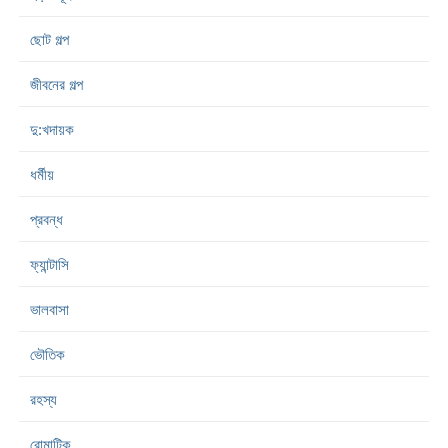
ছোট গল্প
জীবনের গল্প
দু:খদায়ক
ধর্মীয়
প্রবন্ধ
ফ্যান্টাসি
ভালবাসা
ভৌতিক
রহস্য
রোমান্টিক