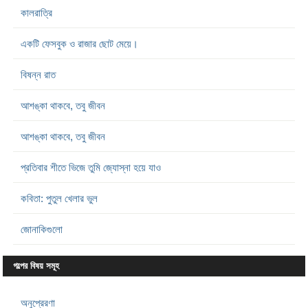
কালরাত্রি
একটি ফেসবুক ও রাজার ছোট মেয়ে।
বিষন্ন রাত
আশঙ্কা থাকবে, তবু জীবন
আশঙ্কা থাকবে, তবু জীবন
প্রতিবার শীতে ভিজে তুমি জ্যোস্না হয়ে যাও
কবিতা: পুতুল খেলার ভুল
জোনাকিগুলো
গল্পের বিষয় সমূহ
অনুপ্রেরণা