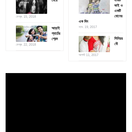
মেয়ে
একটি
ভাই ও
একটি
বোনের
ফেব্রু. 15, 2018
এক দিন
নভে. 19, 2017
আড়াই
প্যাচেঁর
সিনিয়র
প্রেম
বৌ
ফেব্রু. 22, 2018
আগস্ট 11, 2017