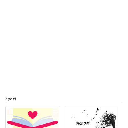
অনুরূপ গল্প