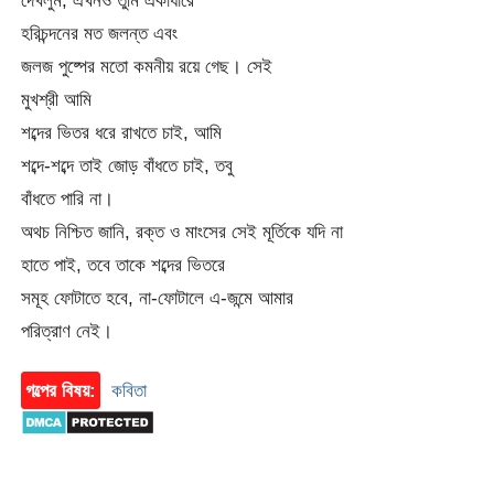
দেখলুম, এখনও তুমি একাধারে
হরিচন্দনের মত জলন্ত এবং
জলজ পুষ্পের মতো কমনীয় রয়ে গেছ। সেই
মুখশ্রী আমি
শব্দের ভিতর ধরে রাখতে চাই, আমি
শব্দে-শব্দে তাই জোড় বাঁধতে চাই, তবু
বাঁধতে পারি না।
অথচ নিশ্চিত জানি, রক্ত ও মাংসের সেই মূর্তিকে যদি না
হাতে পাই, তবে তাকে শব্দের ভিতরে
সমূহ ফোটাতে হবে, না-ফোটালে এ-জন্মে আমার
পরিত্রাণ নেই।
গল্পের বিষয়:
কবিতা