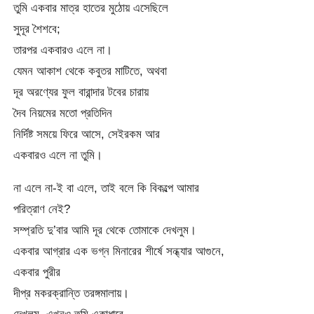
তুমি একবার মাত্র হাতের মুঠোয় এসেছিলে
সুদূর শৈশবে;
তারপর একবারও এলে না।
যেমন আকাশ থেকে কবুতর মাটিতে, অথবা
দূর অরণ্যের ফুল বারান্দার টবের চারায়
দৈব নিয়মের মতো প্রতিদিন
নির্দিষ্ট সময়ে ফিরে আসে, সেইরকম আর
একবারও এলে না তুমি।
না এলে না-ই বা এলে, তাই বলে কি বিকল্পে আমার
পরিত্রাণ নেই?
সম্প্রতি দু’বার আমি দূর থেকে তোমাকে দেখলুম।
একবার আগ্রার এক ভগ্ন মিনারের শীর্ষে সন্ধ্যার আগুনে,
একবার পুরীর
দীপ্র মকরক্রান্তি তরঙ্গমালায়।