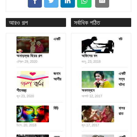
আরও গল্প
সর্বাধিক পঠিত
একটি
বউ
অনাড়ম্বর বিয়ের গল্প
অফিসের বস
এপ্রিল 29, 2020
জানু. 23, 2018
জনাব
একটি
আলীর
সত্য
ঘটনা
শীতবস্ত্র
অবলম্বনে
জুন 23, 2020
আগস্ট 12, 2017
বিড়ি
বাসর
রাত
ডিসে. 20, 2018
জুন 17, 2017