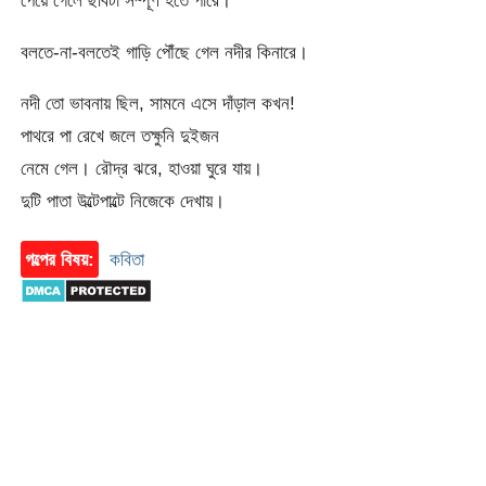
পেয়ে গেলে ছবিটা সম্পূর্ণ হতে পারে।
বলতে-না-বলতেই গাড়ি পৌঁছে গেল নদীর কিনারে।
নদী তো ভাবনায় ছিল, সামনে এসে দাঁড়াল কখন!
পাথরে পা রেখে জলে তক্ষুনি দুইজন
নেমে গেল। রৌদ্র ঝরে, হাওয়া ঘুরে যায়।
দুটি পাতা উল্টেপাল্টে নিজেকে দেখায়।
গল্পের বিষয়:
কবিতা