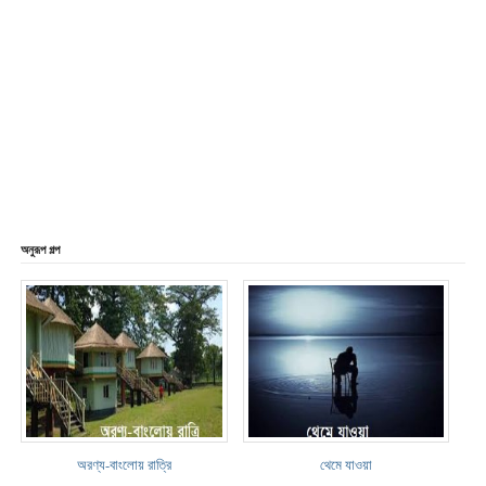
অনুরূপ গল্প
অরণ্য-বাংলোয় রাত্রি
থেমে যাওয়া