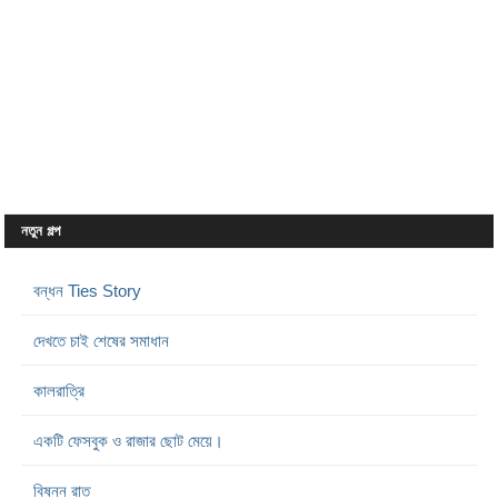
নতুন গল্প
বন্ধন Ties Story
দেখতে চাই শেষের সমাধান
কালরাত্রি
একটি ফেসবুক ও রাজার ছোট মেয়ে।
বিষন্ন রাত