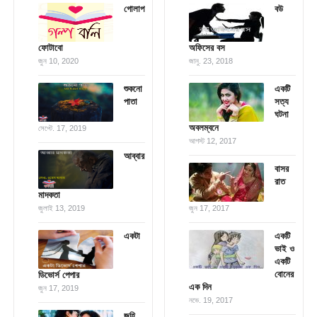
গোলাপ
বউ
ফোটাবো
অফিসের বস
জুন 10, 2020
জানু. 23, 2018
শুকনো
একটি
পাতা
সত্য
ঘটনা
অবলম্বনে
সেপ্টে. 17, 2019
আগস্ট 12, 2017
আব্বার
বাসর
রাত
মাদকতা
জুলাই 13, 2019
জুন 17, 2017
একটা
একটি
ভাই ও
একটি
বোনের
ডিভোর্স পেপার
এক দিন
জুন 17, 2019
নভে. 19, 2017
জুহি