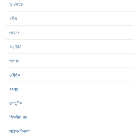
দু:খদায়ক
ধর্মীয়
প্রবন্ধ
ফ্যান্টাসি
ভালবাসা
ভৌতিক
রহস্য
রোমান্টিক
শিক্ষনীয় গল্প
সাইন্স-ফিকশন