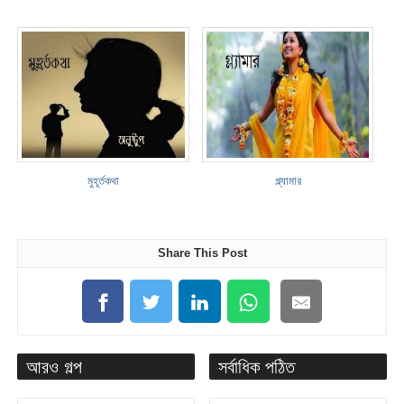
মুহূর্তকথা
গ্ল্যামার
Share This Post
আরও গল্প
সর্বাধিক পঠিত