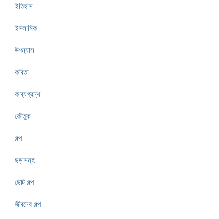
ইতিহাস
ইসলামিক
উপন্যাস
কবিতা
কাব্যগ্রন্থ
কৌতুক
গল্প
ছড়াসমূহ
ছোট গল্প
জীবনের গল্প