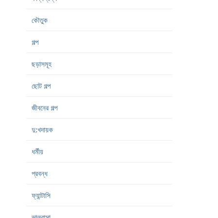
কৌতুক
গল্প
ছড়াসমূহ
ছোট গল্প
জীবনের গল্প
দু:খদায়ক
ধর্মীয়
প্রবন্ধ
ফ্যান্টাসি
ভালবাসা