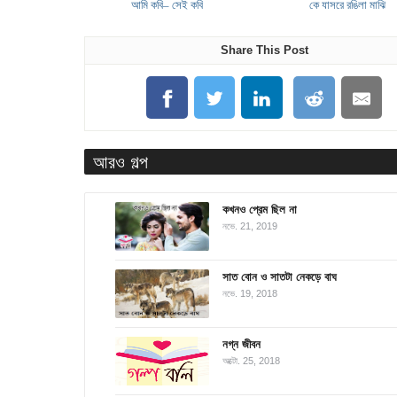
আমি কবি– সেই কবি
কে যাসরে রঙিলা মাঝি
Share This Post
আরও গল্প
কখনও প্রেম ছিল না
নভে. 21, 2019
সাত বোন ও সাতটা নেকড়ে বাঘ
নভে. 19, 2018
নগ্ন জীবন
অক্টো. 25, 2018