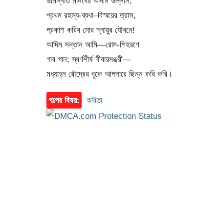
উর্মিস্নাত মানবের অসীম উল্লাস,
প্রথম রহস্য-ব্যথা–বিস্ময়ের ত্রাস,
প্রকাশ করিব মোর স্নায়ুর যৌবনে!
আদিম সন্তান আমি—রোম-শিহরণে
গাব গান; স্বর্ণশীর্ষ নীবারমঞ্জরী—
মধ্যাহ্ন রৌদ্রের বুকে আপনারে ছিন্ন করি করি।
গল্পের বিষয়:
কবিতা