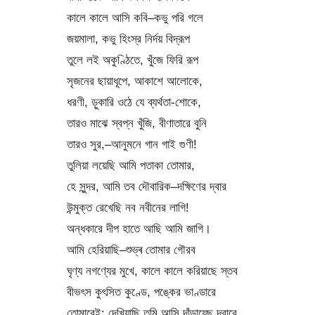
কালে কালে আসি কবি–কভু পরি গলে
জয়মালা, কভু হিংস্র নির্দয় বিদ্রূপ
তুলে লই অকুণ্ঠিতে, খুঁজে ফিরি রূপ
সৃজনের ছায়াধূপে, আকাশে আলোকে,
ধরণী, ড়ুকারি ওঠে যে ব্যর্থতা-শোকে,
তারও মাঝে স্বপ্ন খুঁজি, বীণাতারে বুনি
তারও সুর,–আনুমনে গান গাই গুণী!
তুলিয়া লয়েছি আমি পতাকা তোমার,
হে সুন্দর, আমি তব দৌবারিক–দক্ষিণের দ্বার
উন্মুক্ত রেখেছি নব নবীনের লাগি!
অন্ধকারে দীপ হাতে আছি আমি জাগি।
আমি হেরিয়াছি–শুভ্ৰ তোমার গৌরব
ঘৃণ্য নগণ্যের মুখে, কালে কালে করিয়াছে স্তব
বীভৎস কুৎসিত কুণ্ডে, পঙ্কের ভাণ্ডারে
তোমারেই; দেখিয়াছি তুমি আসি দাঁড়ায়েছ দ্বারে