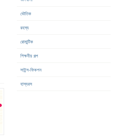
ভৌতিক
রহস্য
রোমান্টিক
শিক্ষনীয় গল্প
সাইন্স-ফিকশন
হাস্যরস