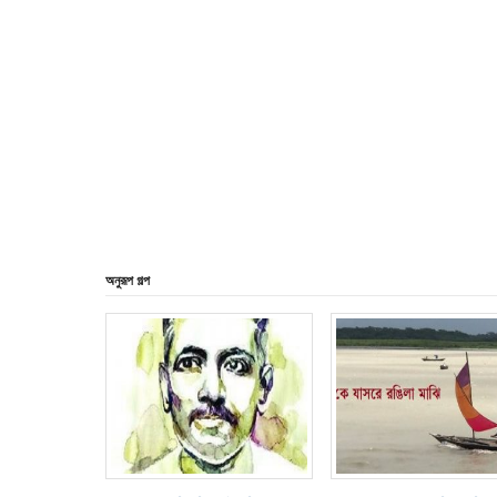
অনুরূপ গল্প