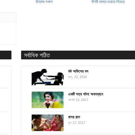
চিল্কায় সকাল
বাঁশরী আমার হারায়ে গিয়েছে
সর্বাধিক পঠিত
বউ অফিসের বস
জানু. 23, 2018
একটি সত্য ঘটনা অবলম্বনে
আগস্ট 12, 2017
বাসর রাত
জুন 17, 2017