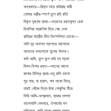
অন্ধকারে—রিক্ত তারে করিয়াছ জয়ী
তোমার মঞ্জীর-স্পর্শে চুপে রহি রহি!
বিকৃত তৃষ্ণার ব্যথা—বন্ধনের রক্তকৃষ্ণ রেখা
বিনাশিয়া আরুণিমা দিয়ে গেছ দেখা
রাত্রির যাত্রীর ভীত নিঃস্পনিদত চোখে!—
অতি দূর অনাগত স্বপ্নের আলোকে
আগতের ভাবলোকে তুলেছ উৎসব।
কবি আমি, যুগে যুগে করি তব স্তব!
দিবস-নিশার রক্ত—দহনের আলো
জাগায় বিনিদ্র ব্যথা–তবু বাসি ভালো
সুর তার; যা হারাল, পাব নাকো ফিরে,
তারই খোঁজে নিত্য ঊষা গোধূলির তীরে
ফিরি আমি–অশ্রুমান, ব্যথার তাপস!
ভালোবাসি বেদনারে, ঐশ্বর্যের যশ
চাহিনাকে–মাগি নাকো প্ৰসাদ সম্মান