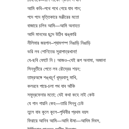
আমি কবি–পথে পথে গেয়ে যাব গান;
পদে পদে মৃত্তিকারে মঞ্জীরের মতো
বাজায়ে চলিব আমি—আমি অনাহত
আদি মানবের ছন্দে উঠিব ঝঙ্কারি
নীলিমার জয়গান–শ্যামশম্প নিঙাড়ি নিঙাড়ি
ভরি লব শোণিতের সুরাপাত্রখানা!
যে-ছবি ফোটে নি। আজও–যেই রূপ অনামা, অজানা
সিন্ধুতীরে পেতে লব রৌদ্রের শয়ন;
তাম্রঅঙ্গে শঙ্খচূর্ণ ধূম্রবালু মাখি,
কলরবে পায়ে-চলা পথ যাব আঁকি
সমুদ্রফেনার মতো; যেই কথা কহে নাই কেউ
যে গান গায়নি কেহ—তারি সিন্ধু ঢেউ
তুলে যাব কূলে কূলে–পৃথিবীর প্রথম বয়স
ফিরায়ে আনিব আমি—আদি ঊষা—আদিম দিবস,