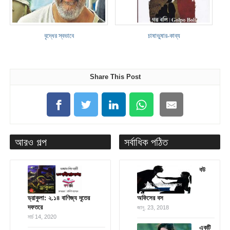
বৃদ্ধের স্বভাবে
চাষাভুষার-কাব্য
Share This Post
আরও গল্প
সর্বাধিক পঠিত
বউ
ড্রাকুলা: ২.১৪ বাণিজ্য দূতের
অফিসের বস
দফতরে
জানু. 23, 2018
মার্চ 14, 2020
একটি