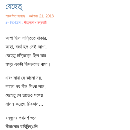
যেহেতু
প্রকাশিত হয়েছে : অক্টোবর 21, 2018
গল্প লিখেছেন :
নীরেন্দ্রনাথ চক্রবর্তী
আশা ছিল শান্তিতে থাকার,
আহা, ব্যর্থ হল সেই আশা,
যেহেতু মস্তিষ্কে ছিল তার
মস্ত একটা ভিমরুলের বাসা।
এবং সাদা যে কালো নয়,
কালো নয় নীল কিংবা লাল,
যেহেতু সে তাতেও সংশয়
লালন করেছে চিরকাল…
বন্ধুদের পরামর্শ শুনে
মীমাংসার বারিবিন্দুগুলি