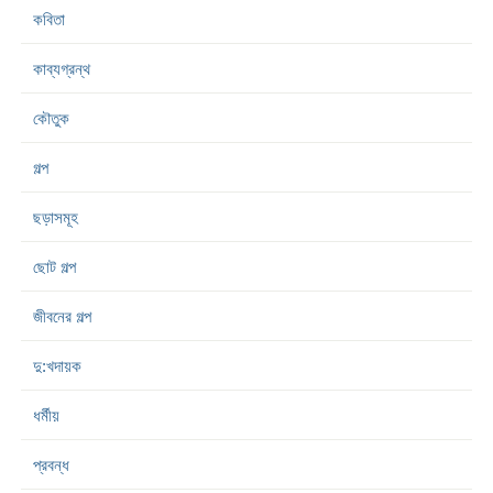
কবিতা
কাব্যগ্রন্থ
কৌতুক
গল্প
ছড়াসমূহ
ছোট গল্প
জীবনের গল্প
দু:খদায়ক
ধর্মীয়
প্রবন্ধ