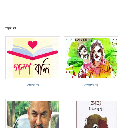
অনুরূপ গল্প
ধামরাই রথ
তোমাকে নয়ু