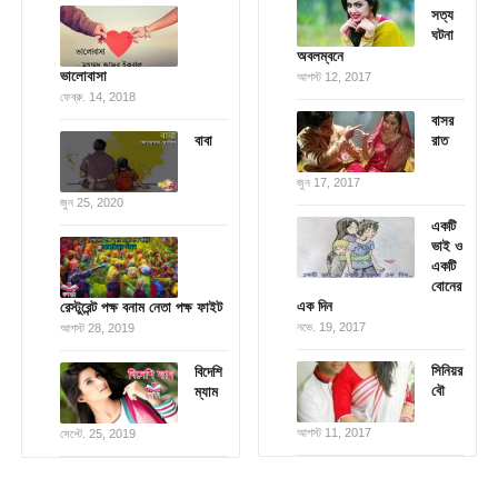
সত্য
ঘটনা
অবলম্বনে
ভালোবাসা
আগস্ট 12, 2017
ফেব্রু. 14, 2018
বাসর
বাবা
রাত
জুন 17, 2017
জুন 25, 2020
একটি
ভাই ও
একটি
বোনের
এক দিন
রেস্টুরেন্ট পক্ষ বনাম নেতা পক্ষ ফাইট
নভে. 19, 2017
আগস্ট 28, 2019
সিনিয়র
বিদেশি
বৌ
ম্যাম
আগস্ট 11, 2017
সেপ্টে. 25, 2019