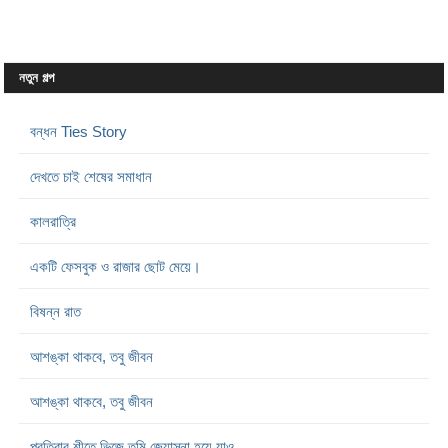
নতুন গল্প
বন্ধন Ties Story
দেখতে চাই শেষের সমাধান
কালরাত্রি
একটি ফেসবুক ও রাজার ছোট মেয়ে।
বিষন্ন রাত
আশঙ্কা থাকবে, তবু জীবন
আশঙ্কা থাকবে, তবু জীবন
প্রতিবার শীতে ভিজে তুমি জ্যোস্না হয়ে যাও