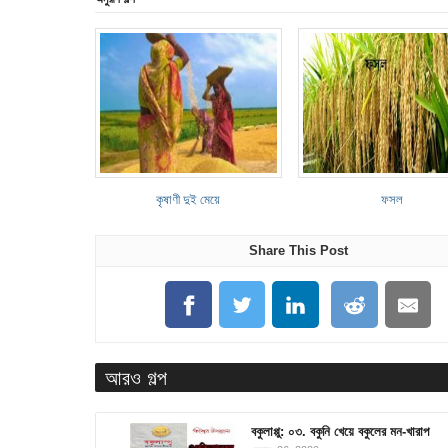
কৃষাণী দুই মেয়ে
ফসল
Share This Post
আরও গল্প
বকুলাপ্পু: ০৩. বকুনি খেয়ে বকুলের মন-খারাপ