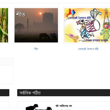
শীত
তোমারই বৈশাখে বাঁচি
সর্বাধিক পঠিত
বউ অফিসের বস