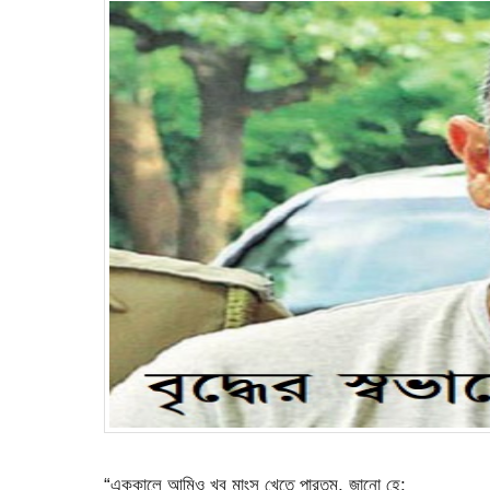
“এককালে আমিও খুব মাংস খেতে পারতুম, জানো হে;