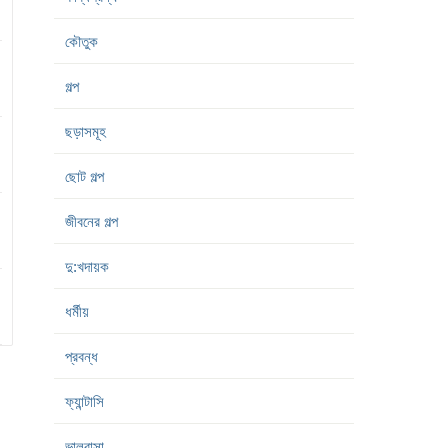
কৌতুক
গল্প
ছড়াসমূহ
ছোট গল্প
জীবনের গল্প
দু:খদায়ক
ধর্মীয়
প্রবন্ধ
ফ্যান্টাসি
ভালবাসা