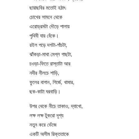
ছায়াছবির মতোই হঠাৎ
চোখের সামনে থেকে
এরোড্রমটা দৌড়ে পালায়
পৃথিবী যায় বেঁকে।
রইল পড়ে দশটা-পাঁচটা,
ঝাঁকড়া-মাথা মেপ্‌ল গাছটা,
চওড়া-ফিতে রাস্তাটা আর
নদীর নীলচে শাড়ি,
ফুলের বাগান, গির্জে, খামার,
ছক-কাটা ঘরবাড়ি।
উপর থেকে নীচে তাকাও, দ্যাখো,
লক্ষ লক্ষ টুকরো দৃশ্য
নতুন করে ভেঁজে
একটি অসীম রিক্ততাকে