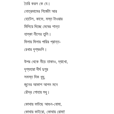
তৈরি করল কে যে।
নোত্‌রদামের গির্জেটা আর
হোটেল, কাফে, মস্ত টাওয়ার
মিলিয়ে দিচ্ছে মেঘের শান্ত
হাল্কা নীলের তুলি।
মিলায় মিলায় পারির প্রান্ত-
রেখার দৃশ্যগুলি।
উপর থেকে নীচে তাকাও, দ্যাখো,
দৃশ্যহারা দীর্ঘ দুপুর
সমস্ত দিক ধুধু,
জুনের আকাশ আপন মনে
রৌদ্র পোহায় শুধু।
কোথায় ফাটছে আগুন-বোমা,
কোথায় কাইরো, কোথায় রোমা!