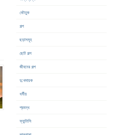
কৌতুক
গল্প
ছড়াসমূহ
ছোট গল্প
জীবনের গল্প
দু:খদায়ক
ধর্মীয়
প্রবন্ধ
ফ্যান্টাসি
ভালবাসা