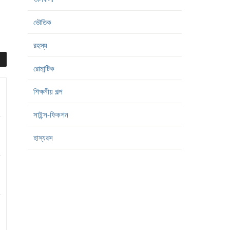
ভৌতিক
রহস্য
রোমান্টিক
শিক্ষনীয় গল্প
সাইন্স-ফিকশন
হাস্যরস