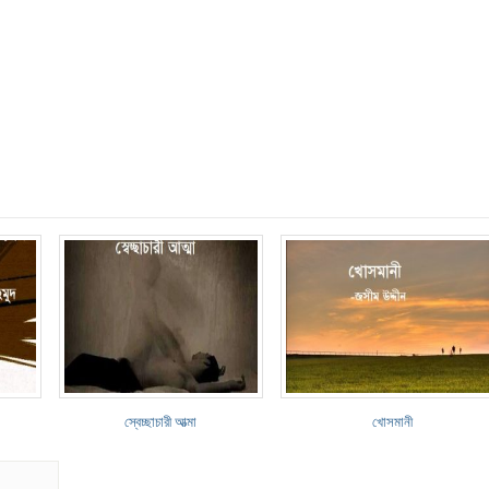
স্বেচ্ছাচারী আত্মা
খোসমানী