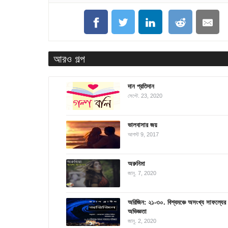
আরও গল্প
দান প্রতিদান
সেপ্টে. 23, 2020
ভালবাসার জয়
আগস্ট 9, 2017
অরুনিমা
জানু. 7, 2020
অরিজিন: ২১-৩০. বিশ্বমঞ্চে অসংখ্য সাফল্যের
অভিজ্ঞতা
জানু. 2, 2020