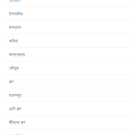
ইতিহাস
ইসলামিক
উপন্যাস
কবিতা
কাব্যগ্রন্থ
কৌতুক
গল্প
ছড়াসমূহ
ছোট গল্প
জীবনের গল্প