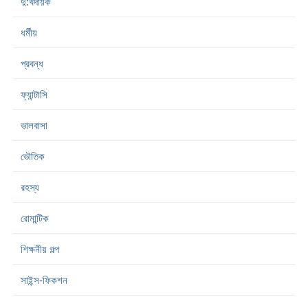
দু:খদায়ক
ধর্মীয়
প্রবন্ধ
ফ্যান্টাসি
ভালবাসা
ভৌতিক
রহস্য
রোমান্টিক
শিক্ষনীয় গল্প
সাইন্স-ফিকশন