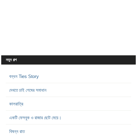
নতুন গল্প
বন্ধন Ties Story
দেখতে চাই শেষের সমাধান
কালরাত্রি
একটি ফেসবুক ও রাজার ছোট মেয়ে।
বিষন্ন রাত