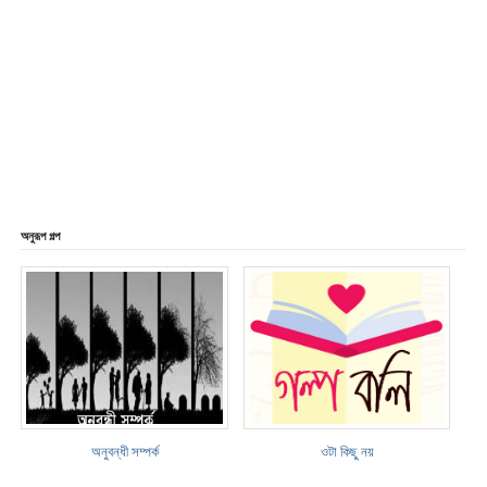
অনুরূপ গল্প
অনুবন্ধী সম্পর্ক
ওটা কিছু নয়