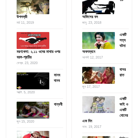
উপলদ্ভী
অফিসের বস
মার্চ 11, 2019
জানু. 23, 2018
একটি
সত্য
ঘটনা
মরণখেলা: ২.১১ ওদের মাথার ওপর
অবলম্বনে
বরফ-প্রাচীর
আগস্ট 12, 2017
ফেব্রু. 23, 2020
বাসর
মানব
রাত
দানব
জুন 17, 2017
অক্টো. 5, 2020
একটি
বান্ধবী
ভাই ও
একটি
বোনের
এক দিন
জুন 15, 2020
নভে. 19, 2017