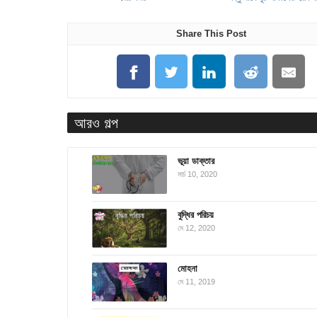
Share This Post
আরও গল্প
ভূয়া ডাক্তার
মার্চ 10, 2020
বুদ্ধির পরিচয়
মে 12, 2020
মোহনা
মে 11, 2019