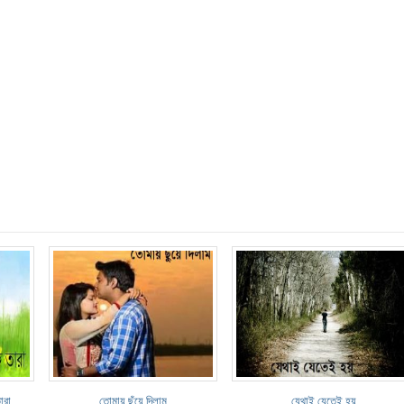
ারা
তোমায় ছুঁয়ে দিলাম
যেথাই যেতেই হয়