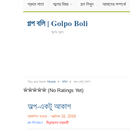
প্রথম পাতা
গল্পের বিষয়
গল্প লিখুন
আমাদের সম্পর্কে
গল্প বলি | Golpo Boli
গল্পের ভুবন
You are here:
Home
কবিতা
অল্প-একটু আকাশ
(No Ratings Yet)
অল্প-একটু আকাশ
প্রকাশিত হয়েছে : অক্টোবর 16, 2018
গল্প লিখেছেন :
নীরেন্দ্রনাথ চক্রবর্তী