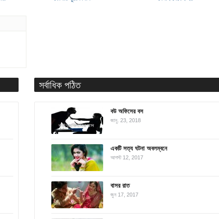
সর্বাধিক পঠিত
বউ অফিসের বস
জানু. 23, 2018
একটি সত্য ঘটনা অবলম্বনে
আগস্ট 12, 2017
বাসর রাত
জুন 17, 2017