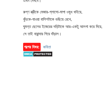
এখন দেখবে।
রুগ্‌ণ স্ত্রীকে মেজার-গ্লাসো-মাপা ওষুধ খাইয়ে,
কুঁচকে-যাওয়া বালিশটাকে গুছিয়ে রেখে,
ঘুমন্ত ছেলের ইজেরের দড়িটাকে আর-একটু আলগা করে দিয়ে,
সে তাই বারান্দায় গিয়ে দাঁড়াল।
গল্পের বিষয়:
কবিতা