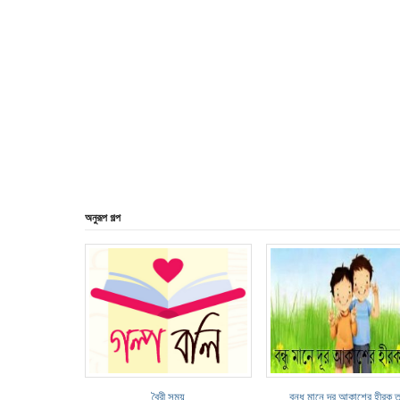
অনুরূপ গল্প
বৈরী সময়
বন্ধু মানে দূর আকাশের হীরক ত