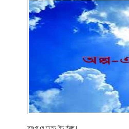
অতঃপর সে বারান্দায় গিয়ে দাঁড়াল।