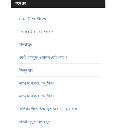
নতুন গল্প
বন্ধন Ties Story
দেখতে চাই শেষের সমাধান
কালরাত্রি
একটি ফেসবুক ও রাজার ছোট মেয়ে।
বিষন্ন রাত
আশঙ্কা থাকবে, তবু জীবন
আশঙ্কা থাকবে, তবু জীবন
প্রতিবার শীতে ভিজে তুমি জ্যোস্না হয়ে যাও
কবিতা: পুতুল খেলার ভুল