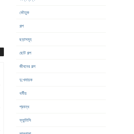
কৌতুক
গল্প
ছড়াসমূহ
ছোট গল্প
জীবনের গল্প
দু:খদায়ক
ধর্মীয়
প্রবন্ধ
ফ্যান্টাসি
ভালবাসা