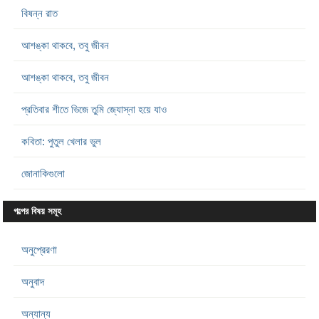
বিষন্ন রাত
আশঙ্কা থাকবে, তবু জীবন
আশঙ্কা থাকবে, তবু জীবন
প্রতিবার শীতে ভিজে তুমি জ্যোস্না হয়ে যাও
কবিতা: পুতুল খেলার ভুল
জোনাকিগুলো
গল্পের বিষয় সমূহ
অনুপ্রেরণা
অনুবাদ
অন্যান্য