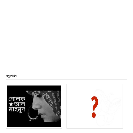
অনুরূপ গল্প