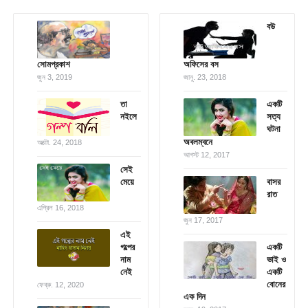
বউ
সোমপ্রকাশ
অফিসের বস
জুন 3, 2019
জানু. 23, 2018
তা
একটি
নইলে
সত্য
ঘটনা
অবলম্বনে
অক্টো. 24, 2018
আগস্ট 12, 2017
সেই
মেয়ে
বাসর
রাত
এপ্রিল 16, 2018
জুন 17, 2017
এই
গল্পের
একটি
নাম
ভাই ও
নেই
একটি
বোনের
ফেব্রু. 12, 2020
এক দিন