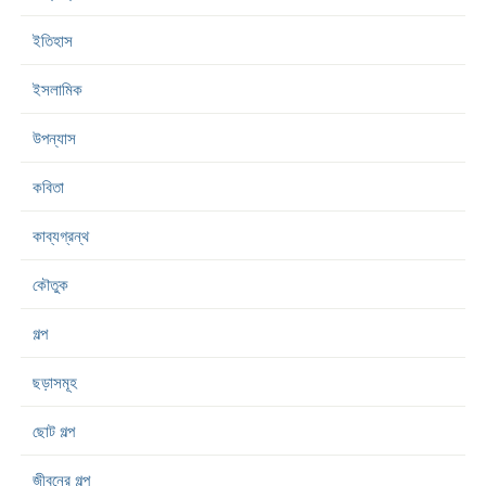
ইতিহাস
ইসলামিক
উপন্যাস
কবিতা
কাব্যগ্রন্থ
কৌতুক
গল্প
ছড়াসমূহ
ছোট গল্প
জীবনের গল্প