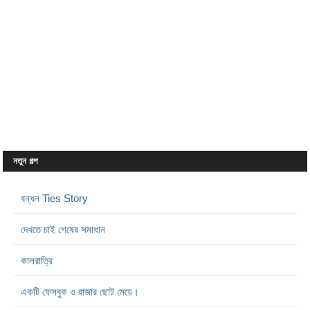
নতুন গল্প
বন্ধন Ties Story
দেখতে চাই শেষের সমাধান
কালরাত্রি
একটি ফেসবুক ও রাজার ছোট মেয়ে।