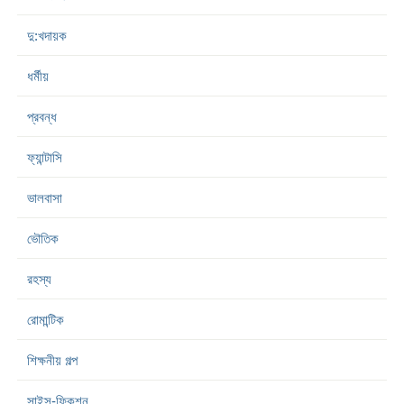
দু:খদায়ক
ধর্মীয়
প্রবন্ধ
ফ্যান্টাসি
ভালবাসা
ভৌতিক
রহস্য
রোমান্টিক
শিক্ষনীয় গল্প
সাইন্স-ফিকশন