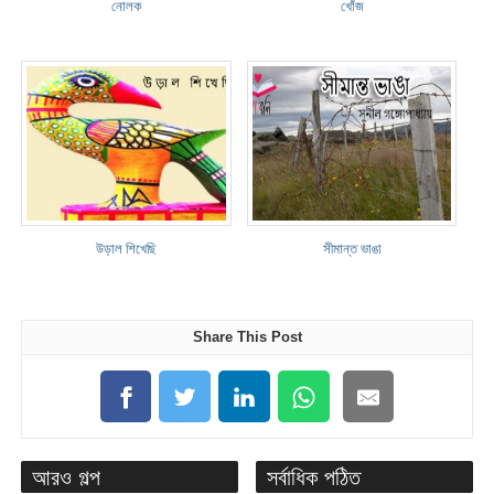
নোলক
খোঁজ
উড়াল শিখেছি
সীমান্ত ভাঙা
Share This Post
আরও গল্প
সর্বাধিক পঠিত