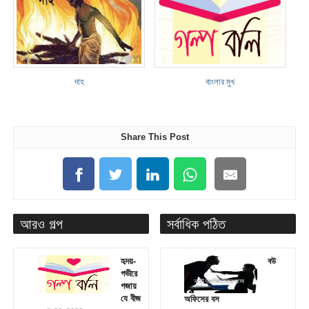
দাহ
বাংলার মুখ
Share This Post
আরও গল্প
সর্বাধিক পঠিত
হৃদয়-
বউ
গভীরে
গজায়
যে বীজ
অফিসের বস