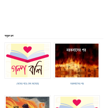
অনুরূপ গল্প
মেঘের পরে মেঘ জমেছে
নরকবাসের পর