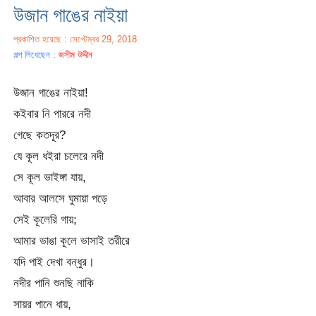
উজান গাঙের নাইয়া
প্রকাশিত হয়েছে : সেপ্টেম্বর 29, 2018
গল্প লিখেছেন :
জসীম উদ্দীন
উজান গাঙের নাইয়া!
কইবার নি পাররে নদী
গেছে কতদূর?
যে কূল ধইরা চলেরে নদী
সে কূল ভাইঙ্গা যায়,
আবার আলসে ঘুমায়া পড়ে
সেই কূলেরি গায়;
আমার ভাঙা কূলে ভাসাই তরীরে
যদি পাই দেখা বন্ধুর।
নদীর পানি শুনছি নাকি
সায়র পানে ধায়,