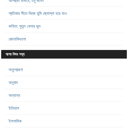
আশঙ্কা থাকবে, তবু জীবন
প্রতিবার শীতে ভিজে তুমি জ্যোস্না হয়ে যাও
কবিতা: পুতুল খেলার ভুল
জোনাকিগুলো
গল্পের বিষয় সমূহ
অনুপ্রেরণা
অনুবাদ
অন্যান্য
ইতিহাস
ইসলামিক