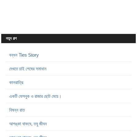
নতুন গল্প
বন্ধন Ties Story
দেখতে চাই শেষের সমাধান
কালরাত্রি
একটি ফেসবুক ও রাজার ছোট মেয়ে।
বিষন্ন রাত
আশঙ্কা থাকবে, তবু জীবন