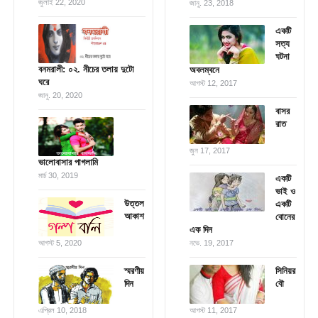
জুলাই 22, 2020
জানু. 23, 2018
একটি
সত্য
ঘটনা
বনমরালী: ০২. নীচের তলায় দুটো
অবলম্বনে
ঘরে
আগস্ট 12, 2017
জানু. 20, 2020
বাসর
রাত
জুন 17, 2017
ভালোবাসার পাগলামি
মার্চ 30, 2019
একটি
ভাই ও
উত্তল
একটি
আকাশ
বোনের
এক দিন
আগস্ট 5, 2020
নভে. 19, 2017
স্মরণীয়
সিনিয়র
দিন
বৌ
এপ্রিল 10, 2018
আগস্ট 11, 2017