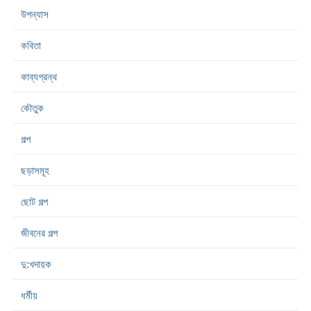
উপন্যাস
কবিতা
কাব্যগ্রন্থ
কৌতুক
গল্প
ছড়াসমূহ
ছোট গল্প
জীবনের গল্প
দু:খদায়ক
ধর্মীয়