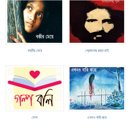
বস্তীর মেয়ে
প্রেমাংশুর রক্ত চাই
হেলং
এখনও বারি ঝরে