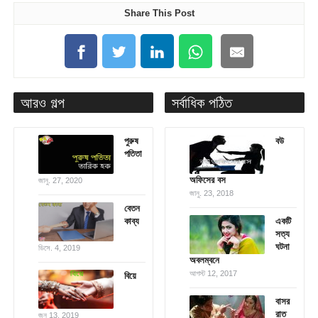
Share This Post
আরও গল্প
সর্বাধিক পঠিত
পুরুষ
বউ
পতিতা
অফিসের বস
জানু. 27, 2020
জানু. 23, 2018
বেতন
কাব্য
একটি
সত্য
ঘটনা
ডিসে. 4, 2019
অবলম্বনে
আগস্ট 12, 2017
বিয়ে
বাসর
রাত
জুন 13, 2019