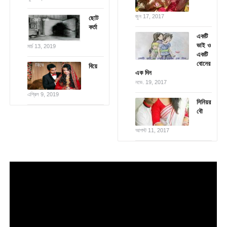
জুন 17, 2017
ছোট
কর্তা
একটি
ভাই ও
মার্চ 13, 2019
একটি
বোনের
বিয়ে
এক দিন
নভে. 19, 2017
এপ্রিল 9, 2019
সিনিয়র
বৌ
আগস্ট 11, 2017