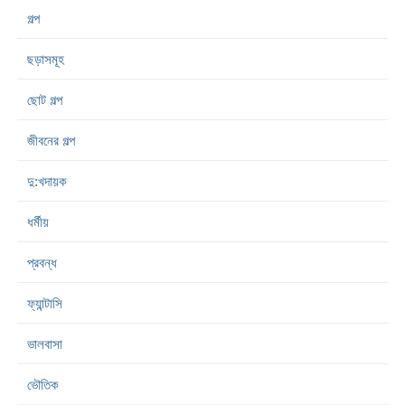
গল্প
ছড়াসমূহ
ছোট গল্প
জীবনের গল্প
দু:খদায়ক
ধর্মীয়
প্রবন্ধ
ফ্যান্টাসি
ভালবাসা
ভৌতিক