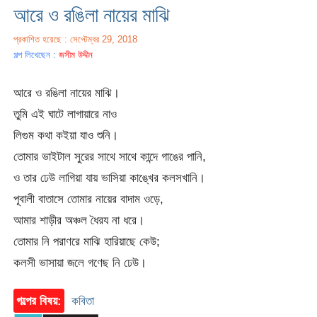
আরে ও রঙিলা নায়ের মাঝি
প্রকাশিত হয়েছে : সেপ্টেম্বর 29, 2018
গল্প লিখেছেন :
জসীম উদ্দীন
আরে ও রঙিলা নায়ের মাঝি।
তুমি এই ঘাটে লাগায়ারে নাও
লিগুম কথা কইয়া যাও শুনি।
তোমার ভাইটাল সুরের সাথে সাথে কান্দে গাঙের পানি,
ও তার ঢেউ লাগিয়া যায় ভাসিয়া কাঙ্খের কলসখানি।
পূবালী বাতাসে তোমার নায়ের বাদাম ওড়ে,
আমার শাড়ীর অঞ্চল ধৈরয না ধরে।
তোমার নি পরাণরে মাঝি হারিয়াছে কেউ;
কলসী ভাসায়া জলে গণেছ নি ঢেউ।
গল্পের বিষয়:
কবিতা