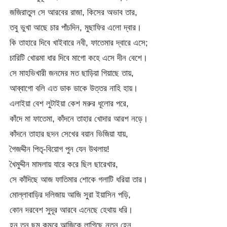
জজিরাতুল সে আরবের রাজা, কিসের অভাব তার,
তবু ভুখা আছে চার পাঁচদিন, মুছাফির এলো দ্বার।
কি তাহারে দিবে খাইবারে নবী, ফাতেমার দ্বারে এসে;
চারিটি খোরমা ধার দিবে মাগো কহে এসে দীন বেশে।
সে মাহভিখারী জনমের মত ছাড়িয়া গিয়াছে তায়,
আব্বাগো বলি এত ডাক ডাকে উত্তর নাহি হায়।
এলাইয়া বেশ লুটাইয়া কেশ মরুর ধূলোর পরে,
কাঁদে মা ফাতেমা, কাঁদনে তাহার খোদার আরশ নড়ে।
কাঁদনে তাহার ছদন সেখের বয়ান ভিজিয়া যায়,
গৈজদ্দীন পিতৃ-বিয়োগ পুন যেন উথলায়!
খৈমুদ্দীন মামলায় যারে করে ছিল ছারেখার,
সে কাঁদিছে আজ ফাতিমার শোকে গলাটি ধরিয়া তার।
মোল্লাবাড়ির দলিজায় আজি সুরা ইয়াসিন পড়ি,
কোন দরবেশ সুদূর আরবে এনেছে হেথায় ধরি।
হনু তনু ছমু কমুরে আজিকে লাগিছে নূতন হেন,