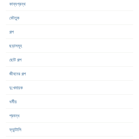
কাব্যগ্রন্থ
কৌতুক
গল্প
ছড়াসমূহ
ছোট গল্প
জীবনের গল্প
দু:খদায়ক
ধর্মীয়
প্রবন্ধ
ফ্যান্টাসি