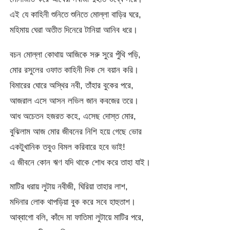
এই যে কাহিনী শুনিতে শুনিতে মোল্লা বাড়ির ঘরে,
মহিমায় ঘেরা অতীত দিনেরে টানিয়া আনিব ধরে।
বচন মোল্লা কোথায় আজিকে সরু সুরে পুঁথি পড়ি,
মোর রসুলের ওফাত কাহিনী দিক সে বয়ান করি।
বিমারের ঘোরে অস্থির নবী, তাঁহার বুকের পরে,
আজরাল এসে আসন লভিল জান কবজের তরে।
আধ অচেতন হজরত কহে, এসেছ দোস্ত মোর,
বুঝিলাম আজ মোর জীবনের নিশি হয়ে গেছে ভোর
একটুখানিক তবুও বিমল করিবারে হবে ভাই!
এ জীবনে কোন ঋণ যদি থাকে শোধ করে তাহা যাই।
মাটির ধরায় লুটায় নবীজী, ঘিরিয়া তাহার লাশ,
মদিনার লোক থাপড়িয়া বুক করে সবে হাহুতাশ।
আব্বাগো বলি, কাঁদে মা ফাতিমা লুটায়ে মাটির পরে,