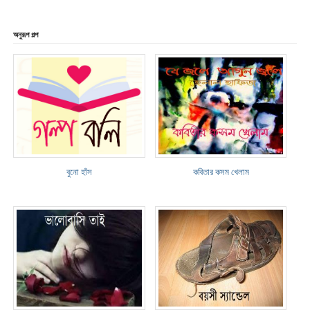
অনুরূপ গল্প
বুনো হাঁস
কবিতার কসম খেলাম