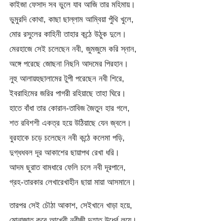
কাইজা ফেসাদ সব ভুলে যাব আজি তার মহিমায়।
ভুমুরদি কোথা, কাছা ছাল্লাম আম্বিয়া পুঁথি খুলে,
মোর রসুলের কাহিনী তাহার কন্ঠে উঠুক দুলে।
মেরহাজে সেই চলেছেন নবী, জুমজুমে করি স্নান,
অঙ্গে পরেছে জোছনা নিছনি আদমের পিরহান।
নুহু আলায়হুছালামের টুপী পরেছেন নবী শিরে,
ইবরাহিমের জরির পাগরী রহিয়াছে তাহা ঘিরে।
হাতে বাঁধা তার কোরান-তাবিজ জৈতুন হার গলে,
শত রবিশশী একত্র হয়ে উঠিয়াছে যেন জ্বলে।
বুরহাকে চড়ে চলেছেন নবী কন্ঠে কলেমা পড়ি,
দুগ্ধধবল দূর আকাশের ছায়াপথ রেখা ধরি।
আদম ছুরাত বামধারে ফেলি চলে নবী দূরপানে,
গ্রহ-তারকার লেখারেখাহীন ছায়া মায়া আসমানে।
তারপর সেই চৌঠা আকাশ, সেইখানে খাড়া হয়ে,
মোনাজাত করে আখেরী নবীজী দুহাত উর্ধ্বে লয়ে।