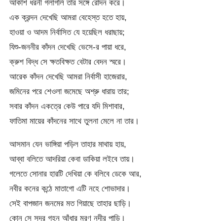
আকাশ ধরনী গলাগলি তার সঙ্গে রোদন করে।
এক ক্রন্দন দেখেছি আমরা বেহেস্ত হতে হায়,
হাওয়া ও আদম নির্বাসিত যে হয়েছিল ধরাছায়;
যিশু-জননীর কাঁদন দেখেছি ভেসে-র পায়া ধরে,
ক্রুশ বিদ্ধ সে ক্ষতবিক্ষত বেটার বেদন স্মরে।
আরেক কাঁদন দেখেছি আমরা নির্বাসী হাজেরার,
জমিনের পরে শেওলা জমেছে অশ্রু ধারায় তার;
সবার কাঁদন একত্রে কেউ পারে যদি মিশাবার,
ফাতিমা মায়ের কাঁদনের সাথে তুলনা মেলে না তার।
আসমান যেন ভাঙ্গিয়া পড়িল তাহার মাথায় হায়,
আব্বা বলিতে আদরিয়া কেবা ডাকিয়া লইবে তায়।
গলেতে সোনার হারটি দেখিয়া কে বলিবে ডেকে আর,
নবীর কনের কন্ঠে মাতাগো এটি নহে শোভাদার।
সেই বাপজান জনমের মত গিয়াছে তাহার ছাড়ি।
কোন সে সুদূর গহন আঁধার মরণ নদীর পাড়ি।