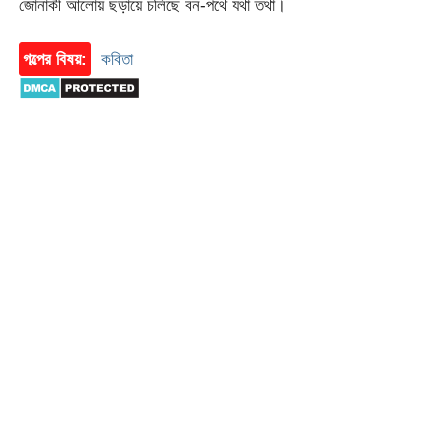
জোনাকী আলোয় ছড়ায়ে চলিছে বন-পথে যথা তথা।
গল্পের বিষয়:
কবিতা