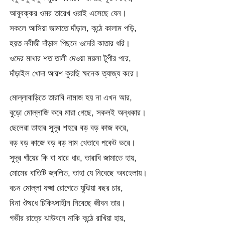
আবুবক্কর ওমর তারেখ ওরাই এসেছে যেন।
সকলে আসিয়া জামাতে দাঁড়াল, কন্ঠে কালাম পড়ি,
হয়ত নবীজী দাঁড়াল পিছনে ওদেরি কাতার ধরি।
ওদের মাথার শত তালী দেওয়া ময়লা টুপীর পরে,
দাঁড়াইল খোদা আরশ কুরছি ক্ষনেক ত্যাজ্য করে।
মোল্লাবাড়িতে তারাবি নামাজ হয় না এখন আর,
বুড়ো মোল্লাজি কবে মারা গেছে, সকলই অন্ধকার।
ছেলেরা তাহার সুদূর শহরে বড় বড় কাজ করে,
বড় বড় কাজে বড় বড় নাম খেতাবে পকেট ভরে।
সুদূর গাঁয়ের কি বা ধারে ধার, তারাবি জামাতে হায়,
মোমের বাতিটি জ্বলিত, তাহা যে নিবেছে অবহেলায়।
বচন মোল্লা যক্ষ্মা রোগেতে যুঝিয়া বছর চার,
বিনা ঔষধে চিকিৎসাহীন নিবেছে জীবন তার।
গভীর রাত্রে ঝাউবনে নাকি কন্ঠে রাখিয়া হায়,