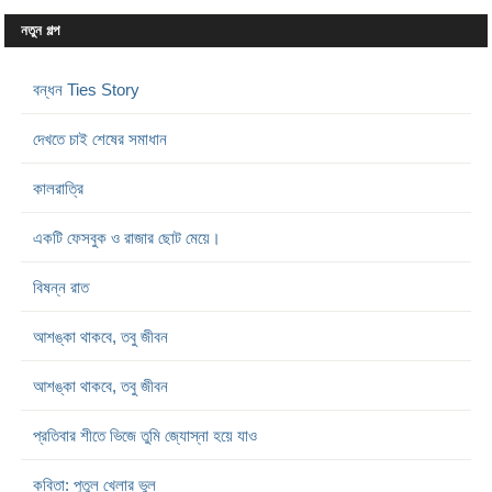
নতুন গল্প
বন্ধন Ties Story
দেখতে চাই শেষের সমাধান
কালরাত্রি
একটি ফেসবুক ও রাজার ছোট মেয়ে।
বিষন্ন রাত
আশঙ্কা থাকবে, তবু জীবন
আশঙ্কা থাকবে, তবু জীবন
প্রতিবার শীতে ভিজে তুমি জ্যোস্না হয়ে যাও
কবিতা: পুতুল খেলার ভুল