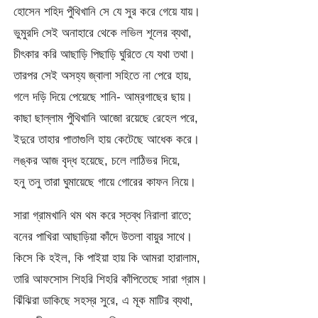
হোসেন শহিদ পুঁথিখানি সে যে সুর করে গেয়ে যায়।
ভুমুরদি সেই অনাহারে থেকে লভিল শূলের ব্যথা,
চীৎকার করি আছাড়ি পিছাড়ি ঘুরিতে যে যথা তথা।
তারপর সেই অসহ্য জ্বালা সহিতে না পেরে হায়,
গলে দড়ি দিয়ে পেয়েছে শানি- আম্রগাছের ছায়।
কাছা ছাল্লাম পুঁথিখানি আজো রয়েছে রেহেল পরে,
ইদুরে তাহার পাতাগুলি হায় কেটেছে আধেক করে।
লঙ্কর আজ বৃদ্ধ হয়েছে, চলে লাঠিভর দিয়ে,
হনু তনু তারা ঘুমায়েছে গায়ে গোরের কাফন নিয়ে।
সারা গ্রামখানি থম থম করে স্তব্ধ নিরালা রাতে;
বনের পাখিরা আছাড়িয়া কাঁদে উতলা বায়ুর সাথে।
কিসে কি হইল, কি পাইয়া হায় কি আমরা হারালাম,
তারি আফসোস শিহরি শিহরি কাঁপিতেছে সারা গ্রাম।
ঝিঁঝিরা ডাকিছে সহস্র সুরে, এ মূক মাটির ব্যথা,