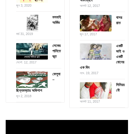
অবলম্বনে
জুন 3, 2020
আগস্ট 12, 2017
মসমাই
বাসর
অর্কিড
রাত
মার্চ 31, 2019
জুন 17, 2017
লেকের
একটি
পানিতে
ভাই ও
ভূত
একটি
বোনের
সেপ্টে. 12, 2017
এক দিন
নভে. 19, 2017
ফেলুদা
–
সিনিয়র
বৌ
ছিন্নমস্তার অভিশাপ
জুন 2, 2018
আগস্ট 11, 2017