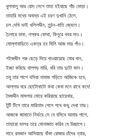
ধুলাবালু আর রোদ লেগে তাহা হইয়াছে পাঁচ মোড়া।
তাহারি মধ্যে অবাধ্য এই চরণ দুখানি ঠেলে,
চল দেখি ভাই খলিলদ্দীন, লুন্ঠন-বাতি জ্বেলে।
ঢৈলারে ডাক, লস্কর কোথা, কিনুরে খবর দাও।
মোল্লাবাড়িতে একত্র হব মিলি আজ সার গাঁও।
গইজদ্দীন গরু ছেড়ে দিয়ে খাওয়ায়েছে মোর ধান,
ইচ্ছা করিছে থাপপড় মারি, ধরি তার দুটো কান।
তবু তার পাশে বসিয়া নামাজ পড়িতে আজিকে হবে,
আল্লার ঘরে ছোটোখাটো কথা কেবা মনে রাখে কবে!
মৈজদ্দীন মামলায় মোরে করিয়াছে ছারেখার,
টুটি টিপে তারে মারিতাম পেলে পথে কভু দেখা তার।
আজকে জামাতে নির্ভয়ে সে যে বসিবে আমার পাশে,
তাহারো ভালর তরে মোনাজাত করিব যে উচ্ছাসে।
মাহে রমজান আসিয়াছে বাঁকা রোজার চাঁদের ন্যায়,