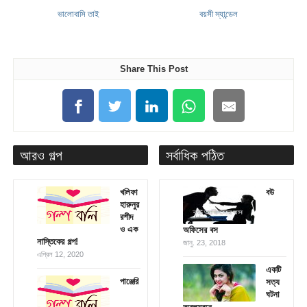
ভালোবাসি তাই
বয়সী স্যান্ডেল
Share This Post
আরও গল্প
সর্বাধিক পঠিত
খলিফা
বউ
হারুনুর
রশীদ
ও এক
অফিসের বস
নাস্তিকের গল্প!
জানু. 23, 2018
এপ্রিল 12, 2020
একটি
পাঞ্জেরি
সত্য
ঘটনা