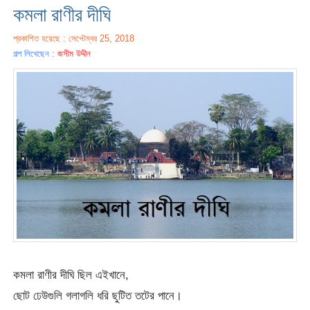
কমলা রাণীর দীঘি
প্রকাশিত হয়েছে : সেপ্টেম্বর 25, 2018
গল্প লিখেছেন :
জসীম উদ্দীন
কমলা রাণীর দীঘি ছিল এইখানে,
ছোট ঢেউগুলি গলাগলি ধরি ছুটিত তটের পানে।