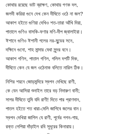
কোথায় রয়েছে ভাট ব্রাক্ষণ, কোথায় গণক দল,
জলদী করিয়া গুনে দেখ কেন দীঘিতে ওঠে না জল?
আকাশ হইতে গুণিয়া দেখিও শত-তারা আঁখি দিয়া,
পাতালে গুণিও বাসকি-ফণার মণি-দীপ জ্বালাইয়া।
ঈশানে গুণিও ঈশানী গলের নর-মুন্ডের সনে,
দক্ষিনে গুনো, শাহ মান্দার যেথা সুন্দর বনে।
আকাশ গণিল, পাতাল গণিল, গলিল দশটি দিক,
দীঘিতে কেন যে জল ওঠেনাক বলিতে নারিল ঠিক।
নিশির শয়নে জোড়মন্দিরে স্বপন দেখিছে রাণী,
কে যেন আসিয়া শুনাইল তারে বড় নিদারুণ বানী;
সাগর দীঘিতে তুমি যদি রাণী! দিতে পার প্রাণদান,
পাতল হইতে শত ধারা-মেলি জাগিবে জলের বান।
স্বপন দেখিয়া জাগিল যে রাণী, পূর্বের গগন-গায়,
রক্ত লেপিয়া দাঁড়াইল রবি সুদূরের কিনারায়।