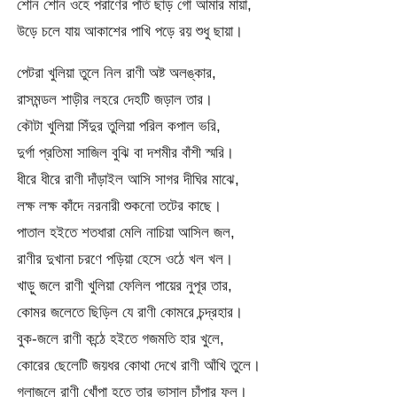
শোন শোন ওহে পরাণের পতি ছাড় গো আমার মায়া,
উড়ে চলে যায় আকাশের পাখি পড়ে রয় শুধু ছায়া।
পেটরা খুলিয়া তুলে নিল রাণী অষ্ট অলঙ্কার,
রাসমন্ডল শাড়ীর লহরে দেহটি জড়াল তার।
কৌটা খুলিয়া সিঁদুর তুলিয়া পরিল কপাল ভরি,
দুর্গা প্রতিমা সাজিল বুঝি বা দশমীর বাঁশী স্মরি।
ধীরে ধীরে রাণী দাঁড়াইল আসি সাগর দীঘির মাঝে,
লক্ষ লক্ষ কাঁদে নরনারী শুকনো তটের কাছে।
পাতাল হইতে শতধারা মেলি নাচিয়া আসিল জল,
রাণীর দুখানা চরণে পড়িয়া হেসে ওঠে খল খল।
খাড়ু জলে রাণী খুলিয়া ফেলিল পায়ের নুপূর তার,
কোমর জলেতে ছিড়িল যে রাণী কোমরে চন্দ্রহার।
বুক-জলে রাণী কন্ঠে হইতে গজমতি হার খুলে,
কোরের ছেলেটি জয়ধর কোথা দেখে রাণী আঁখি তুলে।
গলাজলে রাণী খোঁপা হতে তার ভাসাল চাঁপার ফুল।