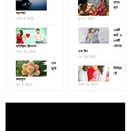
বাসর
রাত
আপেক্ষা
সেপ্টে. 8, 2018
জুন 17, 2017
একটি
ভাই ও
একটি
বোনের
হাইব্রিড রিলেশন
এক দিন
ফেব্রু. 10, 2019
নভে. 19, 2017
এক
সিনিয়র
মুঠো
বৌ
কদমফুল
আগস্ট 11, 2017
নভে. 2, 2017