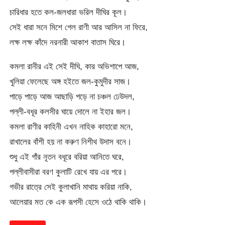
চারিধার হতে কল-জলধারা ভরিল দীঘির কূল।
সেই ধারা সনে মিশে গেল রাণী আর আসিল না ফিরে,
লক্ষ লক্ষ কাঁদে নরনারী আকাশ বাতাস ঘিরে।
কমলা রানীর এই সেই দীঘি, কার অভিশাপে আজ,
খুলিয়া ফেলেছে অঙ্গ হইতে জল-কুমুদীর সাজ।
পাড়ে পাড়ে আজ আছাড়ি পড়ে না চঞ্চল ঢেউদল,
পল্লী-বধূর কলসীর ঘায়ে দোলে না ইহার জল।
কমলা রাণীর কাহিনী এখন নাহিক কাহারো মনে,
রাখালের বাঁশী হয় না করুণ নিশীথ উদাস বনে।
শুধু এই গাঁর নূতন বধূরে বরিয়া আনিতে ঘরে,
পল্লীবাসীরা বরণ কুলাটি রেখে যায় এর পরে।
গভীর রাত্রে সেই কুলাখানি মাথায় করিয়া নাকি,
আলেয়ার মত কে এক রূপসী হেসে ওঠে থাকি থাকি।