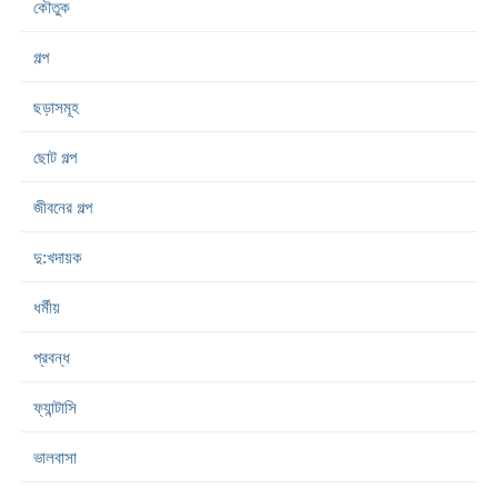
কৌতুক
গল্প
ছড়াসমূহ
ছোট গল্প
জীবনের গল্প
দু:খদায়ক
ধর্মীয়
প্রবন্ধ
ফ্যান্টাসি
ভালবাসা