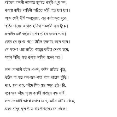
আধেক কলসী জলেতে ডুবায়ে পল্লী-বধূর দল,
কমলা রাণীর কাহিনী স্মরিতে আঁখি হত ছল ছল।
আজ সেই দীঘি শুকায়েছে, এর কর্দমাক্ত বুকে,
কঠিন পায়ের আঘাত হানিয়া গরুগুলি ঘাস টুকে।
জলহীন এই শুষ্ক দেশের তৃষিত জনের তরে।
কোন সে নৃপের পরাণ উঠিল করুণার জলে ভরে।
সে করুণা ধারা মাটির পাত্রে ভরিয়া দেখার তরে,
সাগর দীঘির মহা কল্পনা জাগিল মনের ঘরে।
লক্ষ কোদালী হইল পাগল, কঠিন মাটিরে খুঁড়ি,
উঠিল না হায় কল-জল-ধারা গহন পাতাল ফুঁড়ি।
দাও, জল দাও, কাঁদে শিশু মার শুষ্ক কন্ঠ ধরি,
ঘরে ঘরে কাঁদে শূন্য কলসী বাতাসে বক্ষ ভরি।
লক্ষ কোদালী আরো জোরে চলে, কঠিন মাটির থেকে,
শুষ্ক বালুর ধূলি উড়ে বায় উপহাস যেন হেঁকে।