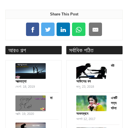
Share This Post
আরও গল্প
সর্বাধিক পঠিত
বউ
আত্মহত্যা
অফিসের বস
সেপ্টে. 18, 2019
জানু. 23, 2018
মা
একটি
সত্য
ঘটনা
অবলম্বনে
অক্টো. 19, 2020
আগস্ট 12, 2017