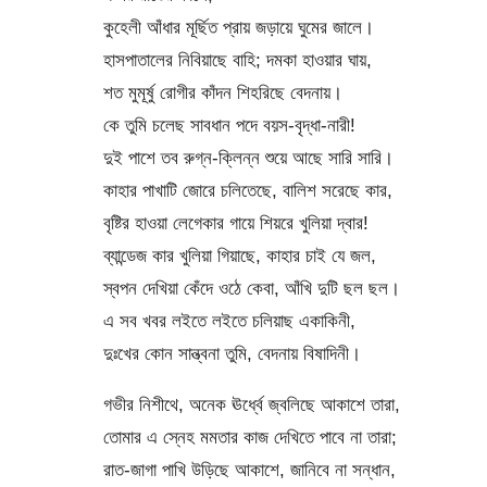
কুহেলী আঁধার মূর্ছিত প্রায় জড়ায়ে ঘুমের জালে।
হাসপাতালের নিবিয়াছে বাহি; দমকা হাওয়ার ঘায়,
শত মুমূর্ষু রোগীর কাঁদন শিহরিছে বেদনায়।
কে তুমি চলেছ সাবধান পদে বয়স-বৃদ্ধা-নারী!
দুই পাশে তব রুগ্ন-ক্লিন্ন শুয়ে আছে সারি সারি।
কাহার পাখাটি জোরে চলিতেছে, বালিশ সরেছে কার,
বৃষ্টির হাওয়া লেগেকার গায়ে শিয়রে খুলিয়া দ্বার!
ব্যান্ডেজ কার খুলিয়া গিয়াছে, কাহার চাই যে জল,
স্বপন দেখিয়া কেঁদে ওঠে কেবা, আঁখি দুটি ছল ছল।
এ সব খবর লইতে লইতে চলিয়াছ একাকিনী,
দুঃখের কোন সান্ত্বনা তুমি, বেদনায় বিষাদিনী।
গভীর নিশীথে, অনেক ঊর্ধ্বে জ্বলিছে আকাশে তারা,
তোমার এ স্নেহ মমতার কাজ দেখিতে পাবে না তারা;
রাত-জাগা পাখি উড়িছে আকাশে, জানিবে না সন্ধান,