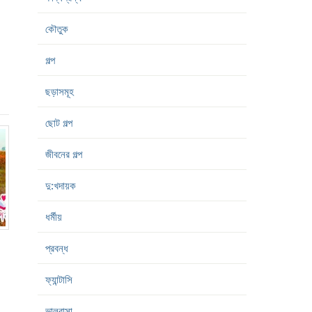
কৌতুক
গল্প
ছড়াসমূহ
ছোট গল্প
জীবনের গল্প
দু:খদায়ক
ধর্মীয়
প্রবন্ধ
ফ্যান্টাসি
ভালবাসা