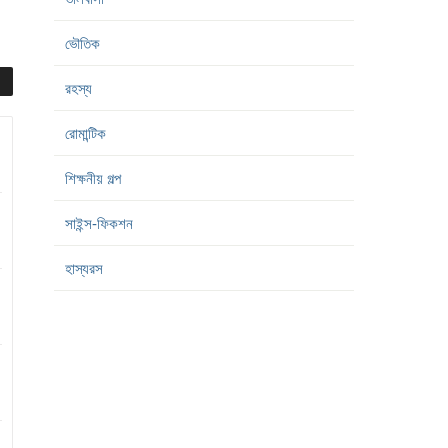
ভৌতিক
রহস্য
রোমান্টিক
শিক্ষনীয় গল্প
সাইন্স-ফিকশন
হাস্যরস