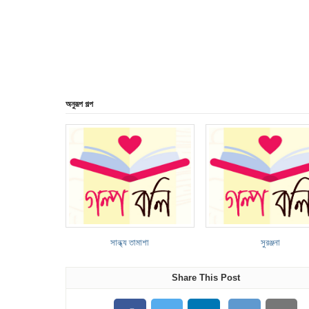
অনুরূপ গল্প
সান্ধ্য তামাশা
সুরঞ্জনা
Share This Post