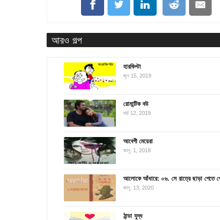
আরও গল্প
হারকিপ্টা
জুন 15, 2019
রোমান্টিক বউ
মার্চ 12, 2019
আবেগী মেয়েরা
জানু. 1, 2018
আলোকে আঁধারে: ০৬. সে রাত্রে ছাড়া পেতে প
জানু. 13, 2020
ঠান্ডা যুদ্ধ