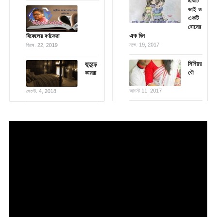
একটি
ভাই ও
একটি
বোনের
এক দিন
বিকেলের বর্ণফেরা
নভে. 19, 2017
ডিসে. 22, 2019
সিনিয়র
ভুতুড়ে
বৌ
কামরা
আগস্ট 11, 2017
সেপ্টে. 4, 2018