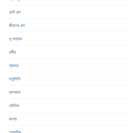
ছোট গল্প
জীবনের গল্প
দু:খদায়ক
ধর্মীয়
প্রবন্ধ
ফ্যান্টাসি
ভালবাসা
ভৌতিক
রহস্য
রোমান্টিক