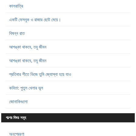
কালরাত্রি
একটি ফেসবুক ও রাজার ছোট মেয়ে।
বিষন্ন রাত
আশঙ্কা থাকবে, তবু জীবন
আশঙ্কা থাকবে, তবু জীবন
প্রতিবার শীতে ভিজে তুমি জ্যোস্না হয়ে যাও
কবিতা: পুতুল খেলার ভুল
জোনাকিগুলো
গল্পের বিষয় সমূহ
অনুপ্রেরণা