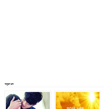
অনুরূপ গল্প