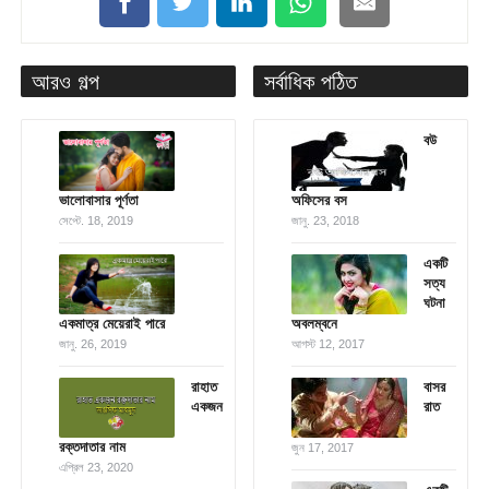
আরও গল্প
সর্বাধিক পঠিত
বউ
ভালোবাসার পূর্ণতা
অফিসের বস
সেপ্টে. 18, 2019
জানু. 23, 2018
একটি
সত্য
ঘটনা
একমাত্র মেয়েরাই পারে
অবলম্বনে
জানু. 26, 2019
আগস্ট 12, 2017
রাহাত
বাসর
একজন
রাত
রক্তদাতার নাম
জুন 17, 2017
এপ্রিল 23, 2020