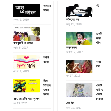
আহারে
বউ
জীবন
অফিসের বস
ফেব্রু. 7, 2019
জানু. 23, 2018
একটি
সত্য
ঘটনা
রাজকুমারী ও রাখাল
অবলম্বনে
অক্টো. 8, 2017
আগস্ট 12, 2017
স্বামি
রহস্য
বাসর
রাত
সেপ্টে. 1, 2019
জুন 17, 2017
সিক্স
মিলিয়ন
একটি
ডলার
ভাই ও
ম্যান:
একটি
০৮. মেয়েটির নাম শ্যালন
বোনের
এক দিন
মার্চ 23, 2020
নভে. 19, 2017