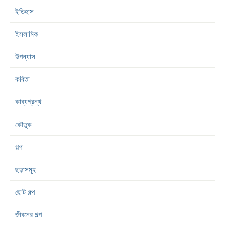
ইতিহাস
ইসলামিক
উপন্যাস
কবিতা
কাব্যগ্রন্থ
কৌতুক
গল্প
ছড়াসমূহ
ছোট গল্প
জীবনের গল্প