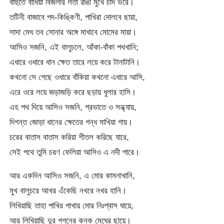
বাহুতে বাঁধিয়া বিজলীর লতা রাঙা মুখে চাঁদ ভরে।
তটিনী বাজাবে পদ-কিঙ্কিণী, পাখিরা দোলবে ছায়া,
সাদা মেঘ তব সোনার অঙ্গে মাখাবে মোমের মায়া।
আসিও সজনি, এই বালুচলে, আঁকা-বাঁকা পথখানি;
এধারে ওধারে ধান ক্ষেত তারে লয়ে করে টানাটানি।
কখনো সে গেছে ওধারে বাঁকিয়া কখনো এধারে আসি,
এরে ওরে লয়ে জড়াজড়ি করে ছড়ায় ধুলার হাসি।
এহ পথ দিয়ে আসিও সজনি, প্রভাতে ও সন্ধ্যায়,
দিগন্ত জোড়া ধানের ক্ষেতের গন্ধ মাখিয়া গায়।
চরের বাতাস বাতাস করিয়া শীতল করিছে যারে,
সেই পথে তুমি চরণ ফেলিয়া আসিও এ নদী পারে।
আর একদিন আসিও সজনি, এ মোর কামনাখানি,
মুখ বালুচরে আখর এঁকেছি নখরে নখর হানি।
লিখিয়াছি তাহা পাখির পাখায় মোর নিঃশ্বাস ঘায়ে,
আর লিখিয়াছি দুর গগনের কনক মেঘের ছায়ে।