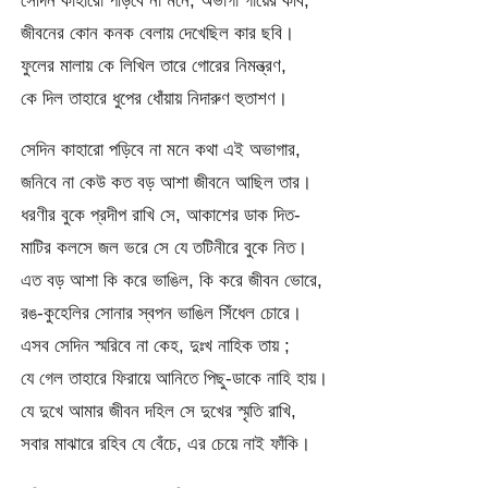
সেদিন কাহারো পড়িবে না মনে, অভাগা গাঁয়ের কবি,
জীবনের কোন কনক বেলায় দেখেছিল কার ছবি।
ফুলের মালায় কে লিখিল তারে গোরের নিমন্ত্রণ,
কে দিল তাহারে ধুপের ধোঁয়ায় নিদারুণ হুতাশণ।
সেদিন কাহারো পড়িবে না মনে কথা এই অভাগার,
জনিবে না কেউ কত বড় আশা জীবনে আছিল তার।
ধরণীর বুকে প্রদীপ রাখি সে, আকাশের ডাক দিত-
মাটির কলসে জল ভরে সে যে তটিনীরে বুকে নিত।
এত বড় আশা কি করে ভাঙিল, কি করে জীবন ভোরে,
রঙ-কুহেলির সোনার স্বপন ভাঙিল সিঁধেল চোরে।
এসব সেদিন স্মরিবে না কেহ, দুঃখ নাহিক তায় ;
যে গেল তাহারে ফিরায়ে আনিতে পিছু-ডাকে নাহি হায়।
যে দুখে আমার জীবন দহিল সে দুখের স্মৃতি রাখি,
সবার মাঝারে রহিব যে বেঁচে, এর চেয়ে নাই ফাঁকি।