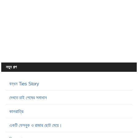
নতুন গল্প
বন্ধন Ties Story
দেখতে চাই শেষের সমাধান
কালরাত্রি
একটি ফেসবুক ও রাজার ছোট মেয়ে।