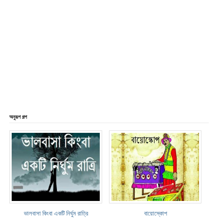
অনুরূপ গল্প
ভালবাসা কিংবা একটি নির্ঘুম রাত্রি
বায়োস্কোপ