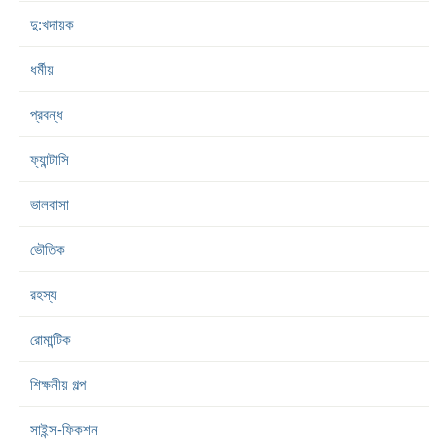
দু:খদায়ক
ধর্মীয়
প্রবন্ধ
ফ্যান্টাসি
ভালবাসা
ভৌতিক
রহস্য
রোমান্টিক
শিক্ষনীয় গল্প
সাইন্স-ফিকশন