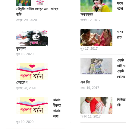
সত্য
ঘটনা
চৌধুরীর মানিক জোড়: ০৩. সাহেব
বাড়ি
অবলম্বনে
ফেব্রু. 29, 2020
আগস্ট 12, 2017
বাসর
রাত
বৃহন্নলা
জুন 17, 2017
জুন 16, 2020
একটি
ভাই ও
একটি
বোনের
এক দিন
ঘেরাটোপ
নভে. 19, 2017
জুলাই 28, 2020
সিনিয়র
আমার
বৌ
নীরবতা
আমার
ভাষা
আগস্ট 11, 2017
জুন 10, 2020