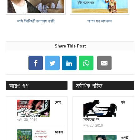
আমি দিকবিজয়ী কলম্বাস বলছি
আমার সব আপনজন
Share This Post
আরও গল্প
সর্বাধিক পঠিত
জোর
বউ
অফিসের বস
অক্টো. 30, 2019
জানু. 23, 2018
জারুল
একটি