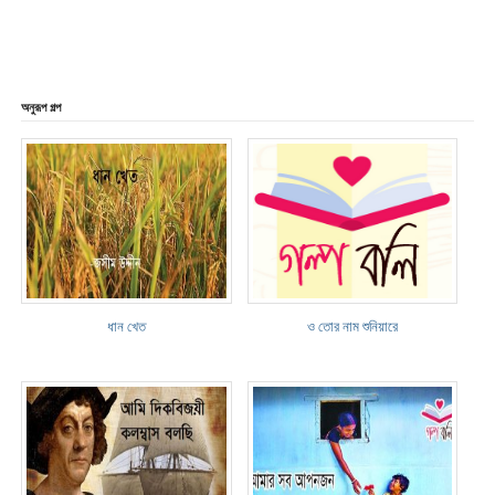
অনুরূপ গল্প
ধান খেত
ও তোর নাম শুনিয়ারে