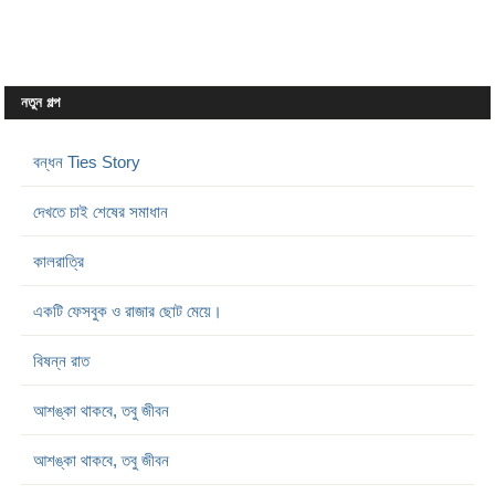
নতুন গল্প
বন্ধন Ties Story
দেখতে চাই শেষের সমাধান
কালরাত্রি
একটি ফেসবুক ও রাজার ছোট মেয়ে।
বিষন্ন রাত
আশঙ্কা থাকবে, তবু জীবন
আশঙ্কা থাকবে, তবু জীবন