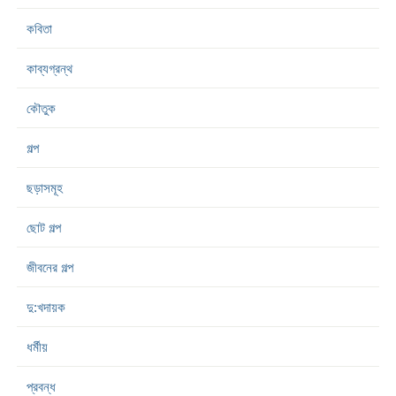
কবিতা
কাব্যগ্রন্থ
কৌতুক
গল্প
ছড়াসমূহ
ছোট গল্প
জীবনের গল্প
দু:খদায়ক
ধর্মীয়
প্রবন্ধ