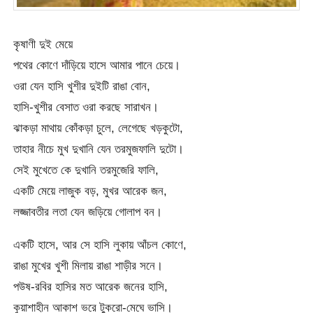
কৃষাণী দুই মেয়ে
পথের কোণে দাঁড়িয়ে হাসে আমার পানে চেয়ে।
ওরা যেন হাসি খুশীর দুইটি রাঙা বোন,
হাসি-খুশীর বেসাত ওরা করছে সারাখন।
ঝাকড়া মাথায় কোঁকড়া চুলে, লেগেছে খড়কুটো,
তাহার নীচে মুখ দুখানি যেন তরমুজফালি দুটো।
সেই মুখেতে কে দুখানি তরমুজেরি ফালি,
একটি মেয়ে লাজুক বড়, মুখর আরেক জন,
লজ্জাবতীর লতা যেন জড়িয়ে গোলাপ বন।
একটি হাসে, আর সে হাসি লুকায় আঁচল কোণে,
রাঙা মুখের খুশী মিলায় রাঙা শাড়ীর সনে।
পউষ-রবির হাসির মত আরেক জনের হাসি,
কুয়াশাহীন আকাশ ভরে টুকরো-মেঘে ভাসি।