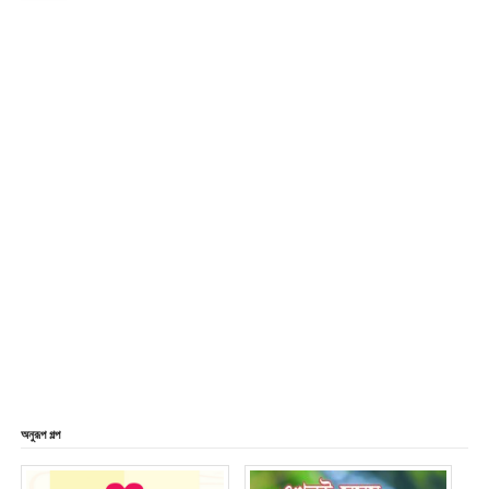
অনুরূপ গল্প