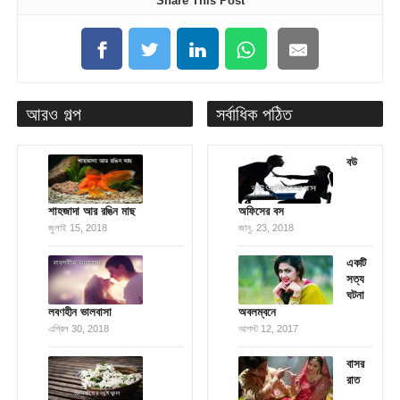
Share This Post
আরও গল্প
সর্বাধিক পঠিত
বউ
শাহজাদা আর রঙিন মাছ
অফিসের বস
জুলাই 15, 2018
জানু. 23, 2018
একটি
সত্য
ঘটনা
লবণহীন ভালবাসা
অবলম্বনে
এপ্রিল 30, 2018
আগস্ট 12, 2017
বাসর
রাত