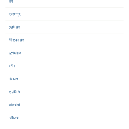
গল্প
ছড়াসমূহ
ছোট গল্প
জীবনের গল্প
দু:খদায়ক
ধর্মীয়
প্রবন্ধ
ফ্যান্টাসি
ভালবাসা
ভৌতিক