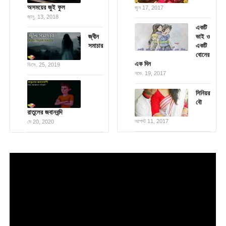
অসময়ের জুই ফুল
জুন 17, 2017
জানু. 13, 2018
একটি
জ্বীন
ভাই ও
সমাচার
একটি
বোনের
এক দিন
ডিসে. 25, 2019
নভে. 19, 2017
সিনিয়র
বৌ
রাতুলের জবানবন্দি
আগস্ট 11, 2017
মে 20, 2020