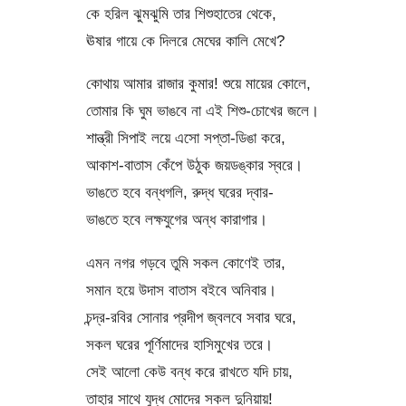
কে হরিল ঝুমঝুমি তার শিশুহাতের থেকে,
ঊষার গায়ে কে দিলরে মেঘের কালি মেখে?
কোথায় আমার রাজার কুমার! শুয়ে মায়ের কোলে,
তোমার কি ঘুম ভাঙবে না এই শিশু-চোখের জলে।
শান্ত্রী সিপাই লয়ে এসো সপ্তা-ডিঙা করে,
আকাশ-বাতাস কেঁপে উঠুক জয়ডঙ্কার স্বরে।
ভাঙতে হবে বন্ধগলি, রুদ্ধ ঘরের দ্বার-
ভাঙতে হবে লক্ষযুগের অন্ধ কারাগার।
এমন নগর গড়বে তুমি সকল কোণেই তার,
সমান হয়ে উদাস বাতাস বইবে অনিবার।
চন্দ্র-রবির সোনার প্রদীপ জ্বলবে সবার ঘরে,
সকল ঘরের পূর্ণিমাদের হাসিমুখের তরে।
সেই আলো কেউ বন্ধ করে রাখতে যদি চায়,
তাহার সাথে যুদ্ধ মোদের সকল দুনিয়ায়!