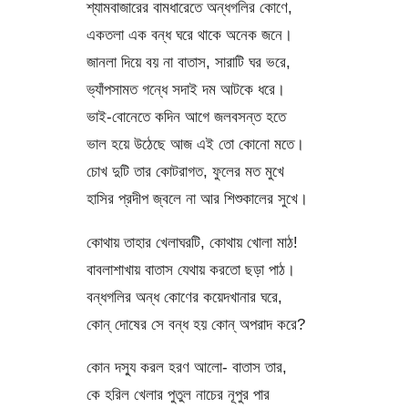
শ্যামবাজারের বামধারেতে অন্ধগলির কোণে,
একতলা এক বন্ধ ঘরে থাকে অনেক জনে।
জানলা দিয়ে বয় না বাতাস, সারাটি ঘর ভরে,
ভ্যাঁপসামত গন্ধে সদাই দম আটকে ধরে।
ভাই-বোনেতে কদিন আগে জলবসন্ত হতে
ভাল হয়ে উঠেছে আজ এই তো কোনো মতে।
চোখ দুটি তার কোটরাগত, ফুলের মত মুখে
হাসির প্রদীপ জ্বলে না আর শিশুকালের সুখে।
কোথায় তাহার খেলাঘরটি, কোথায় খোলা মাঠ!
বাবলাশাখায় বাতাস যেথায় করতো ছড়া পাঠ।
বন্ধগলির অন্ধ কোণের কয়েদখানার ঘরে,
কোন্ দোষের সে বন্ধ হয় কোন্ অপরাদ করে?
কোন দস্যু করল হরণ আলো- বাতাস তার,
কে হরিল খেলার পুতুল নাচের নূপুর পার