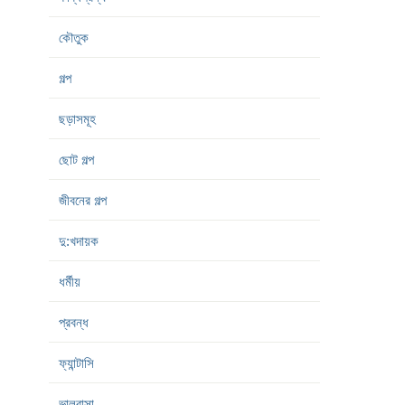
কৌতুক
গল্প
ছড়াসমূহ
ছোট গল্প
জীবনের গল্প
দু:খদায়ক
ধর্মীয়
প্রবন্ধ
ফ্যান্টাসি
ভালবাসা