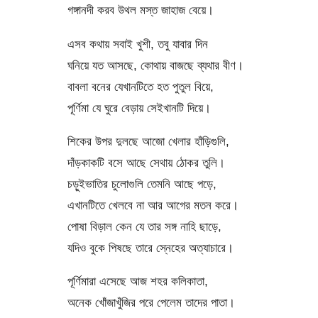
গঙ্গানদী করব উথল মস্ত জাহাজ বেয়ে।
এসব কথায় সবাই খুশী, তবু যাবার দিন
ঘনিয়ে যত আসছে, কোথায় বাজছে ব্যথার বীণ।
বাবলা বনের যেখানটিতে হত পুতুল বিয়ে,
পূর্ণিমা যে ঘুরে বেড়ায় সেইখানটি দিয়ে।
শিকের উপর দুলছে আজো খেলার হাঁড়িগুলি,
দাঁড়কাকটি বসে আছে সেথায় ঠোকর তুলি।
চড়ুইভাতির চুলোগুলি তেমনি আছে পড়ে,
এখানটিতে খেলবে না আর আগের মতন করে।
পোষা বিড়াল কেন যে তার সঙ্গ নাহি ছাড়ে,
যদিও বুকে পিষছে তারে স্নেহের অত্যাচারে।
পূর্ণিমারা এসেছে আজ শহর কলিকাতা,
অনেক খোঁজাখুঁজির পরে পেলেম তাদের পাতা।