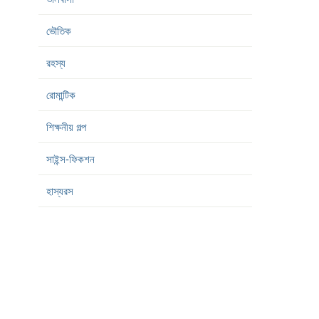
ভৌতিক
রহস্য
রোমান্টিক
শিক্ষনীয় গল্প
সাইন্স-ফিকশন
হাস্যরস