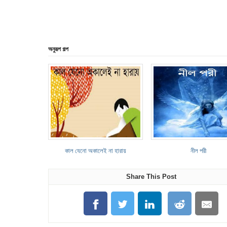
অনুরূপ গল্প
কাল যেনো অকালেই না হারায়
নীল পরী
Share This Post