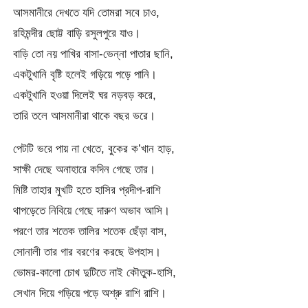
আসমানীরে দেখতে যদি তোমরা সবে চাও,
রহিমন্দীর ছোট্ট বাড়ি রসুলপুরে যাও।
বাড়ি তো নয় পাখির বাসা-ভেন্না পাতার ছানি,
একটুখানি বৃষ্টি হলেই গড়িয়ে পড়ে পানি।
একটুখানি হওয়া দিলেই ঘর নড়বড় করে,
তারি তলে আসমানীরা থাকে বছর ভরে।
পেটটি ভরে পায় না খেতে, বুকের ক’খান হাড়,
সাক্ষী দেছে অনাহারে কদিন গেছে তার।
মিষ্টি তাহার মুখটি হতে হাসির প্রদীপ-রাশি
থাপড়েতে নিবিয়ে গেছে দারুণ অভাব আসি।
পরণে তার শতেক তালির শতেক ছেঁড়া বাস,
সোনালী তার গার বরণের করছে উপহাস।
ভোমর-কালো চোখ দুটিতে নাই কৌতুক-হাসি,
সেখান দিয়ে গড়িয়ে পড়ে অশ্রু রাশি রাশি।