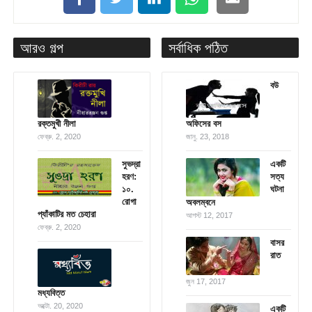
আরও গল্প
সর্বাধিক পঠিত
বউ
রক্তমুখী নীলা
অফিসের বস
ফেব্রু. 2, 2020
জানু. 23, 2018
সুভদ্রা
একটি
হরণ:
সত্য
১০.
ঘটনা
রোগা
অবলম্বনে
প্যাঁকাটির মত চেহারা
আগস্ট 12, 2017
ফেব্রু. 2, 2020
বাসর
রাত
জুন 17, 2017
মধ্যবিত্ত
অক্টো. 20, 2020
একটি