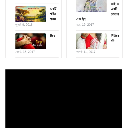
ভাই ও
একটি
একটি
গহিন
বোনের
গ্রাম
এক দিন
জুলাই 9, 2018
নভে. 19, 2017
বিয়ে
সিনিয়র
বৌ
সেপ্টে. 13, 2017
আগস্ট 11, 2017