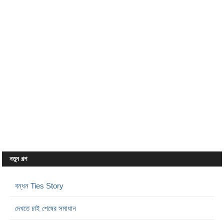
নতুন গল্প
বন্ধন Ties Story
দেখতে চাই শেষের সমাধান