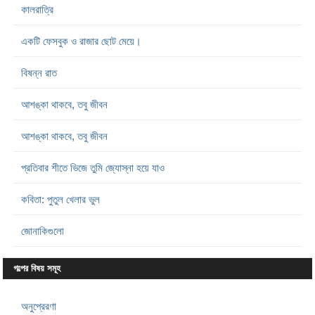
কালরাত্রি
একটি ফেসবুক ও রাজার ছোট মেয়ে।
বিষন্ন রাত
আশঙ্কা থাকবে, তবু জীবন
আশঙ্কা থাকবে, তবু জীবন
প্রতিবার শীতে ভিজে তুমি জ্যোস্না হয়ে যাও
কবিতা: পুতুল খেলার ভুল
জোনাকিগুলো
গল্পের বিষয় সমূহ
অনুপ্রেরণা