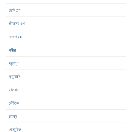
ছোট গল্প
জীবনের গল্প
দু:খদায়ক
ধর্মীয়
প্রবন্ধ
ফ্যান্টাসি
ভালবাসা
ভৌতিক
রহস্য
রোমান্টিক