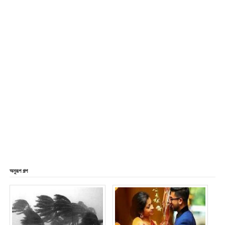
অনুরূপ গল্প