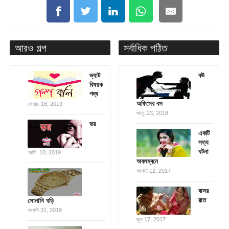
আরও গল্প
সর্বাধিক পঠিত
ভ্যাট
বউ
বিষয়ক
পদ্য
অফিসের বস
ফেব্রু. 18, 2019
জানু. 23, 2018
ভয়
একটি
সত্য
ঘটনা
অক্টো. 10, 2019
অবলম্বনে
আগস্ট 12, 2017
বাসর
রাত
সোনালি ঘড়ি
আগস্ট 31, 2019
জুন 17, 2017