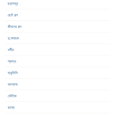
ছড়াসমূহ
ছোট গল্প
জীবনের গল্প
দু:খদায়ক
ধর্মীয়
প্রবন্ধ
ফ্যান্টাসি
ভালবাসা
ভৌতিক
রহস্য