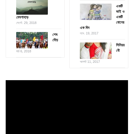
একটি
ভাই ও
একটি
মেঘপাহাড়
বোনের
সেপ্টে. 29, 2018
এক দিন
নভে. 19, 2017
শেষ
দৌড়
সিনিয়র
বৌ
মার্চ 6, 2018
আগস্ট 11, 2017