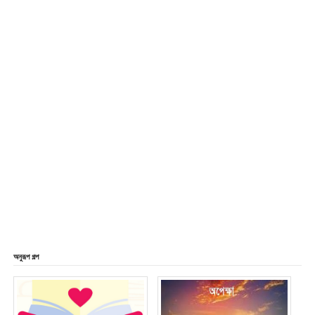
অনুরূপ গল্প