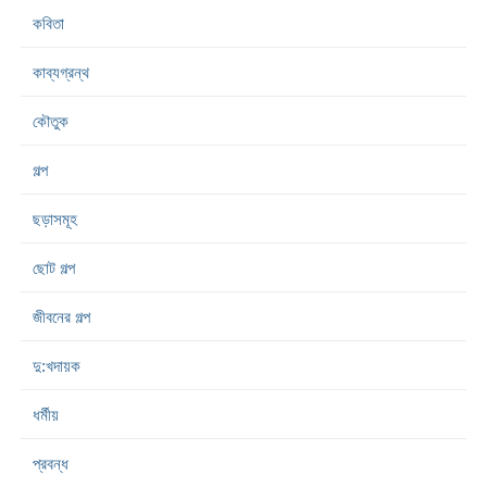
কবিতা
কাব্যগ্রন্থ
কৌতুক
গল্প
ছড়াসমূহ
ছোট গল্প
জীবনের গল্প
দু:খদায়ক
ধর্মীয়
প্রবন্ধ