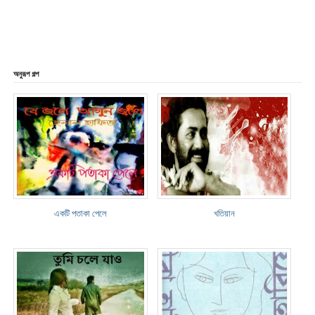
অনুরূপ গল্প
একটি পতাকা পেলে
খতিয়ান