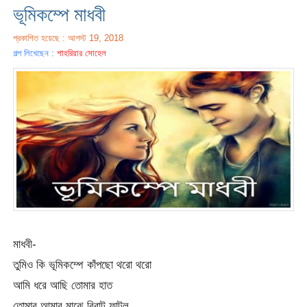
ভূমিকম্পে মাধবী
প্রকাশিত হয়েছে : আগস্ট 19, 2018
গল্প লিখেছেন :
শাহরিয়ার সোহেল
মাধবী-
তুমিও কি ভূমিকম্পে কাঁপছো থরো থরো
আমি ধরে আছি তোমার হাত
তোমার আমার মাঝে বিরাট ফাটল