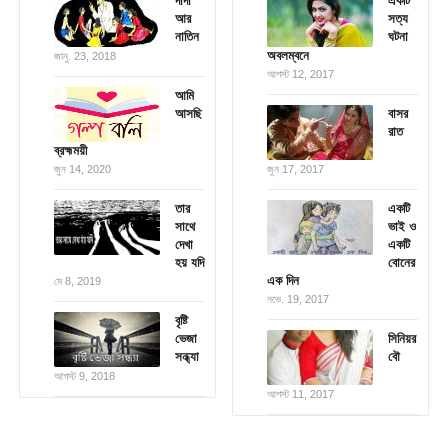
দাদা
একটি
আর
সত্য
নাতিন
ঘটনা
অবলম্বনে
জানু. 23, 2018
আগস্ট 12, 2017
আমি
আসছি
বাসর
রাত
ব্রহ্মময়ী
জুন 14, 2020
জুন 17, 2017
তার
একটি
সাথে
ভাই ও
দেখা
একটি
হয় যদি
বোনের
এক দিন
মে 8, 2019
নভে. 19, 2017
বৃষ্টি
ভেজা
সিনিয়র
সন্ধ্যা
বৌ
আগস্ট 9, 2018
আগস্ট 11, 2017