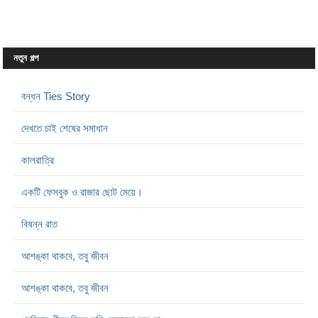
নতুন গল্প
বন্ধন Ties Story
দেখতে চাই শেষের সমাধান
কালরাত্রি
একটি ফেসবুক ও রাজার ছোট মেয়ে।
বিষন্ন রাত
আশঙ্কা থাকবে, তবু জীবন
আশঙ্কা থাকবে, তবু জীবন