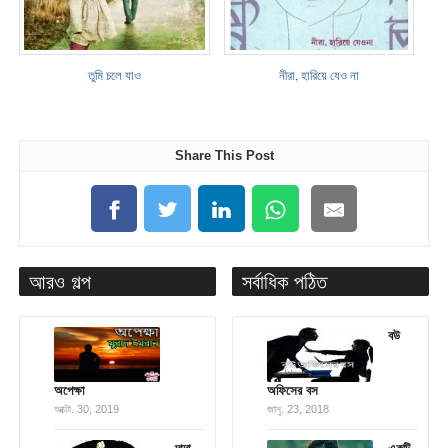
তুমি চলে যাও
নীরা, হারিয়ে যেও না
Share This Post
আরও গল্প
সর্বাধিক পঠিত
বউ
অপেক্ষা
অফিসের বস
অক্টো. 30, 2019
জানু. 23, 2018