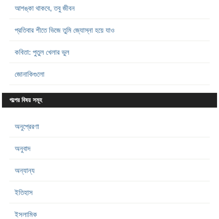
আশঙ্কা থাকবে, তবু জীবন
প্রতিবার শীতে ভিজে তুমি জ্যোস্না হয়ে যাও
কবিতা: পুতুল খেলার ভুল
জোনাকিগুলো
গল্পের বিষয় সমূহ
অনুপ্রেরণা
অনুবাদ
অন্যান্য
ইতিহাস
ইসলামিক