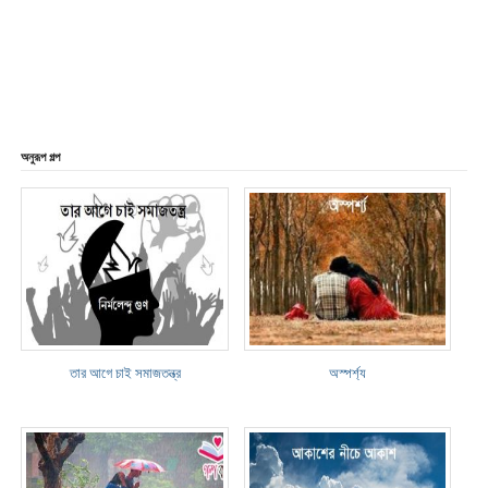
অনুরূপ গল্প
তার আগে চাই সমাজতন্ত্র
অস্পর্শ্য