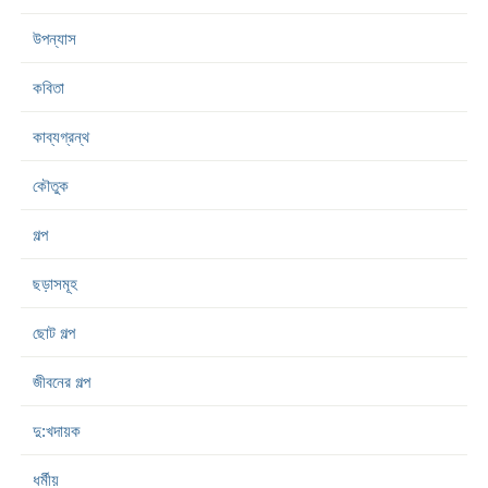
উপন্যাস
কবিতা
কাব্যগ্রন্থ
কৌতুক
গল্প
ছড়াসমূহ
ছোট গল্প
জীবনের গল্প
দু:খদায়ক
ধর্মীয়