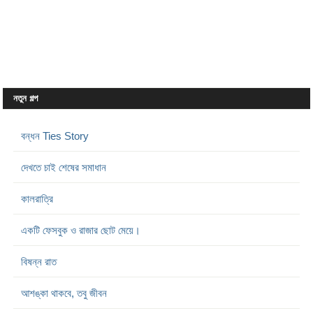
নতুন গল্প
বন্ধন Ties Story
দেখতে চাই শেষের সমাধান
কালরাত্রি
একটি ফেসবুক ও রাজার ছোট মেয়ে।
বিষন্ন রাত
আশঙ্কা থাকবে, তবু জীবন