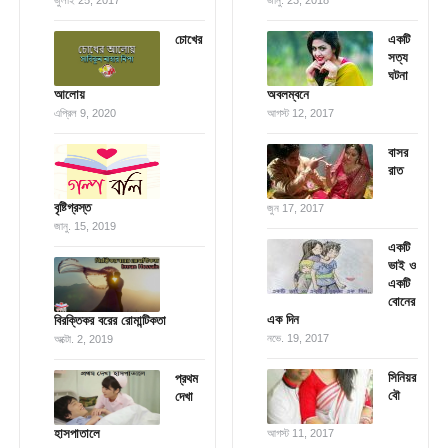
জুলাই 25, 2017
জানু. 23, 2018
চোখের
একটি
সত্য
ঘটনা
আলোয়
অবলম্বনে
এপ্রিল 9, 2020
আগস্ট 12, 2017
বাসর
রাত
বৃষ্টিগ্রস্ত
জুন 17, 2017
জানু. 15, 2019
একটি
ভাই ও
একটি
বোনের
এক দিন
বিরক্তিকর বরের রোমান্টিকতা
নভে. 19, 2017
অক্টো. 2, 2019
সিনিয়র
প্রথম
বৌ
দেখা
হাসপাতালে
আগস্ট 11, 2017