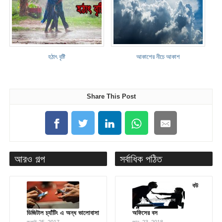
হঠাৎ বৃষ্টি
আকাশের নীচে আকাশ
Share This Post
আরও গল্প
সর্বাধিক পঠিত
বউ
ডিজিটাল চ্যাঁটিং এ অন্ধ ভালোবাসা
অফিসের বস