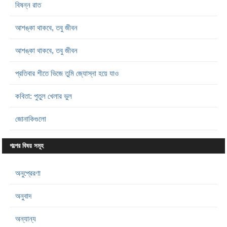
বিষন্ন রাত
আশঙ্কা থাকবে, তবু জীবন
আশঙ্কা থাকবে, তবু জীবন
প্রতিবার শীতে ভিজে তুমি জ্যোস্না হয়ে যাও
কবিতা: পুতুল খেলার ভুল
জোনাকিগুলো
গল্পের বিষয় সমূহ
অনুপ্রেরণা
অনুবাদ
অন্যান্য