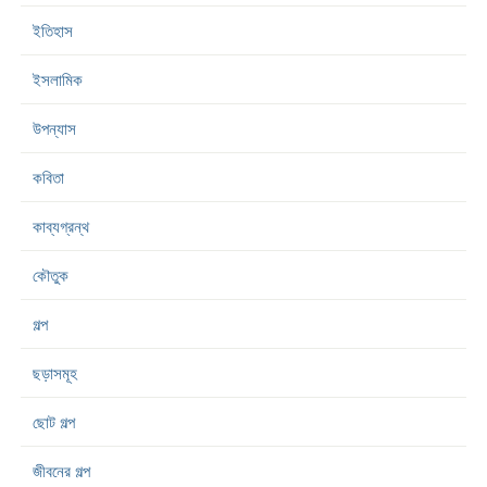
ইতিহাস
ইসলামিক
উপন্যাস
কবিতা
কাব্যগ্রন্থ
কৌতুক
গল্প
ছড়াসমূহ
ছোট গল্প
জীবনের গল্প