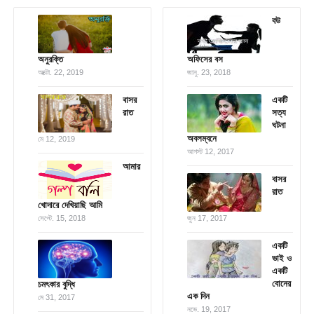
বউ
অনুরক্তি
অফিসের বস
অক্টো. 22, 2019
জানু. 23, 2018
বাসর
একটি
রাত
সত্য
ঘটনা
অবলম্বনে
মে 12, 2019
আগস্ট 12, 2017
আমার
বাসর
রাত
খোদারে দেখিয়াছি আমি
সেপ্টে. 15, 2018
জুন 17, 2017
একটি
ভাই ও
একটি
বোনের
চমৎকার বুদ্ধি
এক দিন
মে 31, 2017
নভে. 19, 2017