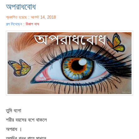
অপরাধবোধ
প্রকাশিত হয়েছে : আগস্ট 14, 2018
গল্প লিখেছেন :
বিকাশ দাস
তুমি বলো
শরীর বয়সের বশে থাকলে
অপরাধ ।
অশুচির গন্ধ গায়ে মাখলে