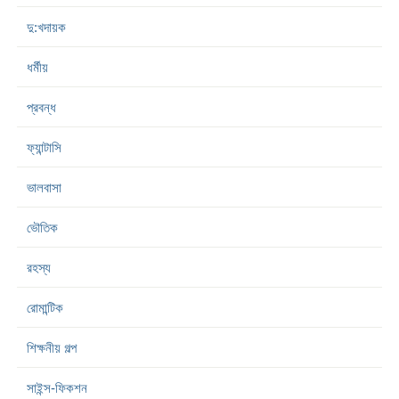
দু:খদায়ক
ধর্মীয়
প্রবন্ধ
ফ্যান্টাসি
ভালবাসা
ভৌতিক
রহস্য
রোমান্টিক
শিক্ষনীয় গল্প
সাইন্স-ফিকশন