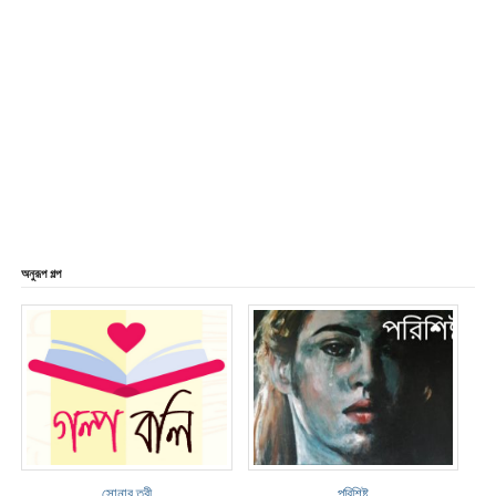
অনুরূপ গল্প
সোনার তরী
পরিশিষ্ট