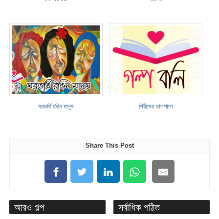
ঘরভর্তি রঙিন মানুষ
শিরীষের ডালপালা
Share This Post
আরও গল্প
সর্বাধিক পঠিত