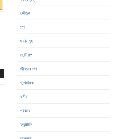
কৌতুক
গল্প
ছড়াসমূহ
ছোট গল্প
জীবনের গল্প
দু:খদায়ক
ধর্মীয়
প্রবন্ধ
ফ্যান্টাসি
ভালবাসা