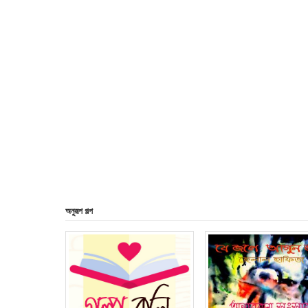
অনুরূপ গল্প