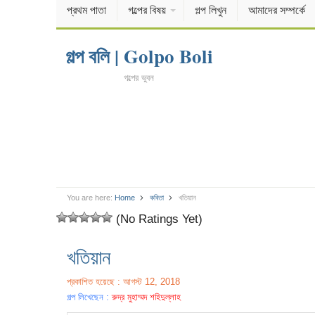
প্রথম পাতা
গল্পের বিষয়
গল্প লিখুন
আমাদের সম্পর্কে
গল্প বলি | Golpo Boli
গল্পের ভুবন
You are here:
Home
কবিতা
খতিয়ান
(No Ratings Yet)
খতিয়ান
প্রকাশিত হয়েছে : আগস্ট 12, 2018
গল্প লিখেছেন :
রুদ্র মুহাম্মদ শহিদুল্লাহ