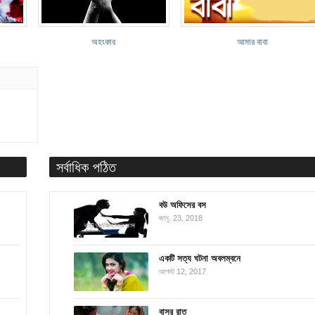
অহংকার
আমার বাবা
সর্বাধিক পঠিত
বউ অফিসের বস
জানু. 23, 2018
একটি সত্য ঘটনা অবলম্বনে
আগস্ট 12, 2017
বাসর রাত