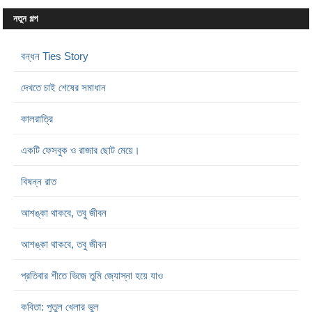
নতুন গল্প
বন্ধন Ties Story
দেখতে চাই শেষের সমাধান
কালরাত্রি
একটি ফেসবুক ও রাজার ছোট মেয়ে।
বিষন্ন রাত
আশঙ্কা থাকবে, তবু জীবন
আশঙ্কা থাকবে, তবু জীবন
প্রতিবার শীতে ভিজে তুমি জ্যোস্না হয়ে যাও
কবিতা: পুতুল খেলার ভুল