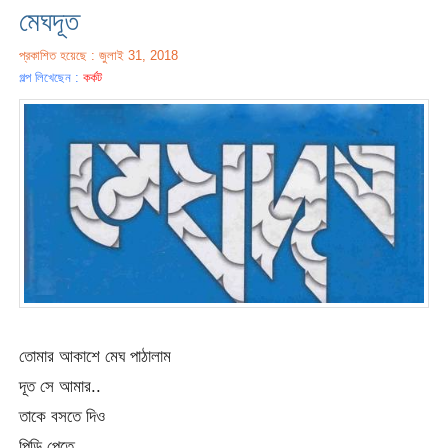
মেঘদূত
প্রকাশিত হয়েছে : জুলাই 31, 2018
গল্প লিখেছেন :
কর্কট
তোমার আকাশে মেঘ পাঠালাম
দূত সে আমার..
তাকে বসতে দিও
পিড়ি পেতে..