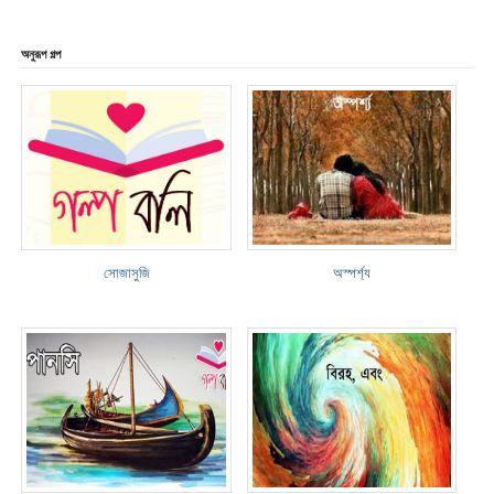
অনুরূপ গল্প
সোজাসুজি
অস্পর্শ্য