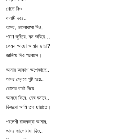
খেতে দিও
থালটি ভরে..
আদর, ভালোবাসা দিও,
প্রাণ জুরিয়ে, মন ভরিয়ে…
কেমন আছো আমায় ছাড়া?
জানিয়ে দিও পরবাসে।
আমার আকাশ অপেক্ষাতে..
আদর স্নেহে পুষ্ট হয়ে..
তোমার বার্তা নিয়ে..
আসবে ফিরে, মেঘ ঘনাবে..
ভিজবো আমি তার ছায়াতে।
পরদেশী রাজকন্যা আমার,
আদর ভালোবাসা দিও..