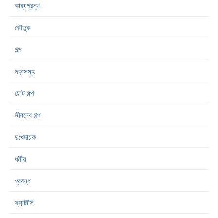
কাব্যগ্রন্থ
কৌতুক
গল্প
ছড়াসমূহ
ছোট গল্প
জীবনের গল্প
দু:খদায়ক
ধর্মীয়
প্রবন্ধ
ফ্যান্টাসি