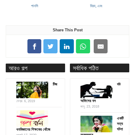
পানসি
বিরহ, এবং
Share This Post
আরও গল্প
সর্বাধিক পঠিত
টিজ
বউ
অফিসের বস
ফেব্রু. 6, 2019
জানু. 23, 2018
একটি
সত্য
ঘটনা
ধনবিজ্ঞানের শিক্ষকের খোঁজে
অবলম্বনে