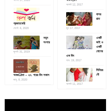
আগস্ট 17, 2020
আগস্ট 12, 2017
বাসর
রাত
প্রভাতফেরি
সেপ্টে. 6, 2020
জুন 17, 2017
নতুন
একটি
সংসার
ভাই ও
একটি
বোনের
জুলাই 31, 2019
এক দিন
নভে. 19, 2017
সিনিয়র
বৌ
অবগুণ্ঠিতা – ২৩. পরের দিন সকাল
জানু. 8, 2020
আগস্ট 11, 2017