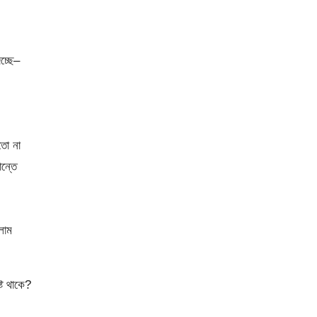
চ্ছে–
রতো না
ান্তে
লাম
্ট থাকে?