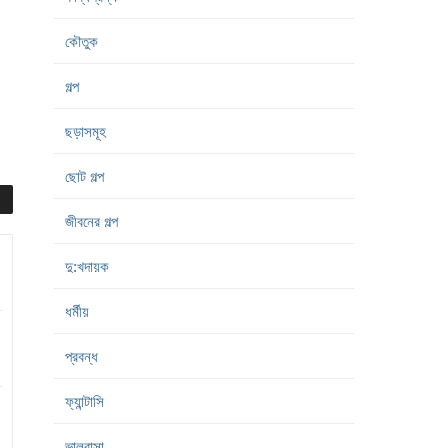
কৌতুক
গল্প
ছড়াসমূহ
ছোট গল্প
জীবনের গল্প
দু:খদায়ক
ধর্মীয়
প্রবন্ধ
ফ্যান্টাসি
ভালবাসা