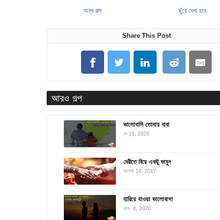
অন্য গল্প
ছুঁয়ে দেখা হবে
Share This Post
আরও গল্প
ভালোবাসি তোমায় বাবা
মে 11, 2020
দেরীতে বিয়ে একটু ভাবুন
আগস্ট 14, 2017
হারিয়ে যাওয়া ভালোবাসা
নভে. 8, 2020