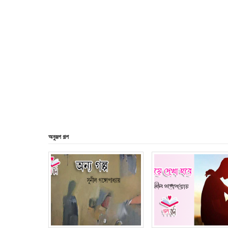
অনুরূপ গল্প