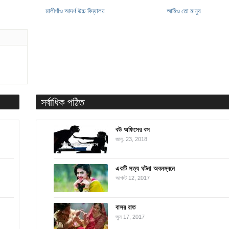
মালীগাঁও আদর্শ উচ্চ বিদ্যালয়
আমিও তো মানুষ
সর্বাধিক পঠিত
বউ অফিসের বস
জানু. 23, 2018
একটি সত্য ঘটনা অবলম্বনে
আগস্ট 12, 2017
বাসর রাত
জুন 17, 2017