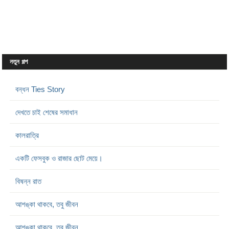
নতুন গল্প
বন্ধন Ties Story
দেখতে চাই শেষের সমাধান
কালরাত্রি
একটি ফেসবুক ও রাজার ছোট মেয়ে।
বিষন্ন রাত
আশঙ্কা থাকবে, তবু জীবন
আশঙ্কা থাকবে, তবু জীবন