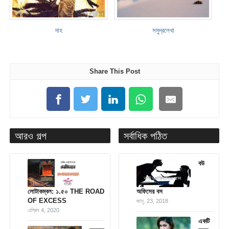
দাহ
সমুদ্রলেখা
Share This Post
আরও গল্প
সর্বাধিক পঠিত
বউ
লোটাকম্বল: ১.৫০ THE ROAD
অফিসের বস
OF EXCESS
জানু. 23, 2018
এপ্রিল 4, 2020
একটি