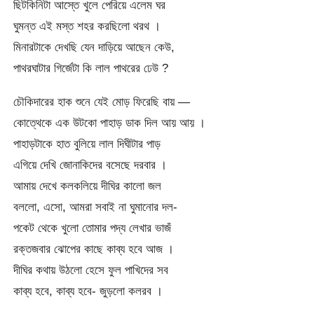
ছিটকিনিটা আস্তে খুলে পেরিয়ে এলেম ঘর
ঘুমন্ত এই মস্ত শহর করছিলো থরথ ।
মিনারটাকে দেখছি যেন দাড়িয়ে আছেন কেউ,
পাথরঘাটার গির্জেটা কি লাল পাথরের ঢেউ ?
চৌকিদারের হাক শুনে যেই মোড় ফিরেছি বায় —
কোত্থেকে এক উটকো পাহাড় ডাক দিল আয় আয় ।
পাহাড়টাকে হাত বুলিয়ে লাল দিঘীটার পাড়
এগিয়ে দেখি জোনাকিদের বসেছে দরবার ।
আমায় দেখে কলকলিয়ে দীঘির কালো জল
বললো, এসো, আমরা সবাই না ঘুমানোর দল-
পকেট থেকে খুলো তোমার পদ্য লেখার ভাজঁ
রক্তজবার ঝোপের কাছে কাব্য হবে আজ ।
দীঘির কথায় উঠলো হেসে ফুল পাখিদের সব
কাব্য হবে, কাব্য হবে- জুড়লো কলরব ।