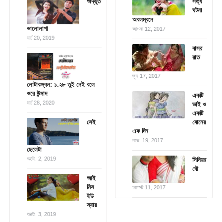
অদ্ভুত
সত্য
ঘটনা
অবলম্বনে
ভালোলাগা
আগস্ট 12, 2017
মার্চ 20, 2019
বাসর
রাত
জুন 17, 2017
লোটাকম্বল: ১.২৮ তুই নেই বলে
ওরে উন্মাদ
একটি
মার্চ 28, 2020
ভাই ও
একটি
সেই
বোনের
এক দিন
নভে. 19, 2017
ছেলেটা
অক্টো. 2, 2019
সিনিয়র
বৌ
আই
মিস
আগস্ট 11, 2017
ইউ
স্যার
অক্টো. 3, 2019