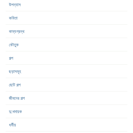
উপন্যাস
কবিতা
কাব্যগ্রন্থ
কৌতুক
গল্প
ছড়াসমূহ
ছোট গল্প
জীবনের গল্প
দু:খদায়ক
ধর্মীয়