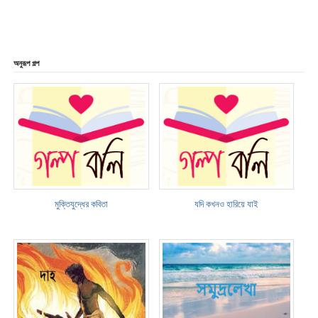
অনুরূপ গল্প
মুক্তিযুদ্ধের কবিতা
যদি কখনও হারিয়ে যাই