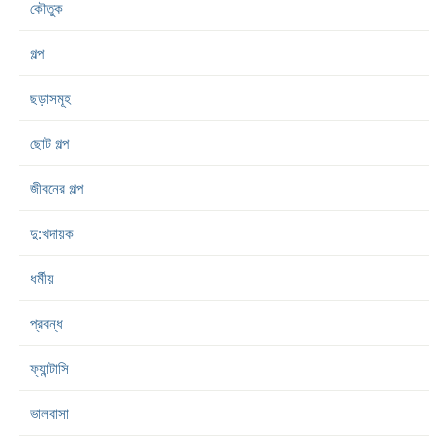
কৌতুক
গল্প
ছড়াসমূহ
ছোট গল্প
জীবনের গল্প
দু:খদায়ক
ধর্মীয়
প্রবন্ধ
ফ্যান্টাসি
ভালবাসা