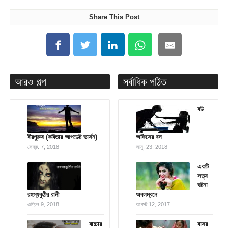
Share This Post
আরও গল্প
সর্বাধিক পঠিত
বউ
বীরপুরুষ (কবিতার আপডেট ভার্সন)
অফিসের বস
ফেব্রু. 7, 2018
জানু. 23, 2018
একটি
সত্য
ঘটনা
রহস্যকুঠীর রানী
অবলম্বনে
এপ্রিল 9, 2018
আগস্ট 12, 2017
বাচ্চার
বাসর