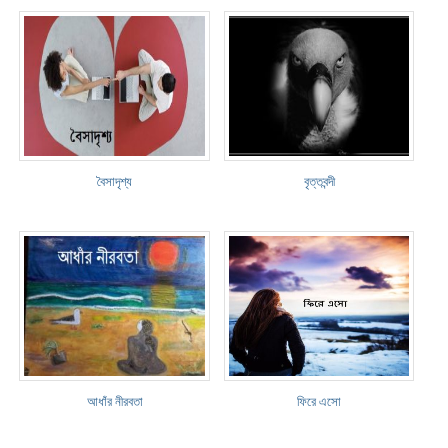
বৈসাদৃশ্য
বৃত্তবন্দী
আধাঁর নীরবতা
ফিরে এসো