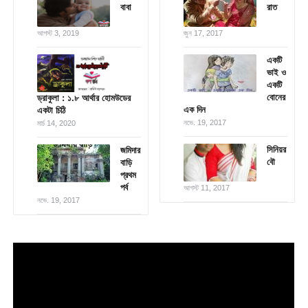
বাবা
রাত
আগস্ট 3, 2019
জুন 17, 2017
একটি
ভাই ও
একটি
বোনের
ড্রাকুলা : ১.৮ আর্থার হোমউডের
এক দিন
একটা চিঠি
নভে. 19, 2017
মার্চ 14, 2020
সিনিয়র
জমিদার
বৌ
বাড়ি
প্রথম
পর্ব
আগস্ট 11, 2017
নভে. 19, 2017