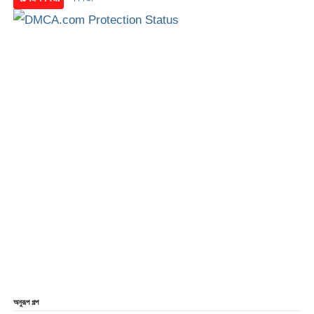
অনুরূপ গল্প