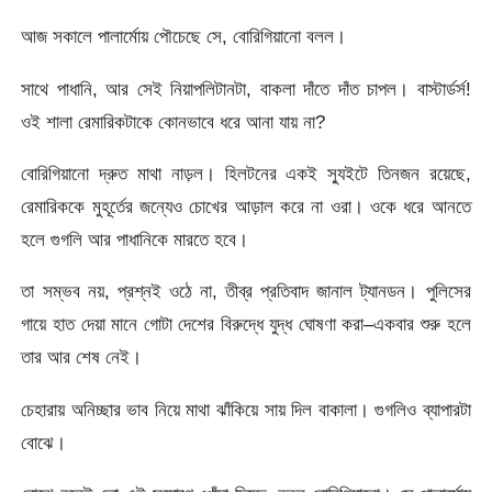
আজ সকালে পালার্মোয় পৌচেছে সে, বোরিগিয়ানো বলল।
সাথে পাধানি, আর সেই নিয়াপলিটানটা, বাকলা দাঁতে দাঁত চাপল। বাস্টার্ডর্স!
ওই শালা রেমারিকটাকে কোনভাবে ধরে আনা যায় না?
বোরিগিয়ানো দ্রুত মাথা নাড়ল। হিলটনের একই স্যুইটে তিনজন রয়েছে,
রেমারিককে মুহূর্তের জন্যেও চোখের আড়াল করে না ওরা। ওকে ধরে আনতে
হলে গুগলি আর পাধানিকে মারতে হবে।
তা সম্ভব নয়, প্রশ্নই ওঠে না, তীব্র প্রতিবাদ জানাল ট্যানডন। পুলিসের
গায়ে হাত দেয়া মানে গোটা দেশের বিরুদ্ধে যুদ্ধ ঘোষণা করা–একবার শুরু হলে
তার আর শেষ নেই।
চেহারায় অনিচ্ছার ভাব নিয়ে মাথা ঝাঁকিয়ে সায় দিল বাকালা। গুগলিও ব্যাপারটা
বোঝে।