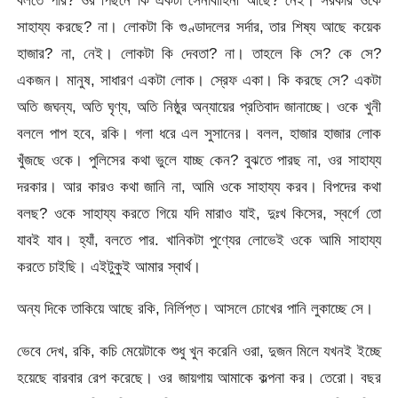
সাহায্য করছে? না। লোকটা কি গুণ্ডাদলের সর্দার, তার শিষ্য আছে কয়েক
হাজার? না, নেই। লোকটা কি দেবতা? না। তাহলে কি সে? কে সে?
একজন। মানুষ, সাধারণ একটা লোক। স্রেফ একা। কি করছে সে? একটা
অতি জঘন্য, অতি ঘৃণ্য, অতি নিষ্ঠুর অন্যায়ের প্রতিবাদ জানাচ্ছে। ওকে খুনী
বললে পাপ হবে, রকি। গলা ধরে এল সুসানের। বলল, হাজার হাজার লোক
খুঁজছে ওকে। পুলিসের কথা ভুলে যাচ্ছ কেন? বুঝতে পারছ না, ওর সাহায্য
দরকার। আর কারও কথা জানি না, আমি ওকে সাহায্য করব। বিপদের কথা
বলছ? ওকে সাহায্য করতে গিয়ে যদি মারাও যাই, দুঃখ কিসের, স্বর্গে তো
যাবই যাব। হ্যাঁ, বলতে পার. খানিকটা পুণ্যের লোভেই ওকে আমি সাহায্য
করতে চাইছি। এইটুকুই আমার স্বার্থ।
অন্য দিকে তাকিয়ে আছে রকি, নির্লিপ্ত। আসলে চোখের পানি লুকাচ্ছে সে।
ভেবে দেখ, রকি, কচি মেয়েটাকে শুধু খুন করেনি ওরা, দুজন মিলে যখনই ইচ্ছে
হয়েছে বারবার রেপ করেছে। ওর জায়গায় আমাকে কল্পনা কর। তেরো। বছর