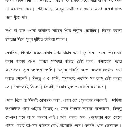
এক বিলিয়ন লিরা। যা-শালা…আমারই তো লোভ হচ্ছে! সারা জীবন আর কাজ
না করলেও চলবে। তাই বলছি, আসুন, চেষ্টা করি, ওদের আগে আমরা যাতে
ওকে খুঁজে পাই।
কথা না বলে খোলা জানালার সামনে গিয়ে দাঁড়াল রেমারিক। নিচের ব্যস্ত
রাস্তার দিকে শূন্য দৃষ্টিতে তাকিয়ে থাকল।
রেমারিক, বিশ্বাস করুন–রানার এখন বাঁচার আশা খুব কম। ওকে গ্রেফতার
করার জন্যে এখন আমরা সাধ্যের বাইরে চেষ্টা করব, কথাগুলো প্রায়
আবেদনের সুরে বললেন গুগলি। বসূকে পাধানি আগে কখনও এভাবে কথা
বলতে শোনেনি। কিন্তু এ-ও জানি, গ্রেফতার এড়াবার সব রকম চেষ্টা করবে
সে। সেজন্যেই নির্দেশ। দিয়েছি, দরকার হলে পায়ে গুলি করা যাবে।
ওদের দিকে না ফিরেই রেমারিক বলল, এখন তো গ্রেফতার করবেনই। মাফিয়া
জগতটাকে প্রায় গুঁড়িয়ে দিয়েছে ও, মস্ত উপকার করেছে আপনাদের, কিন্তু
সে-কথা মনে রাখার দরকার নেই। গুলি করুন ওকে, গ্রেফতার করে জেলে
পাঠান, সবাই আপনার কৃতিত্ব দেখে হাততালি দেবে। কর্নেল থেকে জেনারেল।