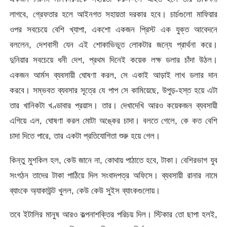
লাগবে, গ্রেফতার হলে আইনগত সহায়তা দরকার হবে। চার্চগুলো মাফিয়ার
ওপর সবচেয়ে বেশি খ্যাপা, একশো একজন প্রিস্ট এক যুক্ত আবেদনে
বললেন, দেশবাসী যেন এই শোকাভিভূত লোকটার জন্যে প্রার্থনা করে।
দুনিয়ার সবচেয়ে ধনী দেশ, প্রথম দিনেই কয়েক লক্ষ ডলার চাঁদা উঠল।
একজন আর্মস ব্যবসায়ী ঘোষণা করল, সে একাই আড়াই লাখ ডলার দান
করবে। সম্ভবত ব্যবসার সূত্রে যে পাপ সে কামিয়েছে, উপুড়-হস্ত হয়ে এটা
তার খানিকটা খণ্ডাবার প্রয়াস। তার। দেখাদেখি আরও কয়েকজন ব্যবসায়ী
এগিয়ে এল, ঘোষণা করল মোটা অঙ্কের চাদা। বলতে গেলে, কে কত বেশি
চাদা দিতে পারে, তার একটা প্রতিযোগিতা শুরু হয়ে গেল।
কিন্তু মুশকিল হল, কেউ জানে না, কোথায় পাঠাতে হবে, টাকা। বেশিরভাগ যুব
সংগঠন তাদের টাকা পাঠিয়ে দিল সংবাদপত্র অফিসে। ব্যবসায়ী রানার নামে
ব্যাংকে অ্যাকাউন্ট খুলল, কেউ কেউ সুইস ব্যাংকগুলোয়।
তবে ইটালির মানুষ আরও কল্পনাশক্তির পরিচয় দিল। স্টিকার তো ছাপা হলই,