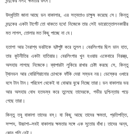
বন্দুকের নলই ক্ষমতার উৎস।
উদ্ধৃতিটা জানা আছে ডন বাকালার, এর সত্যতাও চাক্ষুষ করেছে সে। কিন্তু
বন্দুকের একটা টার্গেট তো থাকতে হবে! নিজেকে তার সেই ভারোত্তোলনকারীর
মত লাগল, তোলার মত কিছু পাচ্ছে না যে।
হতাশা আর নৈরাশ্য ভয়টাকে হৃষ্টপুষ্ট করে তুলল। বেরলিংগার ছিল ডান হাত,
তার কূটনীতির একটা হাতিয়ার। বেরলিংগার খুন হওয়ায় একেবারে নিরস্ত্র,
অসহায় লাগছে নিজেকে। ব্যাপারটা লুকিয়ে রাখার চেষ্টা করছে সে, কিন্তু
ট্যানডন আর বোরিগিয়ানোর চোখকে ফাঁকি দেয়া সম্ভব নয়। ডেস্কের ওধারে
বসে টান টান। পরিবেশ থেকেই যা বোঝার বুঝে নিচ্ছে তারা। ডন বাকালার ভয়
আর অসহায় বোধ হতভম্ব করে তুলেছে তাদেরকে, গভীর দুশ্চিন্তায় পড়ে
গেছে তারা।
কিন্তু তবু বাকালা তাদের বস্। যা কিছু আছে তাদের ক্ষমতা, প্রতিপত্তি,
সম্পদ, উচ্চাশা–সবই বাকালার ক্ষমতার সঙ্গে এক সুতোয় বাঁধা। তাদের অন্য,
কোন গতি নেই।