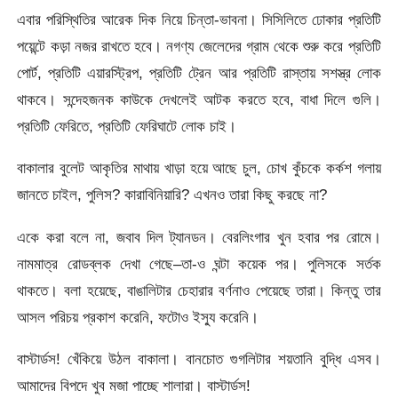
এবার পরিস্থিতির আরেক দিক নিয়ে চিন্তা-ভাবনা। সিসিলিতে ঢোকার প্রতিটি
পয়েন্টে কড়া নজর রাখতে হবে। নগণ্য জেলেদের গ্রাম থেকে শুরু করে প্রতিটি
পোর্ট, প্রতিটি এয়ারস্ট্রিপ, প্রতিটি ট্রেন আর প্রতিটি রাস্তায় সশস্ত্র লোক
থাকবে। সন্দেহজনক কাউকে দেখলেই আটক করতে হবে, বাধা দিলে গুলি।
প্রতিটি ফেরিতে, প্রতিটি ফেরিঘাটে লোক চাই।
বাকালার বুলেট আকৃতির মাথায় খাড়া হয়ে আছে চুল, চোখ কুঁচকে কর্কশ গলায়
জানতে চাইল, পুলিস? কারাবিনিয়ারি? এখনও তারা কিছু করছে না?
একে করা বলে না, জবাব দিল ট্যানডন। বেরলিংগার খুন হবার পর রোমে।
নামমাত্র রোডব্লক দেখা গেছে–তা-ও ঘন্টা কয়েক পর। পুলিসকে সর্তক
থাকতে। বলা হয়েছে, বাঙালিটার চেহারার বর্ণনাও পেয়েছে তারা। কিন্তু তার
আসল পরিচয় প্রকাশ করেনি, ফটোও ইস্যু করেনি।
বাস্টার্ডস! খেঁকিয়ে উঠল বাকালা। বানচোত গুগলিটার শয়তানি বুদ্ধি এসব।
আমাদের বিপদে খুব মজা পাচ্ছে শালারা। বাস্টার্ডস!