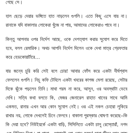
গেছে সে।
হাল ছেড়ে দেয়ার ভঙ্গিতে হাত নাড়লেন গুগলি। এতে কিছু এসে যায় না।
রানাকে যদি বাকালার লোকেরা খুঁজে না পায়, আমাদের লোকেরাও পাবে না।
কিন্তু আপনার ওপর নির্দেশ আছে, ওকে দেশত্যাগ করার সুযোগ করে দিতে
হবে, বলল রেমারিক। অথচ আপনি নির্দেশ দিলেন ওকে দেখা মাত্র গ্রেফতার
করে হেডকোয়ার্টারে…
যার জন্যে চুরি করি সেই বলে চোর! আবার ফোঁস করে একটা দীর্ঘশ্বাস
ফেললেন গুগলি। নিচু কফি টেবিলে একটা খবরের কাগজ মেলা রয়েছে, সেটার
দিকে ঝুঁকে পড়লেন তিনি। মাথা গরম না করে, আসুন, ওর অবস্থাটা ভেবে
দেখি। সত্যি কথা বলতে কি, মেজর জেনারেল রাহাত খানের সাথে আমি
একমত, রানার এখন আর কোন সুযোগ নেই। ওর এই নকল চেহারা লুকিয়ে
রাখার নয়, লোকে দেখলেই চিনে ফেলবে। বাকালা পুরস্কার ঘোষণা করেছে–কি
কি দেয়া হবে? নিউইয়র্কে একটা বাড়ি, সিসিলিতে একটা চালু রেস্তোরাঁ, নগদ