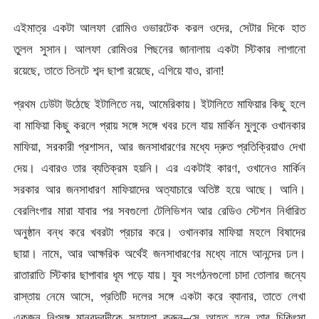
এইমাত্র একটা আলফা রোমিও ওভারটেক করল ওদের, সেটার দিকে হাত
তুলল সুসান। আলফা রোমিওর পিছনের জানালায় একটা স্টিকার লাগানো
রয়েছে, তাতে তিনটে শব্দ ছাপা রয়েছে, এগিয়ে যাও, রানা!
প্রথম ঢেউটা উঠেছে ইটালিতে নয়, আমেরিকায়। ইটালিতে মাফিয়ার কিছু হলে
বা মাফিয়া কিছু করলে প্রায় সঙ্গে সঙ্গে খবর চলে যায় মার্কিন মুলুকে ওখানকার
মাফিয়া, সরকারী প্রশাসন, আর জনসাধারণের মধ্যে দ্রুত প্রতিক্রিয়াও দেখা
দেয়। এবারও তার ব্যতিক্রম হয়নি। এর একটাই কারণ, ওখানেও মার্কিন
সরকার আর জনসাধারণ মাফিয়াদের অত্যাচারে অতিষ্ট হয়ে আছে। আনি।
বেরলিংগার মারা যাবার পর সবগুলো টেলিভিশন আর রেডিও স্টেশন নির্ধারিত
অনুষ্ঠান বন্ধ করে খবরটা প্রচার করে। ওখানকার মাফিয়া মহলে বিষাদের
ছায়া। নামে, আর আক্ষরিক অর্থেই জনসাধারণের মধ্যে নামে আনন্দের ঢল।
রাতারাতি স্টিকার ছাপাবার ধূম পড়ে যায়। যুব সংগঠনগুলো চাদা তোলার জন্যে
রাস্তায় নেমে আসে, প্রতিটি দলের সঙ্গে একটা করে ব্যানার, তাতে লেখা
একজন নিঃসঙ্গ মানবদরদীকে সহায়তা করুন–সে আহত হলে তার চিকিৎসা