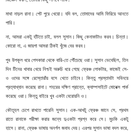
মাথা নাড়ল রানা। পেট পুরে খেয়ো। যদি বল, তোমাদের আমি ফিরিয়ে আনতে
পারি।
না, আমরা একটু হাঁটতে চাই, বলল সুসান। কিছু কেনাকাটাও করব। চিন্তা।
কোরো না, এ জায়গা আমরা ঠিকই খুঁজে বের করব।
পুব উপকূল ধরে পেসকারা থেকে বারি-তে পৌঁচেছে ওরা। সুসান ভেবেছিল, তিন
দিন টিনের খাবার খেয়ে নিশ্চই অরুচি ধরে গেছে ফ্রেঞ্চ লোকটার, কাজেই সে-
ও ওদের সঙ্গে রেস্তোরাঁয় বসে খেতে চাইবে। কিন্তু প্রস্তাবটা সবিনয়ে
প্রত্যাখ্যান করেছে রানা। শহরের দক্ষিণ প্রান্তে, ক্যাম্পসাইটে মোবেক্স পার্ক
করেছে ওরা। কিন্তু বাইরে খুব একটা বেরোয়নি ও।
কৌতূহল চেপে রাখতে পারেনি সুসান। এক-আধটু ফ্রেঞ্চ জানে সে, প্রথম
রাতে রানাকে পরীক্ষা করার জন্যে দুএকটা প্রশ্ন করে সে। মুচকি একটু
হাসে। রানা, ফ্রেঞ্চ ভাষায় অনর্গল জবাব দেয়। এরপর সুসান ভাষা বদল করে,