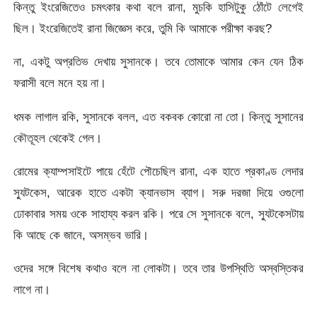
কিন্তু ইংরেজিতেও চমৎকার কথা বলে রানা, মুচকি হাসিটুকু ঠোঁটে লেগেই
ছিল। ইংরেজিতেই রানা জিজ্ঞেস করে, তুমি কি আমাকে পরীক্ষা করছ?
না, একটু অপ্রতিভ দেখায় সুসানকে। তবে তোমাকে আমার কেন যেন ঠিক
ফরাসী বলে মনে হয় না।
ধমক লাগাল রকি, সুসানকে বলল, এত বকবক কোরো না তো। কিন্তু সুসানের
কৌতূহল থেকেই গেল।
রোমের ক্যাম্পসাইটে পায়ে হেঁটে পৌচেছিল রানা, এক হাতে প্রকাণ্ড লেদার
স্যুটকেস, আরেক হাতে একটা ক্যানভাস ব্যাগ। সরু দরজা দিয়ে ওগুলো
ঢোকাবার সময় ওকে সাহায্য করল রকি। পরে সে সুসানকে বলে, স্যুটকেসটায়
কি আছে কে জানে, অসম্ভব ভারি।
ওদের সঙ্গে বিশেষ কথাও বলে না লোকটা। তবে তার উপস্থিতি অস্বস্তিকর
লাগে না।