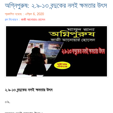
অগ্নিপুরুষ: ২.৯-১৩ বন্দুকের নলই ক্ষমতার উৎস
প্রকাশিত হয়েছে : এপ্রিল 6, 2020
গল্প লিখেছেন :
কাজী আনোয়ার হোসেন
২.৯-১৩ বন্দুকের নলই ক্ষমতার উৎস
০৯.