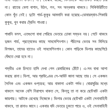
না। রাতের বেলা বাগান, উঠন, লন, সব অন্ধকার থাকবে। সিকিউরিটিতে
কোন খুঁত নেই। দুটো গার্ড-কুকুর আমদানি করা হয়েছে–ডোবারম্যান-শিকারি
কুকুর, খুন করার ট্রেনিং পাওয়া।
পাধানি বলল, এতগুলো বাধা পেরিয়ে ভেতরে ঢোকা সম্ভব নয়। গেটে থাকবে
দুজন গার্ড, প্রত্যেকের কাছে সাবমেশিনগান। পঁচিলের ভেতর সব মিলিয়ে
বিশজন, তাদের হাতেও ওই সাবমেশিনগান। কোন গাড়িকে ভিলার কাছেপিঠে
ঘেঁষতে দেয়া হবে না।
গম্ভীর এক চিলতে হাসি দেখা গেল রেমারিকের ঠোঁটে। এ-সব বাধা আশা
করছে রানা। ভিলা, আর গ্রাউণ্ডের লে-আউট জানা আছে তার। সে একজন
সৈনিক এবং একজন গুপ্তচর; আর বাকালা একটা গর্দভ। ঘোরাঘুরির মধ্যে
থাকলে অনেক বেশি নিরাপদে থাকত সে, কিন্তু তা না করে ছোটখাট একটা
জায়গায়। আটকে রেখেছে নিজেকে। ভিলার ভেতর ছোটখাট একটা সেনাবাহিনী
থাকবে, তা রানাও জানে। একবার যদি ভেতরে ঢুকতে পারে ও, ওই সেনাবাহিনী