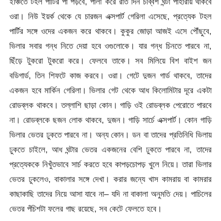
ইঞ্চিতে টহল পার্টির পা পড়বে, পালা করে রাত দিন চব্বিশ ঘন্টা পাহারায় থাকবে
ওরা। নিউ ইয়র্ক থেকে যে চারজন এক্সপার্ট গেরিলা এসেছে, প্রত্যেক টহল
পার্টির সঙ্গে ওদের একজন করে থাকবে। কুকুর জোড়া আজই এসে পৌঁছুবে,
ভিলার সবার গন্ধ নিতে দেয়া হবে ওগুলোকে। যার গন্ধ চিনতে পারবে না,
ছিঁড়ে টুকরো টুকরো করে। ফেলবে তাকে। সব মিলিয়ে বিশ বাইশ জন
বডিগার্ড, তিন শিফটে কাজ করবে। ওরা। গেটে দুজন গার্ড থাকবে, তাদের
একজন হবে মার্কিন গেরিলা। ভিলার গেট থেকে আধ কিলোমিটার দূরে একটা
রোডব্লক থাকবে। তল্লাশি ছাড়া কোন। গাড়ি ওই রোডব্লক পেরোতে পারবে
না। রোডব্লকে ছজন লোক থাকবে, দুজন। গাড়ি সার্চে এক্সপার্ট। কোন গাড়ি
ভিলার ভেতর ঢুকতে পারবে না। অন্য কোন। ডন বা তাদের প্রতিনিধি ভিলায়
ঢুকতে চাইলে, আধ ঘন্টার ভেতর একজনের বেশি ঢুকতে পারবে না, তাদের
প্রত্যেককে নিখুঁতভাবে সার্চ করতে হবে কাপড়চোপড় খুলে নিয়ে। তারা ভিলার
ভেতর ঢুকলেও, বাকালার সঙ্গে দেখা। করার জন্যে খাস কামরায় বা কামরার
কাছাকাছি তাদের নিয়ে আসা যাবে না– যদি না বাকালা অনুমতি দেয়। পাচিলের
ভেতর পঁচিশটা ফলের গাছ রয়েছে, সব কেটে ফেলতে হবে।