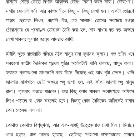
রাস্তার মোড়ে মোড়ে বিশাল আকৃতির তোরণ নির্মাণ করল তারা। তোরণের।
মাথায় সোনালি জরি আর কাগজ দিয়ে কিছু না কিছু লেখা হল। একটা তোরণে
পাড়ার ছেলেরা লিখল, বাঙালি বীর, লহ সালাম! রোমের সবচেয়ে চওড়া
চৌরাস্তায় যে প্রকাণ্ড তোরণটা তৈরি করা হল, তার মাথায় বড় বড় অক্ষরে
লেখা থাকলঃ লুবনার জন্যে আমরাও কাদি!
ইটালি জুড়ে রাতারাতি গজিয়ে উঠল মাসুদ রানা ফ্যানস ক্লাব। গত দুদিন ধরে
সবগুলো জাতীয় দৈনিকের প্রথম পৃষ্ঠার অর্ধেকটাই খালি থাকছে, মাসুদ রানা।
ফ্যানস ক্লাবগুলো ভাগাভাগি করে কিনে নিয়েছে ওই আধ পৃষ্ঠা স্পেস। খালি
জায়গার মাঝখানে ছোট অক্ষরে শুধু ছাপা হল, এই ফাঁকা জায়গা শুধু মাসুদ
রানা। ব্যবহার করতে পারবেন। তার কিছু বলার থাকলে সংবাদপত্র অফিসে
লিখে পাঠালে বা ফোন করলেই হবে। কিন্তু কোন দৈনিকের অফিসেই রানার
কোন মেসেজ এল না।
কোথাও কোথাও বিশৃঙ্খলা, আর এক-আধটু উত্তেজনাও দেখা দিল। মিলানে
খবর ছড়াল, রানা আহত হয়েছে। ছোটবড় সবগুলো হাসপাতালের সামনে