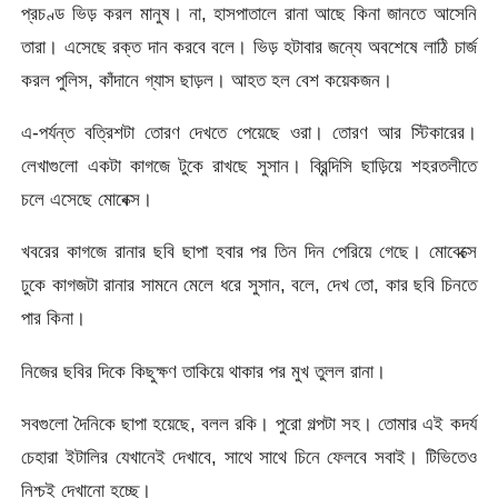
প্রচণ্ড ভিড় করল মানুষ। না, হাসপাতালে রানা আছে কিনা জানতে আসেনি
তারা। এসেছে রক্ত দান করবে বলে। ভিড় হটাবার জন্যে অবশেষে লাঠি চার্জ
করল পুলিস, কাঁদানে গ্যাস ছাড়ল। আহত হল বেশ কয়েকজন।
এ-পর্যন্ত বত্রিশটা তোরণ দেখতে পেয়েছে ওরা। তোরণ আর স্টিকারের।
লেখাগুলো একটা কাগজে টুকে রাখছে সুসান। ব্রিন্দিসি ছাড়িয়ে শহরতলীতে
চলে এসেছে মোবেক্স।
খবরের কাগজে রানার ছবি ছাপা হবার পর তিন দিন পেরিয়ে গেছে। মোবেক্সে
ঢুকে কাগজটা রানার সামনে মেলে ধরে সুসান, বলে, দেখ তো, কার ছবি চিনতে
পার কিনা।
নিজের ছবির দিকে কিছুক্ষণ তাকিয়ে থাকার পর মুখ তুলল রানা।
সবগুলো দৈনিকে ছাপা হয়েছে, বলল রকি। পুরো গল্পটা সহ। তোমার এই কদর্য
চেহারা ইটালির যেখানেই দেখাবে, সাথে সাথে চিনে ফেলবে সবাই। টিভিতেও
নিশ্চই দেখানো হচ্ছে।