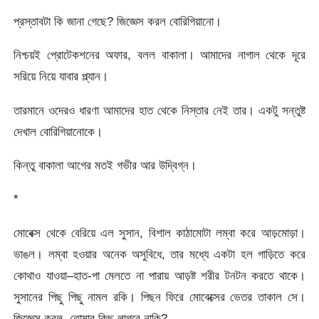
প্রস্তাবটা কি জানা গেছে? জিজ্ঞেস করল বোরিগিয়ানো।
নিশ্চয়ই প্রোটেকশনের অফার, বলল বাকালা। আমাদের নাগাল থেকে দূরে
সরিয়ে নিয়ে যাবার প্ল্যান।
তারমানে ওদেরও ধারণা আমাদের হাত থেকে নিস্তার নেই তার। একটু সন্তুষ্ট
দেখাল বোরিগিয়ানোকে।
কিন্তু বাকালা আগের মতই গভীর আর উদ্বিগ্ন।
*
মোবেক্স থেকে বেরিয়ে এল সুসান, বিশাল কাঠামোটা লম্বা করে আড়মোড়া।
ভাঙল। লম্বা হওয়ার অনেক অসুবিধে, তার মধ্যে একটা হল গাড়িতে করে
কোথাও যাওয়া–হাত-পা মেলতে না পারায় আড়ষ্ট শরীর টনটন করতে থাকে।
সুসানের পিছু পিছু নামল রকি। পিছন ফিরে মোবেক্সের ভেতর তাকাল সে।
জিজ্ঞেস করল, তোমার কিছু লাগবে নাকি?