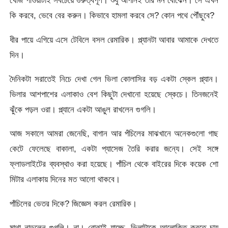
খোঁজ পাওয়াটাই সবচেয়ে গুরুত্বপূর্ণ। শুধু আপনিই তার মন বোঝেন। সে এখন
কি করবে, ভেবে বের করুন। কিভাবে হামলা করবে সে? কোন পথে পৌঁছুবে?
ধীর পায়ে এগিয়ে এসে টেবিলে বসল রেমারিক। প্ল্যানটা আবার আমাকে দেখতে
দিন।
দৈনিকটা সরাতেই নিচে দেখা গেল ভিলা কোলাসির বড় একটা স্কেল প্ল্যান।
ভিলার আশপাশের এলাকাও বেশ কিছুটা দেখানো হয়েছে স্কেচে। তিনজনেই
ঝুঁকে পড়ল ওরা। প্ল্যানে একটা আঙুল রাখলেন গুগলি।
আজ সকালে আমরা জেনেছি, বাগান আর পঁচিলের মাঝখানে অনেকগুলো গাছ
কেটে ফেলেছে বাকালা, একটা প্যাসেজ তৈরি করার জন্যে। সেই সঙ্গে
ফ্লাডলাইটের ব্যবস্থাও করা হয়েছে। পাঁচিল থেকে বাইরের দিকে কয়েক শো
মিটার এলাকায় দিনের মত আলো থাকবে।
পাঁচিলের ভেতর দিকে? জিজ্ঞেস করল রেমারিক।
মাথা নাড়লেন গুগলি। না। বোঝাই যাচ্ছে, ভিলাটাকে আলোকিত করতে চায়