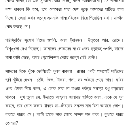
বোঝে বলেই তো এই সুযোগে খোঁচা দিচ্ছে, বলল বোরিগিয়ানো। সে পালার্মোয়
বসে থাকলে কি হবে, তার লোকেরা সারা দেশ জুড়ে আমাদের ঘাটিতে হানা
দিচ্ছে। জেরা করার জন্যে এমনকি গামবেরিকেও নিয়ে গিয়েছিল ওরা। নার্ভাস
বোধ করছে সে।
পরিস্থিতির সুযোগ নিচ্ছে গুগলি, বলল ট্যানডন। উত্তরে আর. রোমে।
বিশৃঙ্খলা দেখা দিয়েছে। আমাদের লোকদের মধ্যে গুজব ছড়াচ্ছে গুগলি, তাদের
মাথা কাটা গেছে, অথচ প্রোটেকশন দেয়ার জন্যে নেই কেউ।
সামনের দিকে ঝুঁকে ডোশিয়েটা খুলল বাকালা। রানার একটা পাসপোর্ট সাইজের
ছবি খুঁটিয়ে দেখল। ঠোঁট, জিভ, টাকরা, গলা, সব শুকিয়ে গেছে তার। ছবির
ওপর টোকা দিয়ে বলল, এ লোক মারা না যাওয়া পর্যন্ত সমস্যা শুধু বাড়তেই
থাকবে। মুখ তুলল সে, উদাত্ত আহ্বান জানাবার ভঙ্গিতে বলল, একে যে খুন
করবে, তার কোন অভাব থাকবে না–জীবনের সমস্ত সাধ বিনা আয়াসে ভোগ।
করতে পারবে সে। আমি তাকে সাত রাজার সম্পদ দান করব। বুঝতে পারছ
তোমরা?