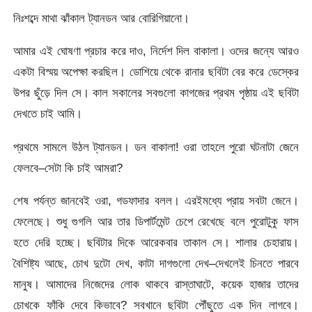
নিঃশব্দে মাথা ঝাঁকাল ট্যানডন আর বোরিগিয়ানো।
আমার এই ঘোষণা প্রচার করে দাও, নির্দেশ দিল বাকালা। ওদের জন্যে আরও
একটা বিস্ময় অপেক্ষা করছিল। ডোশিয়ে থেকে রানার ছবিটা বের করে ডেস্কের
উপর ছুঁড়ে দিল সে। কাল সকালের সবগুলো কাগজের প্রথম পৃষ্ঠায় এই ছবিটা
দেখতে চাই আমি।
প্রথমে সামলে উঠল ট্যানডন। ডন বাকালা! ওরা তাহলে পুরো ঘটনাটা জেনে
ফেলবে–সেটা কি চাই আমরা?
শেষ পর্যন্ত জানবেই ওরা, গডফাদার বলল। এরইমধ্যে প্রায় সবটা জেনে।
ফেলেছে। শুধু গুগলি আর তার ডিপার্টমেন্ট চেপে রেখেছে বলে পুরোটুকু ফাস
হতে দেরি হচ্ছে। ছবিটার দিকে আরেকবার তাকাল সে। শালার চেহারায়।
বৈশিষ্ট্য আছে, চোখ দুটো দেখ, কাটা দাগগুলো দেখ–দেখলেই চিনতে পারবে
মানুষ। আমাদের নিজেদের লোক থাকবে রাস্তাঘাটে, কয়েক হাজার তাদের
চোখকে ফাঁকি দেবে কিভাবে? সবখানে ছবিটা পৌঁছুতে এক দিন লাগবে।