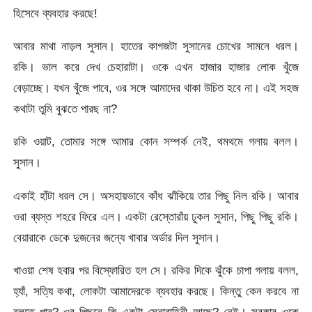
হিসেবে ব্যবহার করছে!
আবার মাথা নাড়ল সুসান। হাতের কাগজটা সুসানের চোখের সামনে ধরল।
রকি। ভাল করে দেখ চেহারাটা। ওকে এখন হাজার হাজার লোক খুঁজে
বেড়াচ্ছে। যখন খুঁজে পাবে, ওর সঙ্গে আমাদের থাকা উচিত হবে না। এই সহজ
কথাটা তুমি বুঝতে পারছ না?
রকি ওয়াট, তোমার সঙ্গে আমার কোন সম্পর্ক নেই, থমথমে গলায় বলল।
সুসান।
একাই হাঁটা ধরল সে। অসহায়ভাবে কাঁধ ঝাঁকিয়ে তার পিছু নিল রকি। আবার
ওরা ব্যস্ত শহরে ফিরে এল। একটা রেস্তোরাঁয় ঢুকল সুসান, পিছু পিছু রকি।
বেয়ারাকে ডেকে দুজনের জন্যে খাবার অর্ডার দিল সুসান।
খাওয়া শেষ হবার পর বিস্ফোরিত হল সে। রকির দিকে ঝুঁকে চাপা গলায় বলল,
হ্যাঁ, সত্যি কথা, লোকটা আমাদেরকে ব্যবহার করছে। কিন্তু কেন করবে না
বলতে পার? ওর পিছনে কি একটা সেনাবাহিনী আছে? নেই। সরকার ওকে