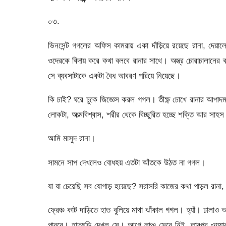
০৩.
ভিনসেন্ট গগলের অফিস কামরায় একা দাঁড়িয়ে রয়েছে রানা, দেয়
ওদেরকে বিদায় করে কথা বলবে রানার সাথে। অস্ত্র চোরাচালানের
সে ব্যবসাটাকে একটা বৈধ আবরণ পরিয়ে নিয়েছে।
কি চাই? ঘরে ঢুকে জিজ্ঞেস করল গগল। তীক্ষ্ণ চোখে রানার আপাদম
লোকটা, আত্মবিশ্বাস, শরীর থেকে বিচ্ছুরিত হচ্ছে শক্তি আর সাহ
আমি মাসুদ রানা।
সামনে সাপ দেখলেও বোধহয় এতটা আঁতকে উঠত না গগল।
যা যা চেয়েছি সব যোগাড় হয়েছে? সরাসরি কাজের কথা পাড়ল রানা
ফ্রেঞ্চ কাট দাড়িতে হাত বুলিয়ে মাথা ঝাঁকাল গগল। হ্যাঁ। ঢালাও
পারবে। হাতঘড়ি দেখল সে। আগে লাঞ্চ সেরে নিই, তারপর ওয়্