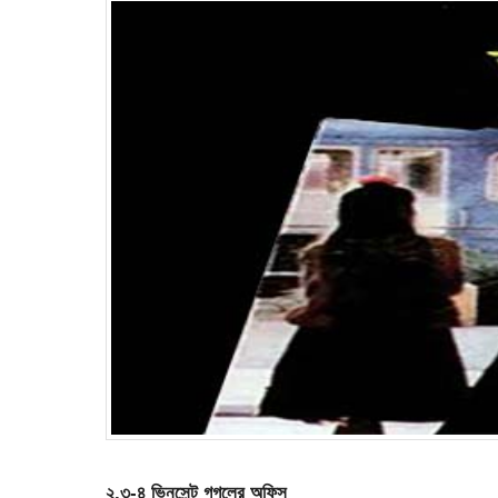
২.৩-৪ ভিনসেন্ট গগলের অফিস