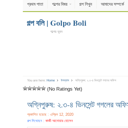
প্রথম পাতা
গল্পের বিষয়
গল্প লিখুন
আমাদের সম্পর্কে
গল্প বলি | Golpo Boli
গল্পের ভুবন
You are here:
Home
উপন্যাস
অগ্নিপুরুষ: ২.৩-৪ ভিনসেন্ট গগলের অফিস
(No Ratings Yet)
অগ্নিপুরুষ: ২.৩-৪ ভিনসেন্ট গগলের অফি
প্রকাশিত হয়েছে : এপ্রিল 12, 2020
গল্প লিখেছেন :
কাজী আনোয়ার হোসেন