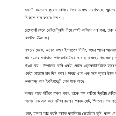
ভ্যানটা সম্ভবত ফুরেলা চালিয়ে নিয়ে এসেছে মার্সেলেসে, আন্দা
নিজেকে মনে করিয়ে দিল ও।
রেস্তোরাঁ থেকে বেরিয়ে ট্যাক্সি নিয়ে পোস্ট অফিসে এল রানা, ঢা
হোটেলে উঠল ও।
পাথরের মেঝে, অনেক ওপরে ইস্পাতের সিলিং, ওদের পায়ের আওয়াজ 
সার বাক্সের মাঝখানে গোলকধাঁধা তৈরি করেছে অসংখ্য প্যাসেজ। 
পাওয়া যায়। ইস্পাতের ভারি একটা দেয়াল ওয়্যারহাউসটাকে দুভ
একটা বোতামে চাপ দিল গগল। মাথার ওপর এক সঙ্গে জ্বলে উঠল ড
অস্ত্রশস্ত্র আর ইকুইপমেন্টে ঢাকা পড়ে আছে।
দরজার কাছে দাঁড়িয়ে থাকল গগল, তাকে পাশ কাটিয়ে দ্বিতীয় টে
তারপর এক এক করে পরীক্ষা করল। প্রথম সেট, পিস্তল। ওর পাশ
ছোট, হালকা আর ফরটি-ফাইভ ক্যালিবার চেয়েছিলে তুমি, বলল স