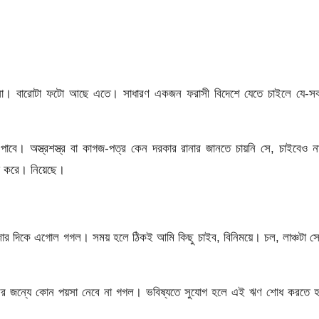
না। বারোটা ফটো আছে এতে। সাধারণ একজন ফরাসী বিদেশে যেতে চাইলে যে-স
বে। অস্ত্রশস্ত্র বা কাগজ-পত্র কেন দরকার রানার জানতে চায়নি সে, চাইবেও 
াজ করে। নিয়েছে।
র দিকে এগোল গগল। সময় হলে ঠিকই আমি কিছু চাইব, বিনিময়ে। চল, লাঞ্চটা স
্রের জন্যে কোন পয়সা নেবে না গগল। ভবিষ্যতে সুযোগ হলে এই ঋণ শোধ করতে 