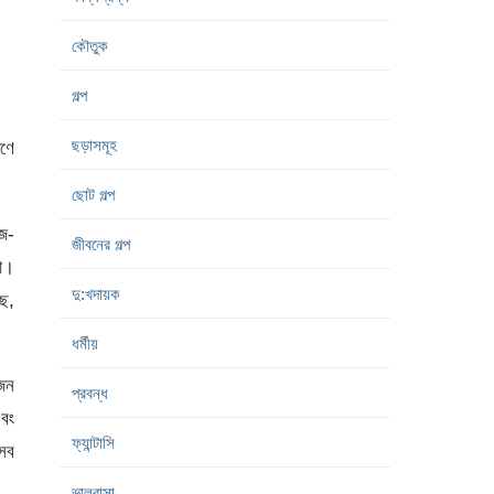
কৌতুক
গল্প
ছড়াসমূহ
োণে
ছোট গল্প
গজ-
জীবনের গল্প
া।
দু:খদায়ক
ছে,
ধর্মীয়
োজন
প্রবন্ধ
এবং
ফ্যান্টাসি
 সব
ভালবাসা