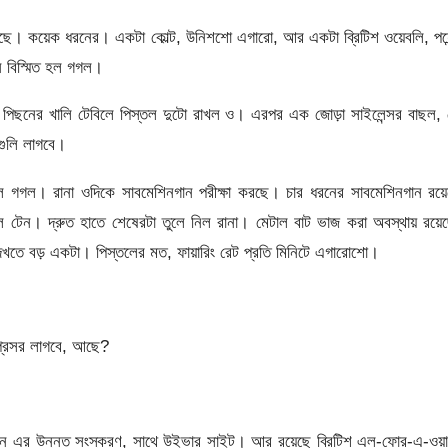
য়েছে। কয়েক ধরনের। একটা কোল্ট, উনিশশো এগারো, আর একটা ব্রিটিশ ওয়েবলি, পয়ে
েন বিস্মিত হল গগল।
। পিছনের খালি টেবিলে পিস্তল দুটো রাখল ও। এরপর এক জোড়া সাইলেন্সর বাছল,
 গুলি লাগবে।
রল গগল। রানা ওদিকে সাবমেশিনগান পরীক্ষা করছে। চার ধরনের সাবমেশিনগান রয়
ডেল টেন। দ্রুত হাতে শেষেরটা তুলে নিল রানা। মেটাল বাট ভাজ করা অবস্থায় রয়ে
ু দেখতে বড় একটা। পিস্তলের মত, ফায়ারিং রেট প্রতি মিনিটে এগারোশো।
প্রেসর লাগবে, আছে?
ন এর উন্নত সংস্করণ, সাথে উইভার সাইট। আর রয়েছে ব্রিটিশ এল-ফোর-এ-ওয়া