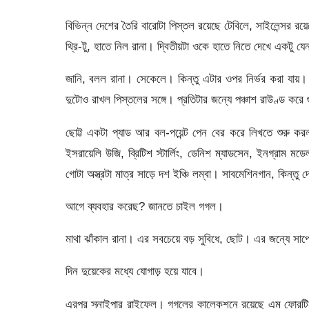
বিভিন্ন দেশের তৈরি বারোটা পিস্তল রয়েছে টেবিলে, সাইলেন্সর র
থ্রি-টু, হাতে নিল রানা। দ্বিতীয়টা ওকে হাতে নিতে দেখে একটু য
জানি, বলল রানা। সেকেলে। কিন্তু এটার ওপর নির্ভর করা যায়
দুটোও রাখল পিস্তলের সঙ্গে। প্রতিটার জন্যে পঞ্চাশ রাউণ্ড করে
ছোট্ট একটা প্যাড আর বল-পয়েন্ট পেন বের করে লিখতে শুরু ক
ইসরায়েলি উজি, ব্রিটিশ স্টার্লিং, ডেনিশ ম্যাডসেন, ইনগ্রাম ম
গোটা অস্ত্রটা মাত্র সাড়ে দশ ইঞ্চি লম্বা। সাবমেশিনগান, কিন্ত
আগে ব্যবহার করেছ? জানতে চাইল গগল।
মাথা ঝাঁকাল রানা। এর সবচেয়ে বড় সুবিধে, ছোট। এর জন্যে সা
দিন দুয়েকের মধ্যে যোগাড় হয়ে যাবে।
এরপর স্নাইপার রাইফেল। গগলের কালেকশনে রয়েছে এম ফোরটি