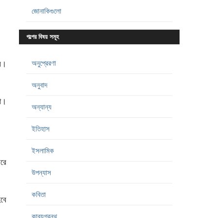
জোনাকিগুলো
গল্পের বিষয় সমূহ
অনুপ্রেরণা
ব।
অনুবাদ
না।
অন্যান্য
ইতিহাস
ইসলামিক
েরে
উপন্যাস
কবিতা
হবে
কাব্যগ্রন্থ