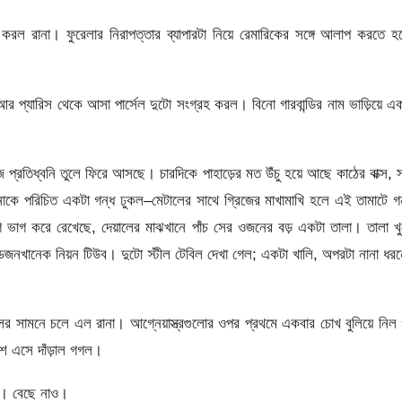
জ করল রানা। ফুরেলার নিরাপত্তার ব্যাপারটা নিয়ে রেমারিকের সঙ্গে আলাপ করতে হ
কা আর প্যারিস থেকে আসা পার্সেল দুটো সংগ্রহ করল। বিনো গারবান্ডির নাম ভাড়িয়ে এ
প্রতিধ্বনি তুলে ফিরে আসছে। চারদিকে পাহাড়ের মত উঁচু হয়ে আছে কাঠের বাক্স, 
নাকে পরিচিত একটা গন্ধ ঢুকল–মেটালের সাথে গ্রিজের মাখামাখি হলে এই তামাটে গ
াগে ভাগ করে রেখেছে, দেয়ালের মাঝখানে পাঁচ সের ওজনের বড় একটা তালা। তালা খ
জনখানেক নিয়ন টিউব। দুটো স্টীল টেবিল দেখা গেল; একটা খালি, অপরটা নানা ধর
বিলের সামনে চলে এল রানা। আগ্নেয়াস্ত্রগুলোর ওপর প্রথমে একবার চোখ বুলিয়ে নিল
ে এসে দাঁড়াল গগল।
ে। বেছে নাও।