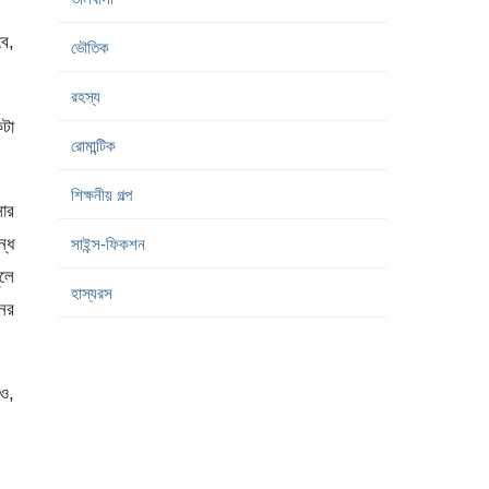
বে,
ভৌতিক
রহস্য
কটা
রোমান্টিক
শিক্ষনীয় গল্প
সার
ন্ধ
সাইন্স-ফিকশন
ুলে
হাস্যরস
নের
 ও,