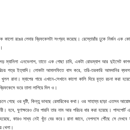
থেকে কালো রঙের লেদার ব্রিফকেসটা সংগ্রহ করেছে। রেস্তোরাঁয় ঢুকে নির্জন এক ক
া।
়সড় ম্যানিলা এনভেলাপ, তাতে এক গোছা চাবি, একটা রোডম্যাপ আর দুইসেট কা
পরিচয় পত্র ইত্যাদি। লোকটা আমালফিতে বাস করে, তরি-তরকারি আমদানির ব্যবস
খুলল রানা। ম্যাপের গায়ে এখানে-সেখানে কালো কালি দিয়ে বৃত্ত রচনা করা হয়ে
 ব্রিফকেসে ভরে তালা লাগিয়ে দিল ও।
র্মে চলে গেছে ওর দৃষ্টি, কিন্তু ভাবছে রেমারিকের কথা। ওর সাহায্য ছাড়া এতসব আয়
ী। হবে, ঘুণাক্ষরেও টের পায়নি তার নাম আর পরিচয় ধার করা হয়েছে। পাসপোর্ট 
হয়েছে, কারও সাধ্য নেই খুঁত বের করে। রানা জানে, নেপলসে পৌঁছে সে দেখবে
়ে খেলা।