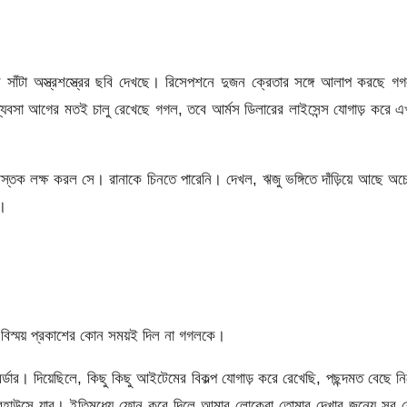
ালে সাঁটা অস্ত্রশস্ত্রের ছবি দেখছে। রিসেপশনে দুজন ক্রেতার সঙ্গে আলাপ করছে গ
 ব্যবসা আগের মতই চালু রেখেছে গগল, তবে আর্মস ডিলারের লাইসেন্স যোগাড় করে 
স্তক লক্ষ করল সে। রানাকে চিনতে পারেনি। দেখল, ঋজু ভঙ্গিতে দাঁড়িয়ে আছে অচ
স।
, বিস্ময় প্রকাশের কোন সময়ই দিল না গগলকে।
 অর্ডার। দিয়েছিলে, কিছু কিছু আইটেমের বিকল্প যোগাড় করে রেখেছি, পছন্দমত বেছে ন
যারহাউসে যাব। ইতিমধ্যে ফোন করে দিলে আমার লোকেরা তোমার দেখার জন্যে সব 