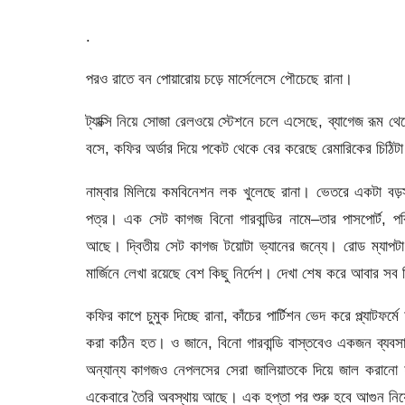
.
পরও রাতে বন পোয়ারোয় চড়ে মার্সেলেসে পৌচেছে রানা।
ট্যাক্সি নিয়ে সোজা রেলওয়ে স্টেশনে চলে এসেছে, ব্যাগেজ রূম 
বসে, কফির অর্ডার দিয়ে পকেট থেকে বের করেছে রেমারিকের চিঠিট
নাম্বার মিলিয়ে কমবিনেশন লক খুলেছে রানা। ভেতরে একটা বড
পত্র। এক সেট কাগজ বিনো গারবান্ডির নামে–তার পাসপোর্ট, 
আছে। দ্বিতীয় সেট কাগজ টয়োটা ভ্যানের জন্যে। রোড ম্যাপটা 
মার্জিনে লেখা রয়েছে বেশ কিছু নির্দেশ। দেখা শেষ করে আবার সব
কফির কাপে চুমুক দিচ্ছে রানা, কাঁচের পার্টিশন ভেদ করে প্ল্যাটফ
করা কঠিন হত। ও জানে, বিনো গারবান্ডি বাস্তবেও একজন ব্যবসায়
অন্যান্য কাগজও নেপলসের সেরা জালিয়াতকে দিয়ে জাল করানো 
একেবারে তৈরি অবস্থায় আছে। এক হপ্তা পর শুরু হবে আগুন নিয