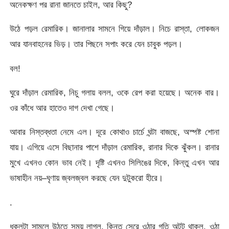
অনেকক্ষণ পর রানা জানতে চাইল, আর কিছু?
উঠে পড়ল রেমারিক। জানালার সামনে গিয়ে দাঁড়াল। নিচে রাস্তা, লোকজন
আর যানবাহনের ভিড়। তার পিছনে সপাং করে যেন চাবুক পড়ল।
বল!
ঘুরে দাঁড়াল রেমারিক, নিচু গলায় বলল, ওকে রেপ করা হয়েছে। অনেক বার।
ওর কাঁধে আর হাতেও দাগ দেখা গেছে।
আবার নিস্তব্ধতা নেমে এল। দূরে কোথাও চার্চে ঘন্টা বাজছে, অস্পষ্ট শোনা
যায়। এগিয়ে এসে বিছানার পাশে দাঁড়াল রেমারিক, রানার দিকে ঝুঁকল। রানার
মুখে এখনও কোন ভাব নেই। দৃষ্টি এখনও সিলিঙের দিকে, কিন্তু এখন আর
ভাষাহীন নয়–ঘৃণায় জ্বলজ্বল করছে যেন দুটুকরো হীরে।
.
ধকলটা সামলে উঠতে সময় লাগল, কিন্তু সেরে ওঠার গতি অটুট থাকল, ওঠা