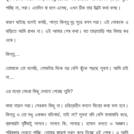
পাচ্ছি না, লরা। এতদিন যা বলে এসেছ, এখন ঠিক তার উল্টো কথা বলছ।
কারণ ঘটেছে বলেই বলছি, শান্ত কিন্তু দৃঢ় সুরে বলল লরা। এই লোককে এ
বাড়িতে আমি রাখব না। এই আমার শেষ কথা। যত তাড়াতাড়ি পার বিদায় কর
ওকে।
কিন্তু…
তোমাকে তো বলেছি, লোকটার দিকে বড় বেশি ঝুঁকে পড়ছে লুবনা। আমি চাই
না…
এর মধ্যে নোংরা কিছু দেখতে পেয়েছ তুমি?
মাথা নাড়ল লরা। সেরকম কিছু না। চরিত্রহীন বললে মিথ্যে কথা বলা হবে।
কিন্তু ও তো শুধু একজন বডিগার্ড, তাই না? লুবনা যদি বেশি মাখামাখি করে,
ব্যাপারটা দৃষ্টিকটু লাগবে। লাগবে কি, লাগছে। হাসান বলতে ও অজ্ঞান।
পরিষ্কার দেখতে পাচ্ছি, তোমার জায়গা দখল করে নিচ্ছে ওই লোক। এ আমি