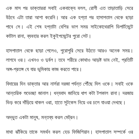
এক মাস পর ডাক্তাররা সবাই একবাক্যে বলল, রোগী এত তাড়াতাড়ি সেরে
উঠবে এটা তারা আশা করেনি। আর এক হপ্তা পর হাসাপতাল থেকে ছাড়া
পাবে সে। এই শেষ হপ্তাটা বেশির ভাগ সময় সাইকোথেরাপি ডিপার্টমেন্টে
কাটাল রানা, ব্যবহার করল ইকুইপমেন্টের পুরো সেট।
হাসপাতাল থেকে ছাড়া পেলেও, পুরোপুরি সেরে উঠতে আরও অনেক সময়।
লাগবে ওর। এখনও ও দুর্বল। তবে শরীরে কোথাও আড়ষ্ট ভাব নেই, প্রতিটি
অঙ্গ-প্রতঙ্গ যে যার ভূমিকায় কাজ করতে পারে।
বিদায়ের দিন ডাক্তার আর নার্সরা দরজা পর্যন্ত পৌঁছে দিল ওকে। সবাই ওকে
আন্তরিক শুভেচ্ছা জানাল। ধন্যবাদ জানিয়ে ধাপ কটা টপকাল রানা। দরজায়
ভিড় করে দাঁড়িয়ে থাকল ওরা, হাতে সুটকেস নিয়ে ওর চলে যাওয়া দেখছে।
অদ্ভুত একটা মানুষ, মন্তব্য করল মেট্রন।
মাথা ঝাঁকিয়ে তাকে সমর্থন করল হেড ফিজিশিয়ান। হাসপাতাল সম্পর্কে ওর