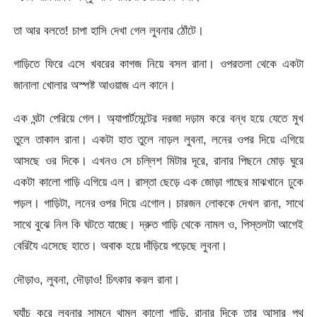
তা আর বলতে! চাপা হাসি দেখা গেল লুবনার ঠোঁটে।
গাড়িতে ফিরে এসে খবরের কাগজ নিয়ে বসল রানা। ওপরতলা থেকে একটা
জানালা খোলার অস্পষ্ট আওয়াজ এল কানে।
এক ঘন্টা পেরিয়ে গেল। অ্যাপার্টমেন্টের দরজা দড়াম করে বন্ধ হয়ে যেতে মুখ
তুলে তাকাল রানা। একটা হাত তুলে নাড়ল লুবনা, লনের ওপর দিয়ে এগিয়ে
আসছে ওর দিকে। এখনও সে চল্লিশ মিটার দূরে, রানার পিছনে মোড় ঘুরে
একটা কালো গাড়ি এগিয়ে এল। রাস্তা ছেড়ে এক জোড়া গাছের মাঝখানে ঢুকে
পড়ল। গাড়িটা, লনের ওপর দিয়ে এগোল। চারজন লোককে দেখল রানা, সাথে
সাথে বুঝে নিল কি ঘটতে যাচ্ছে। দ্রুত গাড়ি থেকে নামল ও, পিস্তলটা আগেই
বেরিযৈ এসেছে হাতে। অবাক হয়ে দাঁড়িয়ে পড়েছে লুবনা।
দৌড়াও, লুবনা, দৌড়াও! চিৎকার করল রানা।
ঘ্যাঁচ করে লুবনার সামনে থামল কালো গাড়ি, রানার দিকে তার আসার পথ