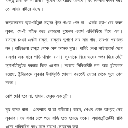
কিন্তু রাজি হল না রানা। সুযোগ তো আরও আসবে। ওর মা-বাবা কদিন পরই
তো আবার বাইরে যাচ্ছে।
ভদ্রলোকের অ্যাপার্টমেন্ট সহজে খুঁজে পাওয়া গেল না। একটা ম্যাপ বের করল
লুবনা, সে-ই গাইড করে কোরসো বুয়েনস এয়ার্স এভিনিউয়ে নিয়ে এল।
রানাকে চওড়া একটা রাস্তা, রাস্তার দুপাশে সার সার গাছ, তারপর প্রশস্ত
লন। বাড়িগুলো রাস্তা থেকে বেশ অনেক দূরে। পার্কিং লেখা সাইনবোর্ড দেখে
রাস্তার এক ধারে গাড়ি থামাল রানা। লুবনাকে নিয়ে ঘাসের ওপর দিয়ে হেঁটে
অ্যাপার্টমেন্টের দরজার দিকে এগোল। দরজায় সিকিউরিটি লক আর ইন্টারকম
রয়েছে, ইন্টারকমে লুবনার উপস্থিতি ঘোষণা করতেই ভেতর থেকে খুলে গেল
দরজা।
বেশি দেরি হবে না, হাসান, স্রেফ এক ঘন্টা।
মৃদু হাসল রানা। একেবারে যা-তা বাজিয়ো। জানে, শেখার কোন আগ্রহ নেই
লুবনার। ওর বাবার চাপে পড়ে রাজি হতে হয়েছে ওকে। অ্যাপয়েন্টমেন্টটা নাকি
ওদের পারিবারিক বন্ধু আল বারগো লোরানের করা।