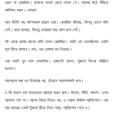
নড়ল না রেমারিক। রানাকে সতর্ক চোখে দেখল সে। তারপর উঠে দাঁড়িয়ে
আলিঙ্গন করল। দোস্ত!
আধ মিনিট পর পরস্পরকে ছাড়ল ওরা। রেমারিক কাঁদছে, কিন্তু চোখে পানি
নেই। রানা হাসছে, কিন্তু চেহারায় তার কোন ছাপ নেই।
পট থেকে রানার জন্যে কফি ঢালল রেমারিক। আমি তো ভেবেছিলাম একটা
ভূত ফিরে আসবে। নাহ, ওরা তোমার যত নিয়েছে।
ওরা সবাই খুব ভাল মেকানিক। দুজনেই হাসল, পুরানো দিনের পরিচিত
সংলাপ।
আলোচনা শুরু হল ডিনারের পর, টেরেসে সামনাসামনি বসে।
ও কি করতে চায় শান্তভাবে ব্যাখ্যা করল রানা। বিবেক, নীতি, আদর্শ– এসব
প্রসঙ্গে গেল না। প্রশ্ন বিচার নিয়েও নয়, এ স্রেফ নির্জলা প্রতিশোধ। ওরা
তার হৃদয়ের একটা টুকরো ছিঁড়ে নিয়ে গেছে, প্রতিশোধ নেবে ও।