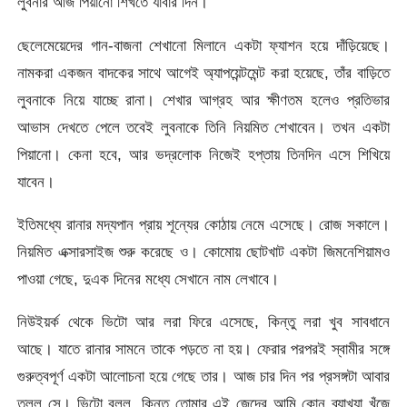
লুবনার আজ পিয়ানো শিখতে যাবার দিন।
ছেলেমেয়েদের গান-বাজনা শেখানো মিলানে একটা ফ্যাশন হয়ে দাঁড়িয়েছে।
নামকরা একজন বাদকের সাথে আগেই অ্যাপয়েন্টমেন্ট করা হয়েছে, তাঁর বাড়িতে
লুবনাকে নিয়ে যাচ্ছে রানা। শেখার আগ্রহ আর ক্ষীণতম হলেও প্রতিভার
আভাস দেখতে পেলে তবেই লুবনাকে তিনি নিয়মিত শেখাবেন। তখন একটা
পিয়ানো। কেনা হবে, আর ভদ্রলোক নিজেই হপ্তায় তিনদিন এসে শিখিয়ে
যাবেন।
ইতিমধ্যে রানার মদ্যপান প্রায় শূন্যের কোঠায় নেমে এসেছে। রোজ সকালে।
নিয়মিত এক্সারসাইজ শুরু করেছে ও। কোমোয় ছোটখাট একটা জিমনেশিয়ামও
পাওয়া গেছে, দুএক দিনের মধ্যে সেখানে নাম লেখাবে।
নিউইয়র্ক থেকে ভিটো আর লরা ফিরে এসেছে, কিন্তু লরা খুব সাবধানে
আছে। যাতে রানার সামনে তাকে পড়তে না হয়। ফেরার পরপরই স্বামীর সঙ্গে
গুরুত্বপূর্ণ একটা আলোচনা হয়ে গেছে তার। আজ চার দিন পর প্রসঙ্গটা আবার
তুলল সে। ভিটো বলল, কিন্তু তোমার এই জেদের আমি কোন ব্যাখ্যা খুঁজে