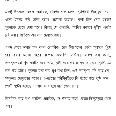
একটু ইতস্তত করল রেমারিক, তারপর বলে চলল, ব্যাপারটা ইচ্ছাকৃত নয়।
ওদের টাকার দাবি দুদিন আগে মেটানো হয়েছে। কথা ছিল সেই রাতেই
লুবনাকে ছেড়ে দেয়া হবে। কিন্তু সে ফেরেনি, পরদিন সকালে পুলিস একটা
চুরি করা। গাড়িতে তার লাশ দেখতে পায়।
একটু থেমে আবার শুরু করল রেমারিক, রেড ব্রিগেডের একটা গ্যাংকে খুঁজে
বের করার জন্যে শহরে ব্যাপক তল্লাশি চলছিল। ধারণা করা হচ্ছে,
কিডন্যাপররা খুব নার্ভাস হয়ে পড়ে, ঘন্টা কয়েকের জন্যে আণ্ডার গ্রাউণ্ডে
চলে যায় তারা। লুবনার হাত আর মুখ বাধা ছিল, এই অবস্থায় বমি করে সে–
সম্ভবত পেট্রলের গন্ধে। এ-ধরনের পরিস্থিতিতে কি ঘটতে পারে তুমি জান।
পোস্ট মর্টেম হয়েছে। শ্বাস বন্ধ হয়ে মারা গেছে সে।
ফিসফিস করে কথা বলছিল রেমারিক, সে থামতে ঘরের ভেতর নিস্তব্ধতা নেমে
এল।