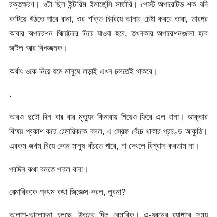
রক্তক্ষরণ। ওটা ছিল ইন্টারিম ইমার্জেন্সি সার্জারি। পোস্ট অপারেটিভ শক যদি
কাটিয়ে উঠতে পারে রানা, ওর শক্তি ফিরিয়ে আনার চেষ্টা করবে তারা, তারপর
আবার অপারেশন থিয়েটারে নিয়ে যাওয়া হবে, তখনকার অপারেশনগুলো হবে
জটিল আর বিপজ্জনক।
অর্থাৎ ওকে নিয়ে যমে মানুষে লড়াই এখন চলতেই থাকবে।
.
আরও দুটো দিন বার বার মৃত্যুর কিনারায় গিয়েও ফিরে এল রানা। ডাক্তার
বিস্ময় প্রকাশ করে রেমারিককে বলল, এ স্রেফ বেঁচে থাকার প্রচণ্ড আকুতি।
এরকম জখম নিয়ে কোন মানুষ বাঁচতে পারে, না দেখলে বিশ্বাস করতাম না।
পরদিন কথা বলতে পারল রানা।
রেমারিককে প্রথম কথা জিজ্ঞেস করল, লুবনা?
আলাপ-আলোচনা চলছে, উত্তর দিল রেমারিক। এ-ধরনের ব্যাপারে সময়