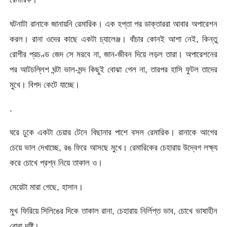
ঘটনাটা রানাকে জানায়নি রেমারিক। এক হপ্তা পর ডাক্তাররা আবার অপারেশন
করল। রানা ওদের কাছে একটা চ্যালেঞ্জ। বাঁচার কোনই আশা নেই, কিন্তু
রোগীর প্রচণ্ড জেদ সে মরবে না, জান-জীবন দিয়ে লড়ল তারা। অপারেশনের
পর আটচল্লিশ ঘন্টা ভাল-মন্দ কিছুই বোঝা গেল না, তারপর হাসি ফুটল তাদের
মুখে। বিপদ কেটে যাচ্ছে।
.
ঘরে ঢুকে একটা চেয়ার টেনে বিছানার পাশে বসল রেমারিক। রানাকে আগের
চেয়ে ভাল দেখাচ্ছে, রঙ ফিরে আসছে মুখে। রেমারিকের চেহারায় উদ্বেগ লক্ষ্য
করে চোখে প্রশ্ন নিয়ে তাকাল ও।
মেয়েটা মারা গেছে, হাসান।
মুখ ফিরিয়ে সিলিঙের দিকে তাকাল রানা, চেহারায় নির্লিপ্ত ভাব, চোখে ভাষাহীন
বোবা দৃষ্টি।