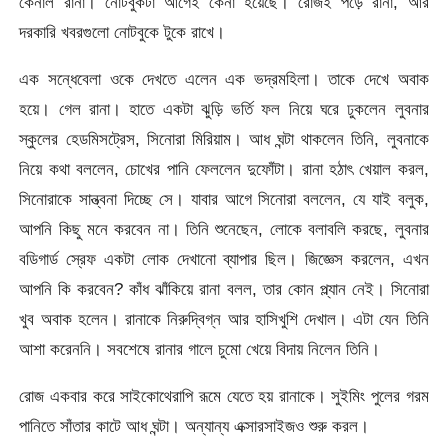
কেনাল রানা। নোটবুকটা আগেই কেনা হয়েছে। রোজই পড়ে রানা, আর
দরকারি খবরগুলো নোটবুকে টুকে রাখে।
এক সন্ধেবেলা ওকে দেখতে এলেন এক ভদ্রমহিলা। তাকে দেখে অবাক
হয়ে। গেল রানা। হাতে একটা ঝুড়ি ভর্তি ফল নিয়ে ঘরে ঢুকলেন লুবনার
স্কুলের হেডমিসট্রেস, সিনোরা মিরিয়াম। আধ ঘন্টা থাকলেন তিনি, লুবনাকে
নিয়ে কথা বললেন, চোখের পানি ফেললেন দুফোঁটা। রানা হঠাৎ খেয়াল করল,
সিনোরাকে সান্ত্বনা দিচ্ছে সে। যাবার আগে সিনোরা বললেন, যে যাই বলুক,
আপনি কিছু মনে করবেন না। তিনি শুনেছেন, লোকে বলাবলি করছে, লুবনার
বডিগার্ড স্রেফ একটা লোক দেখানো ব্যাপার ছিল। জিজ্ঞেস করলেন, এখন
আপনি কি করবেন? কাঁধ ঝাঁকিয়ে রানা বলল, তার কোন প্ল্যান নেই। সিনোরা
খুব অবাক হলেন। রানাকে নিরুদ্বিগ্ন আর হাসিখুশি দেখাল। এটা যেন তিনি
আশা করেননি। সবশেষে রানার গালে চুমো খেয়ে বিদায় নিলেন তিনি।
রোজ একবার করে সাইকোথেরাপি রূমে যেতে হয় রানাকে। সুইমিং পুলের গরম
পানিতে সাঁতার কাটে আধ ঘন্টা। অন্যান্য এক্সারসাইজও শুরু করল।