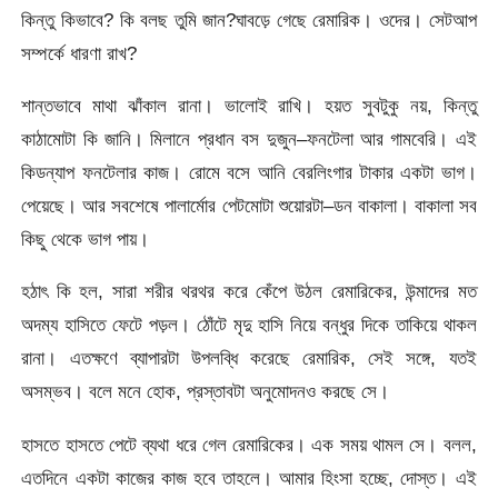
কিন্তু কিভাবে? কি বলছ তুমি জান?ঘাবড়ে গেছে রেমারিক। ওদের। সেটআপ
সম্পর্কে ধারণা রাখ?
শান্তভাবে মাথা ঝাঁকাল রানা। ভালোই রাখি। হয়ত সুবটুকু নয়, কিন্তু
কাঠামোটা কি জানি। মিলানে প্রধান বস দুজুন–ফনটেলা আর গামবেরি। এই
কিডন্যাপ ফনটেলার কাজ। রোমে বসে আনি বেরলিংগার টাকার একটা ভাগ।
পেয়েছে। আর সবশেষে পালার্মোর পেটমোটা শুয়োরটা–ডন বাকালা। বাকালা সব
কিছু থেকে ভাগ পায়।
হঠাৎ কি হল, সারা শরীর থরথর করে কেঁপে উঠল রেমারিকের, উন্মাদের মত
অদম্য হাসিতে ফেটে পড়ল। ঠোঁটে মৃদু হাসি নিয়ে বন্ধুর দিকে তাকিয়ে থাকল
রানা। এতক্ষণে ব্যাপারটা উপলব্ধি করেছে রেমারিক, সেই সঙ্গে, যতই
অসম্ভব। বলে মনে হোক, প্রস্তাবটা অনুমোদনও করছে সে।
হাসতে হাসতে পেটে ব্যথা ধরে গেল রেমারিকের। এক সময় থামল সে। বলল,
এতদিনে একটা কাজের কাজ হবে তাহলে। আমার হিংসা হচ্ছে, দোস্ত। এই