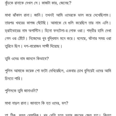
কুঁচকে রানাকে দেখল সে। কাজটা কার, জেনেছ?
মাথা ঝাঁকাল রানা। জানি। তখনই আমি ওদেরকে ভাল করে দেখেছিলাম।
তারপর খবরের কাগজ ঘেঁটেছি। আমাকে যে গুলি করেছিল তার নাম এলি।
ড্রাইভারের নাম অগাস্টিন। হিনো ফনটেলা-র লোক ওরা। গম্ভীর হাসি দেখা
গেল ওর ঠোঁটে। নিজেদের খুব বুদ্ধিমান মনে করে। বলেছে, ঘটনার সময় ওরা
তুরিনে ছিল। দশ-বারোজন সাক্ষী দিয়েছে।
তুমি ওদের নাম জানলে কিভাবে?
পুলিস আমাকে কয়েক শো ফটো দেখিয়েছিল, একবার চোখ বুলিয়েই ওদের আমি
চিনতে পারি।
পুলিসকে তুমি জানাওনি?
মাথা নাড়ল রানা। জানালে কি হত ওদের, বল?
তা ঠিক, বলল রেমারিক। খুব বেশি হলে দুচার বছরের জেল হত। কিন্তু