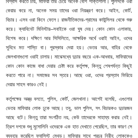
বিশ্বাস করতে চায়, মাফিয়া তার চেয়ে অনেক বেশি শক্তিশালী। পুলিসকে ওরা
কেয়ার করে না, অনেক সময় তাদের ওরা নিয়ন্ত্রণ করে। আইন, কোর্ট,
বিচার। এসব ওরা কিনে ফেলে। রাজনীতিকদের-গ্রামের কাউন্সিলর থেকে শুরু
করে। ক্যাবিনেট মিনিস্টার–সবাইকে ওরা ঘুষ দেয়। কোন কোন এলাকায়,
বিশেষ করে। দক্ষিণে আর সিসিলিতে, আক্ষরিক অর্থে ওরাই আইন, ওদের
সুবিধে মত শাস্তি বা। পুরস্কার দেয়া হয়। ভেতর আর, বাহির থেকে
জেলখানাগুলো ওরাই চালায়। মাঝেমধ্যে দুচার বছরে এক-আধবার, মাফিয়াদের
কোন কোন কাজে বাধা দেয়ার চেষ্টা করে কর্তৃপক্ষ, কিন্তু শেষপর্যন্ত কিছুই
করতে পারে না। সমাজের সব স্তরে। আছে ওরা, ওদের প্রস্তাব ফিরিয়ে
দেয়ার সাহস কারও নেই।
কর্তৃপক্ষের অস্ত্র বলতে, পুলিস, কোর্ট, জেলখানা। আগেই বলেছি, এগুলোর
ভেতর মাফিয়ার লোক ঢুকে আছে। তবু, ভাল পুলিস, সৎ বিচারকও দুচারজন
আছে বটে। কিন্তু তারা সংগঠিত নয়, কেউ তাদেরকে সাহায্য করার নেই।
ত্রিশ দশকে শুধু মুসোলিনি ওদেরকে এক হাত দেখাতে পেরেছিল, তার কারণ সে
ব্যবহার করেছিল ফ্যাসিস্ট মেথড। মাফিয়ার সাথে প্রচুর নিরীহ লোককেও