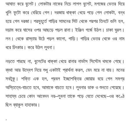
আঘাত করে বুলেট। লোকটার নাকের নিচে লাগল বুলেট, মগজের ভেতর দিয়ে
খুলি ফুটো করে বেরিয়ে গেল। দরজায় ধাক্কা খেয়ে পড়ে গেল লোকটা, বন্ধ
হয়ে গেল দরজা। পরমুহূর্তে গাড়ির সামনের সিট থেকে পরপর তিনটে গুলি হল,
দড়াম করে ঘাসের ওপর আছড়ে পড়ল রানা। ইঞ্জিন গর্জে উঠল। চাকা ঘুরল।
লন। থেকে রাস্তায় উঠে পড়ল কালো, গাড়ি। গাড়ির ভেতর থেকে ওর নাম
ধরে চিৎকার। করে উঠল লুবনা।
নড়তে পারছে না, বুলেটের ধাক্কা খেয়ে রানার নার্ভাস সিস্টেম থমকে গেছে।
ব্যথা আর উদ্বেগ নিয়ে শুধু একটাই প্রার্থনা করল, যেন মরে না যায়। মনের
সবটুকু। শক্তি এক হল, প্রবল ইচ্ছাশক্তির জোয়ার বয়ে গেল সমগ্র
অস্তিত্বে-বাচতে হবে, আমাকে বাচতে হবে। লুবনার ডাক ও শুনতে পেয়েছে।
সাহায্য চেয়ে কোন আবেদন নয়–লুবনা তাকে পড়ে যেতে দেখেছে–ওর কণ্ঠে
ছিল ব্যাকুল হাহাকার।
.