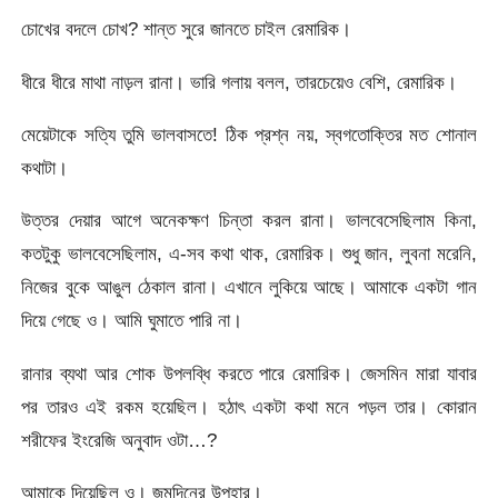
চোখের বদলে চোখ? শান্ত সুরে জানতে চাইল রেমারিক।
ধীরে ধীরে মাথা নাড়ল রানা। ভারি গলায় বলল, তারচেয়েও বেশি, রেমারিক।
মেয়েটাকে সত্যি তুমি ভালবাসতে! ঠিক প্রশ্ন নয়, স্বগতোক্তির মত শোনাল
কথাটা।
উত্তর দেয়ার আগে অনেকক্ষণ চিন্তা করল রানা। ভালবেসেছিলাম কিনা,
কতটুকু ভালবেসেছিলাম, এ-সব কথা থাক, রেমারিক। শুধু জান, লুবনা মরেনি,
নিজের বুকে আঙুল ঠেকাল রানা। এখানে লুকিয়ে আছে। আমাকে একটা গান
দিয়ে গেছে ও। আমি ঘুমাতে পারি না।
রানার ব্যথা আর শোক উপলব্ধি করতে পারে রেমারিক। জেসমিন মারা যাবার
পর তারও এই রকম হয়েছিল। হঠাৎ একটা কথা মনে পড়ল তার। কোরান
শরীফের ইংরেজি অনুবাদ ওটা…?
আমাকে দিয়েছিল ও। জন্মদিনের উপহার।